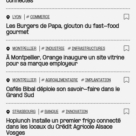
connectés
LYON
#
COMMERCE
Ajo
Les Burgers de Papa, glouton du fast-food
gourmet
MONTPELLIER
#
INDUSTRIE
#
INFRASTRUCTURES
Ajo
À Montpellier, Orange inaugure un site vitrine
pour sa marque employeur
MONTPELLIER
#
AGROALIMENTAIRE
#
IMPLANTATION
Ajo
Cafés Bibal déploie son savoir-faire dans le
Grand Sud
STRASBOURG
#
BANQUE
#
INNOVATION
Ajo
Hoplunch installe un premier frigo connecté
dans les locaux du Crédit Agricole Alsace
Vosges