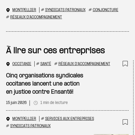
MONTPELLIER
#
SYNDICATS PATRONAUX
#
CONJONCTURE
#
RÉSEAUX D'ACCOMPAGNEMENT
À lire sur ces entreprises
OCCITANIE
#
SANTÉ
#
RÉSEAUX D'ACCOMPAGNEMENT
Ajo
Cinq organisations syndicales
occitanes lancent une action
en justice contre Ensanté!
15 juin 2026
1 min de lecture
MONTPELLIER
#
SERVICES AUX ENTREPRISES
#
SYNDICATS PATRONAUX
Ajo