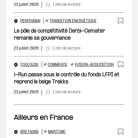
23 juillet 2026
1 min de lecture
PERPIGNAN
#
TRANSITION ÉNERGÉTIQUE
Ajout
Le pôle de compétitivité Derbi-Cemater
remanie sa gouvernance
23 juillet 2026
1 min de lecture
TOULOUSE
#
COMMERCE
#
FUSION-ACQUISITION
Ajout
i-Run passe sous le contrôle du fonds LFPI et
reprend le belge Trakks
23 juillet 2026
1 min de lecture
Ailleurs en France
BRETAGNE
#
MARITIME