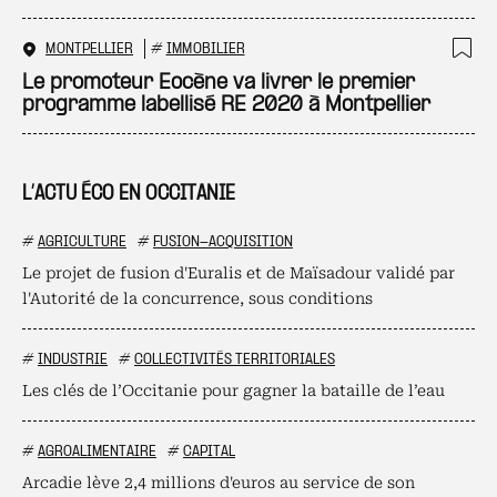
MONTPELLIER
#
IMMOBILIER
Ajo
Le promoteur Eocène va livrer le premier
programme labellisé RE 2020 à Montpellier
L’ACTU ÉCO EN OCCITANIE
#
AGRICULTURE
#
FUSION-ACQUISITION
Le projet de fusion d'Euralis et de Maïsadour validé par
l'Autorité de la concurrence, sous conditions
#
INDUSTRIE
#
COLLECTIVITÉS TERRITORIALES
Les clés de l’Occitanie pour gagner la bataille de l’eau
#
AGROALIMENTAIRE
#
CAPITAL
Arcadie lève 2,4 millions d'euros au service de son