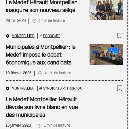
Le Medef Hérault Montpellier
inaugure son nouveau siège
28 mai 2026
1 min de lecture
MONTPELLIER
#
ÉCONOMIE
Ajo
Municipales à Montpellier : le
Medef impose le débat
économique aux candidats
10 février 2026
4 min de lecture
MONTPELLIER
#
SYNDICATS PATRONAUX
Ajo
Le Medef Montpellier Hérault
dévoile son livre blanc en vue
des municipales
16 janvier 2026
1 min de lecture