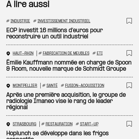
A lire aussi
#
INDUSTRIE
#
INVESTISSEMENT INDUSTRIEL
Ajo
ECP investit 16 millions d’euros pour
reconstruire un outil industriel
HAUT-RHIN
#
FABRICATION DE MEUBLES
#
ETI
Ajo
Émilie Kauffmann nommée en charge de Spoon
& Room, nouvelle marque de Schmidt Groupe
MONTPELLIER
#
SANTÉ
#
FUSION-ACQUISITION
Ajo
Après une première acquisition, le groupe de
radiologie Imaneo vise le rang de leader
régional
STRASBOURG
#
RESTAURATION
#
START-UP
Ajo
Hoplunch se développe dans les frigos