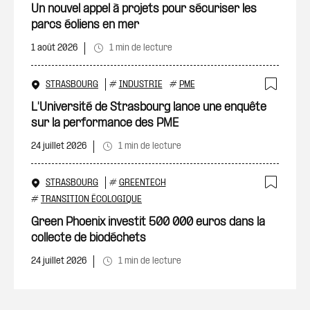
Ajout
Un nouvel appel à projets pour sécuriser les
parcs éoliens en mer
1 août 2026
1 min de lecture
STRASBOURG
#
INDUSTRIE
#
PME
Ajout
L'Université de Strasbourg lance une enquête
sur la performance des PME
24 juillet 2026
1 min de lecture
STRASBOURG
#
GREENTECH
Ajout
#
TRANSITION ÉCOLOGIQUE
Green Phoenix investit 500 000 euros dans la
collecte de biodéchets
24 juillet 2026
1 min de lecture