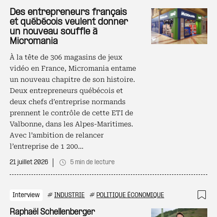
Ajo
Des entrepreneurs français
et québécois veulent donner
un nouveau souffle à
Micromania
À la tête de 306 magasins de jeux
vidéo en France, Micromania entame
un nouveau chapitre de son histoire.
Deux entrepreneurs québécois et
deux chefs d’entreprise normands
prennent le contrôle de cette ETI de
Valbonne, dans les Alpes-Maritimes.
Avec l’ambition de relancer
l’entreprise de 1 200…
21 juillet 2026
5 min de lecture
Interview
#
INDUSTRIE
#
POLITIQUE ÉCONOMIQUE
Ajo
Raphaël Schellenberger