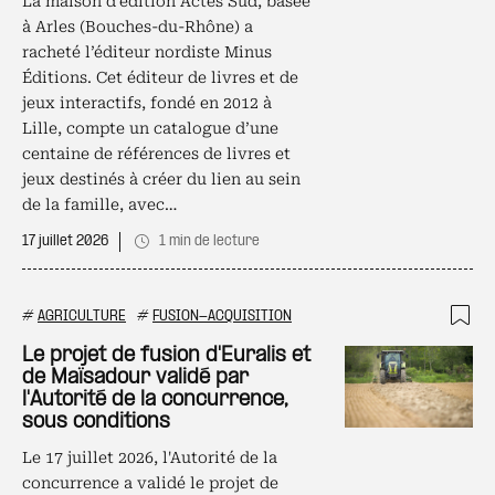
La maison d’édition Actes Sud, basée
à Arles (Bouches-du-Rhône) a
racheté l’éditeur nordiste Minus
Éditions. Cet éditeur de livres et de
jeux interactifs, fondé en 2012 à
Lille, compte un catalogue d’une
centaine de références de livres et
jeux destinés à créer du lien au sein
de la famille, avec…
17 juillet 2026
1 min de lecture
#
AGRICULTURE
#
FUSION-ACQUISITION
Ajo
Le projet de fusion d'Euralis et
de Maïsadour validé par
l'Autorité de la concurrence,
sous conditions
Le 17 juillet 2026, l'Autorité de la
concurrence a validé le projet de