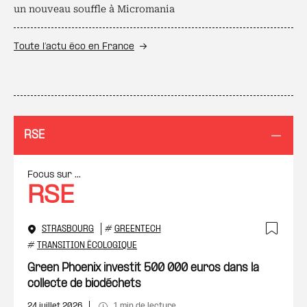
un nouveau souffle à Micromania
Toute l’actu éco en France
RSE
Focus sur ...
RSE
STRASBOURG
#
GREENTECH
Ajout
#
TRANSITION ÉCOLOGIQUE
Green Phoenix investit 500 000 euros dans la
collecte de biodéchets
24 juillet 2026
1 min de lecture