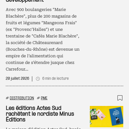
développement
Avec 900 boulangeries "Marie
Blachère", plus de 200 magasins de
fruits et légumes "Mangeons Frais"
(ex "Provenc’Halles") et une
trentaine de "Cafés Marie Blachère",
la société de Châteaurenard
(Bouches-du-Rhône) est devenue un
empire de l’alimentation qui
continue de s’étendre jusque chez
Carrefour…
20 juillet 2026
6 min de lecture
#
DISTRIBUTION
#
PME
Ajo
Les éditions Actes Sud
rachètent le nordiste Minus
Éditions