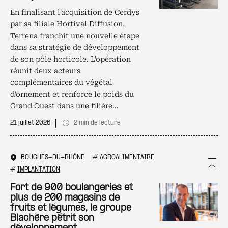
En finalisant l'acquisition de Cerdys
par sa filiale Hortival Diffusion,
Terrena franchit une nouvelle étape
dans sa stratégie de développement
de son pôle horticole. L'opération
réunit deux acteurs
complémentaires du végétal
d'ornement et renforce le poids du
Grand Ouest dans une filière…
21 juillet 2026
2 min de lecture
BOUCHES-DU-RHÔNE
#
AGROALIMENTAIRE
#
IMPLANTATION
Ajo
Fort de 900 boulangeries et
plus de 200 magasins de
fruits et légumes, le groupe
Blachère pétrit son