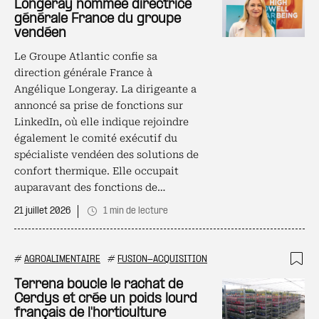
Longeray nommée directrice
générale France du groupe
vendéen
Le Groupe Atlantic confie sa
direction générale France à
Angélique Longeray. La dirigeante a
annoncé sa prise de fonctions sur
LinkedIn, où elle indique rejoindre
également le comité exécutif du
spécialiste vendéen des solutions de
confort thermique. Elle occupait
auparavant des fonctions de…
21 juillet 2026
1 min de lecture
#
AGROALIMENTAIRE
#
FUSION-ACQUISITION
Ajo
Terrena boucle le rachat de
Cerdys et crée un poids lourd
français de l'horticulture