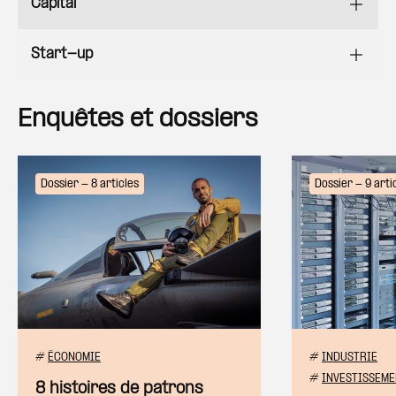
Capital
Start-up
Enquêtes et dossiers
Dossier - 8 articles
Dossier - 9 arti
#
ÉCONOMIE
#
INDUSTRIE
#
INVESTISSEME
8 histoires de patrons