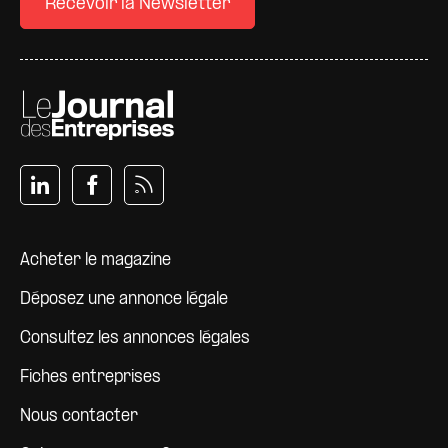
Recevoir la Newsletter
Pied de page
Acheter le magazine
Déposez une annonce légale
Consultez les annonces légales
Fiches entreprises
Nous contacter