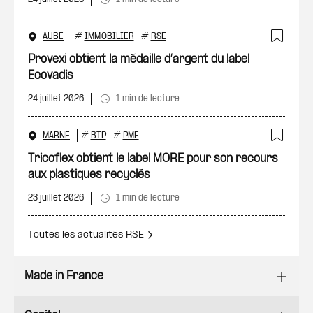
AUBE
#
IMMOBILIER
#
RSE
Ajout
Provexi obtient la médaille d’argent du label
Ecovadis
24 juillet 2026
1 min de lecture
MARNE
#
BTP
#
PME
Ajout
Tricoflex obtient le label MORE pour son recours
aux plastiques recyclés
23 juillet 2026
1 min de lecture
Toutes les actualités RSE
Made in France