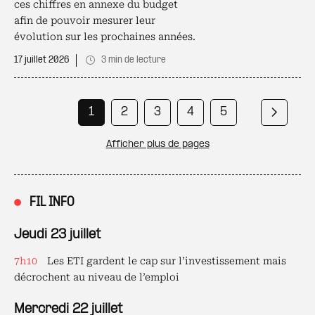
ces chiffres en annexe du budget
afin de pouvoir mesurer leur
évolution sur les prochaines années.
17 juillet 2026
3 min de lecture
Pagination
Page courante
Page
Page
Page
Page
1
2
3
4
5
Page s
Page
Page
Page
Page
Page
Afficher plus de pages
6
7
8
9
10
…
…
Page
Page
Page
20
1000
1624
FIL INFO
Jeudi 23 juillet
7h10
Les ETI gardent le cap sur l’investissement mais
décrochent au niveau de l’emploi
Mercredi 22 juillet