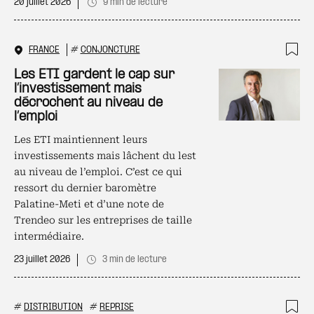
20 juillet 2026
9 min de lecture
FRANCE
#
CONJONCTURE
Ajo
Les ETI gardent le cap sur
l’investissement mais
décrochent au niveau de
l’emploi
Les ETI maintiennent leurs
investissements mais lâchent du lest
au niveau de l’emploi. C’est ce qui
ressort du dernier baromètre
Palatine-Meti et d’une note de
Trendeo sur les entreprises de taille
intermédiaire.
23 juillet 2026
3 min de lecture
#
DISTRIBUTION
#
REPRISE