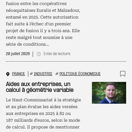
fusion entre les coopératives
néoaquitaines Euralis et Maïsadour,
entamé en 2025. Cette autorisation
fait suite à l'échec d'un premier
projet de fusion il y a trois ans. Elle
reste malgré tout soumise à une
série de conditions…
20 juillet 2026
3 min de lecture
FRANCE
#
INDUSTRIE
#
POLITIQUE ÉCONOMIQUE
Ajo
Aides aux entreprises, un
calcul à géométrie variable
Le Haut-Commissariat à la stratégie
et au plan évalue les aides versées
aux entreprises en 2025 à 82 ou
187 milliards d’euros, selon le mode
de calcul. Il propose de mentionner