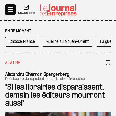
Aller au contenu principal
Newsletters
EN CE MOMENT
Choose France
Guerre au Moyen-Orient
La guerr
A LA UNE
Ajo
Alexandra Charroin Spangenberg
présidente du syndicat de la librairie française
"Si les librairies disparaissent,
demain les éditeurs mourront
aussi"