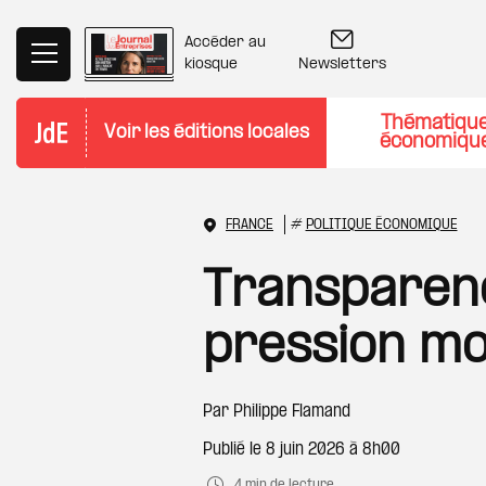
Aller au contenu principal
Accéder au
Newsletters
kiosque
Thématiqu
Voir les éditions locales
économiqu
FRANCE
#
POLITIQUE ÉCONOMIQUE
Transparence
pression m
Par
Philippe Flamand
Publié le
8 juin 2026 à 8h00
4 min de lecture