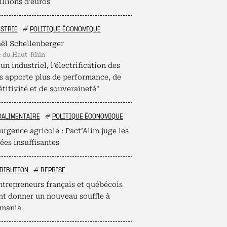
llions d’euros
STRIE
#
POLITIQUE ÉCONOMIQUE
ël Schellenberger
é du Haut-Rhin
un industriel, l’électrification des
s apporte plus de performance, de
titivité et de souveraineté"
OALIMENTAIRE
#
POLITIQUE ÉCONOMIQUE
urgence agricole : Pact’Alim juge les
ées insuffisantes
RIBUTION
#
REPRISE
ntrepreneurs français et québécois
nt donner un nouveau souffle à
mania