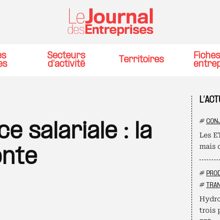
es
Secteurs
Fiche
Territoires
es
d'activité
entre
L’ACT
#
CON
 salariale : la
Les ET
mais 
onte
#
PROD
#
TRAN
Hydro
trois 