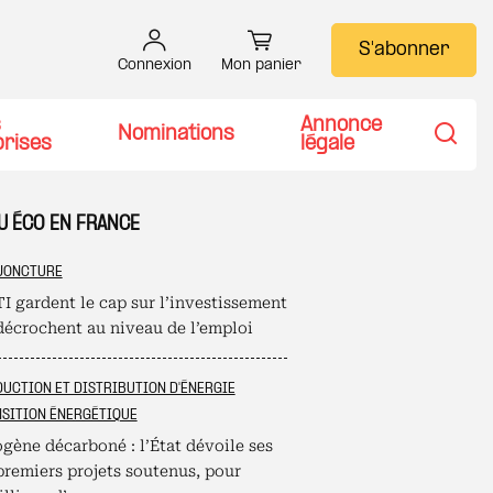
S'abonner
Connexion
Mon panier
s
Annonce
Nominations
prises
légale
Recher
U ÉCO EN FRANCE
JONCTURE
I gardent le cap sur l’investissement
décrochent au niveau de l’emploi
UCTION ET DISTRIBUTION D'ÉNERGIE
SITION ÉNERGÉTIQUE
gène décarboné : l’État dévoile ses
premiers projets soutenus, pour