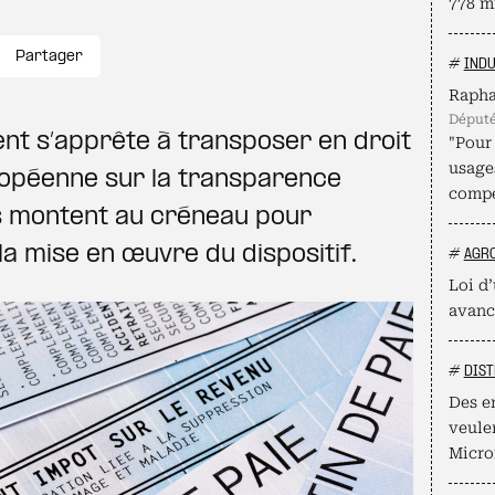
778 mi
Partager
#
INDU
Rapha
déput
nt s’apprête à transposer en droit
"Pour 
usage
uropéenne sur la transparence
compé
es montent au créneau pour
a mise en œuvre du dispositif.
#
AGR
Loi d’
avanc
#
DIST
Des e
veule
Micro