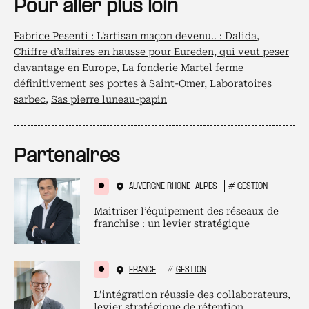
Pour aller plus loin
Fabrice Pesenti : L'artisan maçon devenu.. : Dalida
,
Chiffre d’affaires en hausse pour Eureden, qui veut peser
davantage en Europe
,
La fonderie Martel ferme
définitivement ses portes à Saint-Omer
,
Laboratoires
sarbec
,
Sas pierre luneau-papin
Partenaires
AUVERGNE RHÔNE-ALPES
#
GESTION
Maitriser l’équipement des réseaux de
franchise : un levier stratégique
FRANCE
#
GESTION
L’intégration réussie des collaborateurs,
levier stratégique de rétention