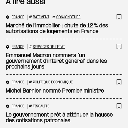
A lire aussi
FRANCE
#
BÂTIMENT
#
CONJONCTURE
Ajo
Marché de l'immobilier : chute de 12 % des
autorisations de logements en France
FRANCE
#
SERVICES DE L'ETAT
Ajo
Emmanuel Macron nommera "un
gouvernement d’intérêt général" dans les
prochains jours
FRANCE
#
POLITIQUE ÉCONOMIQUE
Ajo
Michel Barnier nommé Premier ministre
FRANCE
#
FISCALITÉ
Ajo
Le gouvernement prêt à atténuer la hausse
des cotisations patronales