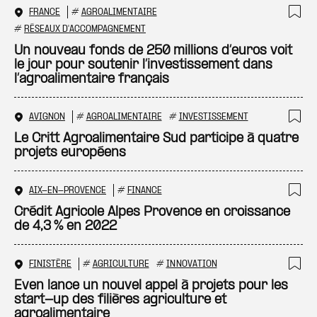
FRANCE
#
AGROALIMENTAIRE
Ajo
#
RÉSEAUX D'ACCOMPAGNEMENT
Un nouveau fonds de 250 millions d’euros voit
le jour pour soutenir l’investissement dans
l’agroalimentaire français
AVIGNON
#
AGROALIMENTAIRE
#
INVESTISSEMENT
Ajo
Le Critt Agroalimentaire Sud participe à quatre
projets européens
AIX-EN-PROVENCE
#
FINANCE
Ajo
Crédit Agricole Alpes Provence en croissance
de 4,3 % en 2022
FINISTÈRE
#
AGRICULTURE
#
INNOVATION
Ajo
Even lance un nouvel appel à projets pour les
start-up des filières agriculture et
agroalimentaire