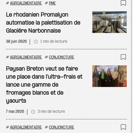
#
AGROALIMENTAIRE
#
PME
Ajo
Le rhodanien Promalyon
automatise la palettisation de
Glacière Narbonnaise
30 juin 2026
1 min de lecture
#
AGROALIMENTAIRE
#
CONJONCTURE
Ajo
Paysan Breton veut se faire
une place dans l’ultra-frais et
lance une gamme de
fromages blancs et de
yaourts
7 mai 2026
3 min de lecture
#
AGROALIMENTAIRE
#
CONJONCTURE