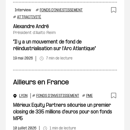
Interview
#
FONDS D'INVESTISSEMENT
Ajout
#
ATTRACTIVITÉ
Alexandre André
président d’Aalto Reim
"Il y a un mouvement de fond de
réindustrialisation sur l'Arc Atlantique"
19 mai 2026
7 min de lecture
Ailleurs en France
LYON
#
FONDS D'INVESTISSEMENT
#
PME
Ajout
Mérieux Equity Partners sécurise un premier
closing de 335 millions d'euros pour son fonds
MP5
10 juillet 2026
1 min de lecture