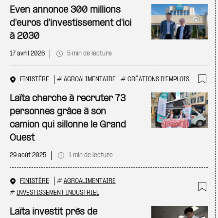
Ajo
Even annonce 300 millions
d'euros d'investissement d'ici
à 2030
17 avril 2026
5 min de lecture
FINISTÈRE
#
AGROALIMENTAIRE
#
CRÉATIONS D'EMPLOIS
Ajo
Laïta cherche à recruter 73
personnes grâce à son
camion qui sillonne le Grand
Ouest
29 août 2025
1 min de lecture
FINISTÈRE
#
AGROALIMENTAIRE
#
INVESTISSEMENT INDUSTRIEL
Ajo
Laïta investit près de