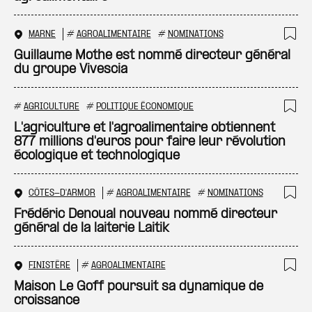
MARNE
#
AGROALIMENTAIRE
#
NOMINATIONS
Ajo
Guillaume Mothe est nommé directeur général
du groupe Vivescia
#
AGRICULTURE
#
POLITIQUE ÉCONOMIQUE
Ajo
L'agriculture et l'agroalimentaire obtiennent
877 millions d'euros pour faire leur révolution
écologique et technologique
CÔTES-D'ARMOR
#
AGROALIMENTAIRE
#
NOMINATIONS
Ajo
Frédéric Denoual nouveau nommé directeur
général de la laiterie Laitik
FINISTÈRE
#
AGROALIMENTAIRE
Ajo
Maison Le Goff poursuit sa dynamique de
croissance