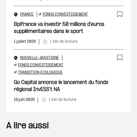
FRANCE
#
FONDS D'INVESTISSEMENT
Ajout
Bpifrance va investir 50 millions d’euros
supplémentaires dans le sport
1 juillet 2026
1 min de lecture
NOUVELLE-AQUITAINE
Ajout
#
FONDS D'INVESTISSEMENT
#
TRANSITION ÉCOLOGIQUE
Go Capital annonce le lancement du fonds
régional InvESS't NA
19 juin 2026
1 min de lecture
A lire aussi