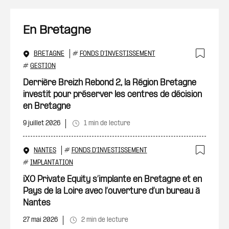
En Bretagne
BRETAGNE
#
FONDS D'INVESTISSEMENT
Ajout
#
GESTION
Derrière Breizh Rebond 2, la Région Bretagne
investit pour préserver les centres de décision
en Bretagne
9 juillet 2026
1 min de lecture
NANTES
#
FONDS D'INVESTISSEMENT
Ajout
#
IMPLANTATION
iXO Private Equity s’implante en Bretagne et en
Pays de la Loire avec l’ouverture d’un bureau à
Nantes
27 mai 2026
2 min de lecture