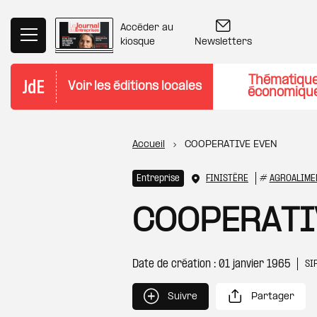
Aller au contenu principal
Accéder au
Newsletters
kiosque
Thématiqu
Voir les éditions locales
économiqu
Fil d'Ariane
Accueil
COOPERATIVE EVEN
Entreprise
FINISTÈRE
#
AGROALIME
COOPERATI
Date de création : 01 janvier 1965
SI
Suivre
Partager