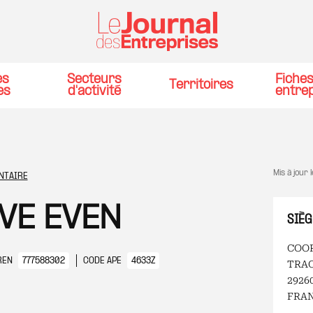
es
Secteurs
Fiche
Territoires
es
d'activité
entre
Mis à jour 
NTAIRE
VE EVEN
SIÈG
COOP
REN
777588302
CODE APE
4633Z
TRA
2926
FRA