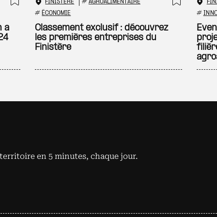
FINISTÈRE
#
AGROALIMENTAIRE
FIN
Ajouter à ma sélection
Ajouter
#
ÉCONOMIE
#
INN
n a
Classement exclusif : découvrez
Even
24
les premières entreprises du
proj
Finistère
filiè
agro
territoire en 5 minutes, chaque jour.