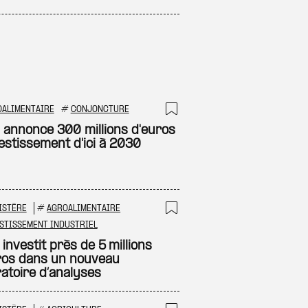
OALIMENTAIRE
#
CONJONCTURE
 à ma sélection
Ajouter à ma sél
 annonce 300 millions d'euros
vestissement d'ici à 2030
ISTÈRE
#
AGROALIMENTAIRE
 à ma sélection
Ajouter à ma sél
STISSEMENT INDUSTRIEL
 investit près de 5 millions
ros dans un nouveau
ratoire d’analyses