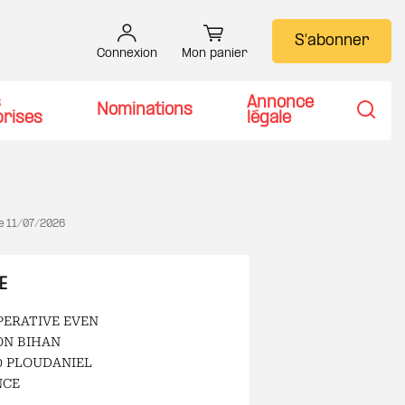
S'abonner
Connexion
Mon panier
s
Annonce
Nominations
prises
légale
Recher
le
11/07/2026
E
ERATIVE EVEN
ON BIHAN
0 PLOUDANIEL
NCE