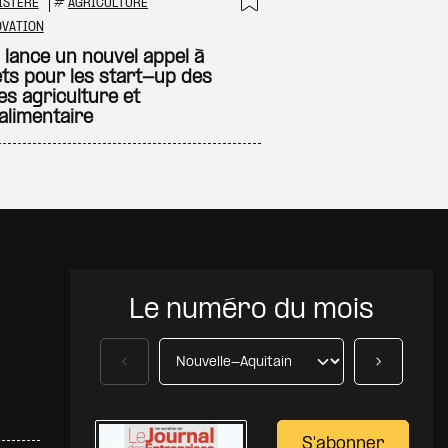
ISTÈRE
#
AGRICULTURE
 à ma sélection
Ajouter à ma sél
OVATION
 lance un nouvel appel à
ets pour les start-up des
res agriculture et
alimentaire
Le numéro du mois
Précédent
Suivant
S'abonner