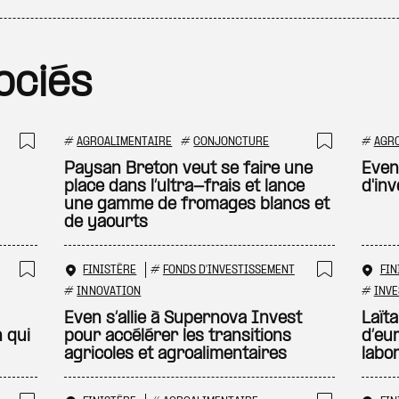
ociés
#
AGROALIMENTAIRE
#
CONJONCTURE
#
AGR
Ajouter à ma sélection
Ajouter
Paysan Breton veut se faire une
Even
place dans l’ultra-frais et lance
d'in
une gamme de fromages blancs et
de yaourts
FINISTÈRE
#
FONDS D'INVESTISSEMENT
FIN
Ajouter à ma sélection
Ajouter
#
INNOVATION
#
INVE
Even s’allie à Supernova Invest
Laïta
 qui
pour accélérer les transitions
d’eu
agricoles et agroalimentaires
labo