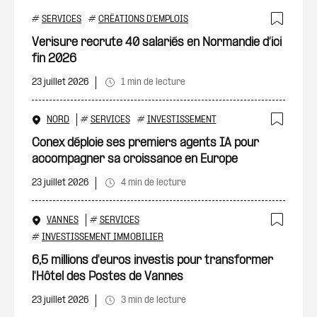
#
SERVICES
#
CRÉATIONS D'EMPLOIS
Ajout
Verisure recrute 40 salariés en Normandie d’ici
fin 2026
23 juillet 2026
1 min de lecture
NORD
#
SERVICES
#
INVESTISSEMENT
Ajout
Conex déploie ses premiers agents IA pour
accompagner sa croissance en Europe
23 juillet 2026
4 min de lecture
VANNES
#
SERVICES
Ajout
#
INVESTISSEMENT IMMOBILIER
6,5 millions d'euros investis pour transformer
l'Hôtel des Postes de Vannes
23 juillet 2026
3 min de lecture