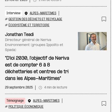
26 février 2026
1 min de lecture
Interview
ALPES-MARITIMES
#
GESTION DES DÉCHETS ET RECYCLAGE
Ajo
#
ÉCOSYSTÈME ET TERRITOIRE
Jonathan Teadi
directeur général de Neriva
Environnement (groupes Ippolito et
Spada)
"D'ici 2030, l'objectif de Neriva
est de compter 6 à 8
déchetteries et centres de tri
dans les Alpes-Maritimes"
29 septembre 2025
4 min de lecture
Témoignage
ALPES-MARITIMES
#
POLITIQUE ÉCONOMIQUE
Ajo