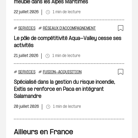
meuble dans les Alpes Maritimes
22 juillet 2026
1 min de lecture
#
SERVICES
#
RÉSEAUX D'ACCOMPAGNEMENT
Ajout
Le pôle de compétitivité Aqua-Valley cesse ses
activités
21 juillet 2026
1 min de lecture
#
SERVICES
#
FUSION-ACQUISITION
Ajout
Spécialisé dans la gestion du risque incendie,
Exitis se renforce en Paca en intégrant
Salamandre
20 juillet 2026
1 min de lecture
Ailleurs en France