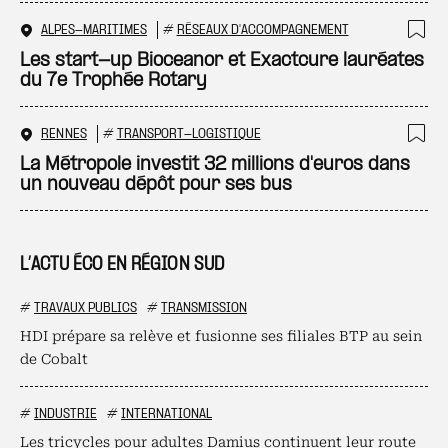
ALPES-MARITIMES
#
RÉSEAUX D'ACCOMPAGNEMENT
Ajo
Les start-up Bioceanor et Exactcure lauréates
du 7e Trophée Rotary
RENNES
#
TRANSPORT-LOGISTIQUE
Ajo
La Métropole investit 32 millions d'euros dans
un nouveau dépôt pour ses bus
L’ACTU ÉCO EN RÉGION SUD
#
TRAVAUX PUBLICS
#
TRANSMISSION
HDI prépare sa relève et fusionne ses filiales BTP au sein
de Cobalt
#
INDUSTRIE
#
INTERNATIONAL
Les tricycles pour adultes Damius continuent leur route