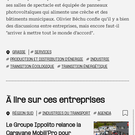
ses salles de spectacle est équipée de panneaux
photovoltaïques qui alimente une crèche et des
bâtiments municipaux. Olivier Béchu confie qu’il y a bien
des discussions entre entreprises, mais encore faut-il
"arriver à mettre tout le monde d’accord".
GRASSE
#
SERVICES
#
PRODUCTION ET DISTRIBUTION D'ÉNERGIE
#
INDUSTRIE
#
TRANSITION ÉCOLOGIQUE
#
TRANSITION ÉNERGÉTIQUE
À lire sur ces entreprises
RÉGION SUD
#
INDUSTRIES DU TRANSPORT
#
AGENDA
Ajo
Le Groupe Ippolito relance la
Caravane Mobili’Pro pour