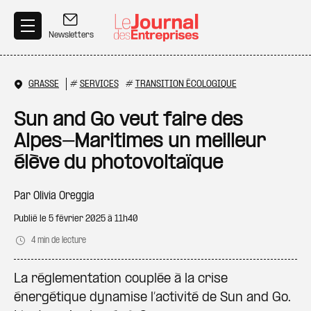
Aller au contenu principal
Newsletters
GRASSE
#
SERVICES
#
TRANSITION ÉCOLOGIQUE
Sun and Go veut faire des
Alpes-Maritimes un meilleur
élève du photovoltaïque
Par
Olivia Oreggia
Publié le
5 février 2025 à 11h40
4 min de lecture
La réglementation couplée à la crise
énergétique dynamise l’activité de Sun and Go.