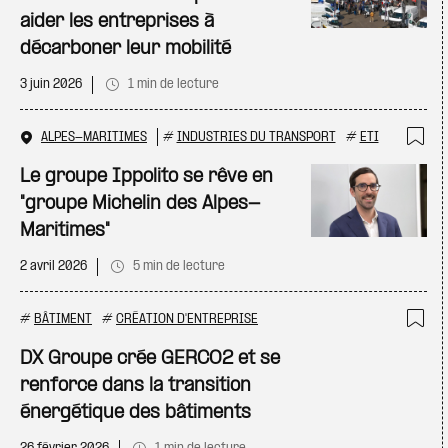
aider les entreprises à
décarboner leur mobilité
3 juin 2026
1 min de lecture
ALPES-MARITIMES
#
INDUSTRIES DU TRANSPORT
#
ETI
Ajo
Le groupe Ippolito se rêve en
"groupe Michelin des Alpes-
Maritimes"
2 avril 2026
5 min de lecture
#
BÂTIMENT
#
CRÉATION D'ENTREPRISE
Ajo
DX Groupe crée GERCO2 et se
renforce dans la transition
énergétique des bâtiments