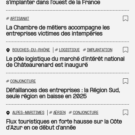
s’implanter dans l’ouest de la France
#
ARTISANAT
Ajo
La Chambre de métiers accompagne les
entreprises victimes des intempéries
BOUCHES-DU-RHÔNE
#
LOGISTIQUE
#
IMPLANTATION
Ajo
Le pôle logistique du marché d’intérêt national
de Châteaurenard est inauguré
#
CONJONCTURE
Ajo
Défaillances des entreprises : la Région Sud,
seule région en baisse en 2025
ALPES-MARITIMES
#
AÉRIEN
#
CONJONCTURE
Ajo
Flux touristiques en forte hausse sur la Côte
d’Azur en ce début d’année