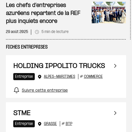
Les chefs d’entreprises
azuréens repartent de la REF
plus inquiets encore
29 août 2025
5 min de lecture
FICHES ENTREPRISES
HOLDING IPPOLITO TRUCKS
Entreprise
ALPES-MARITIMES
#
COMMERCE
Suivre cette entreprise
STME
Entreprise
GRASSE
#
BTP