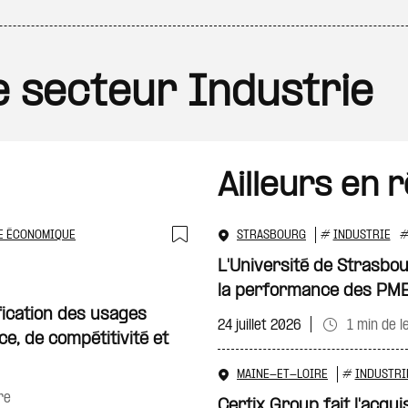
le secteur Industrie
Ailleurs en 
E ÉCONOMIQUE
STRASBOURG
#
INDUSTRIE
Ajouter à ma sélecti
L'Université de Strasbo
la performance des PM
ification des usages
24 juillet 2026
1 min de l
e, de compétitivité et
MAINE-ET-LOIRE
#
INDUSTRI
re
Certix Group fait l'acquis