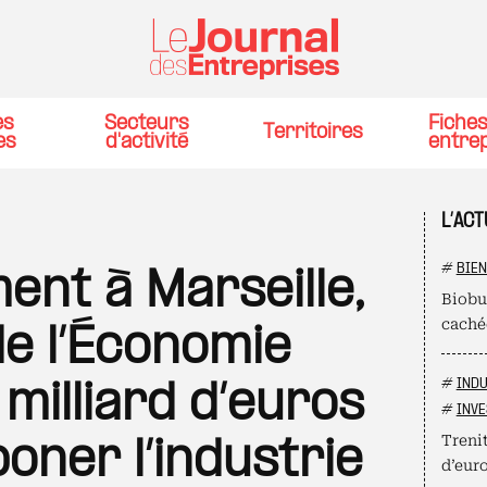
es
Secteurs
Fiche
Territoires
es
d'activité
entre
L’ACT
#
BIEN
ent à Marseille,
Biobur
cachée
de l’Économie
#
INDU
milliard d’euros
#
INVE
Trenit
oner l’industrie
d’euro