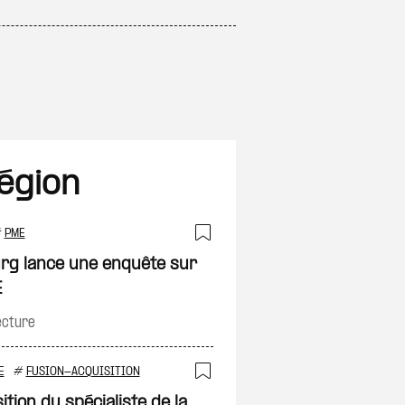
région
#
PME
on
Ajouter à ma sélec
urg lance une enquête sur
E
ecture
E
#
FUSION-ACQUISITION
Ajouter à ma sélec
ition du spécialiste de la