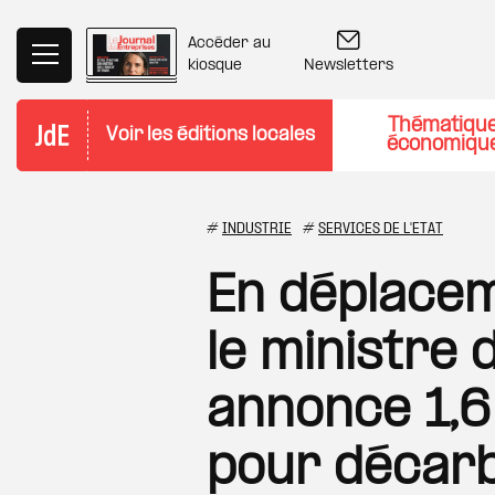
Aller au contenu principal
Accéder au
Newsletters
kiosque
Thématiqu
Voir les éditions locales
économiqu
#
INDUSTRIE
#
SERVICES DE L'ETAT
En déplacem
le ministre 
annonce 1,6 
pour décarb