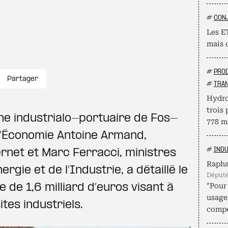
#
CON
Les ET
mais 
#
PROD
Partager
#
TRAN
Hydro
trois 
zone industrialo-portuaire de Fos-
778 mi
 l’Économie Antoine Armand,
#
INDU
net et Marc Ferracci, ministres
Rapha
rgie et de l’Industrie, a détaillé le
déput
 de 1,6 milliard d’euros visant à
"Pour 
usage
es industriels.
compé