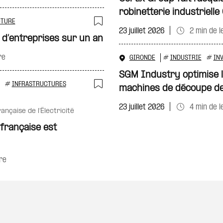
robinetterie industriell
TURE
23 juillet 2026
2 min de l
Ajouter à ma sélecti
 d’entreprises sur un an
re
GIRONDE
#
INDUSTRIE
#
IN
SGM Industry optimise l’
#
INFRASTRUCTURES
machines de découpe de
Ajouter à ma sélecti
23 juillet 2026
4 min de l
rançaise de l’Électricité
 française est
re