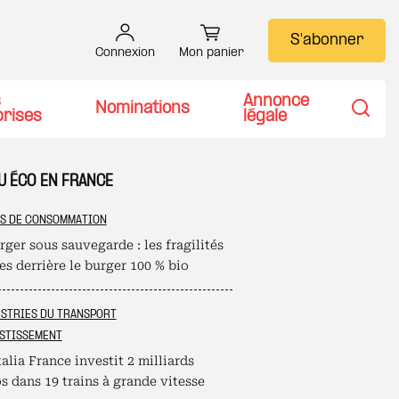
S'abonner
Connexion
Mon panier
s
Annonce
Nominations
prises
légale
Recher
U ÉCO EN FRANCE
S DE CONSOMMATION
ger sous sauvegarde : les fragilités
s derrière le burger 100 % bio
STRIES DU TRANSPORT
STISSEMENT
alia France investit 2 milliards
s dans 19 trains à grande vitesse