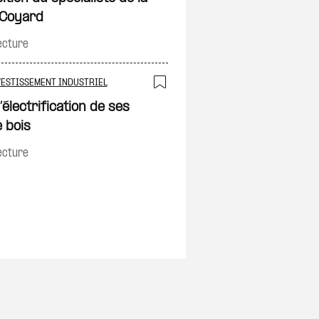
e Coyard
ecture
on
VESTISSEMENT INDUSTRIEL
Ajouter à ma sélec
électrification de ses
 bois
on
ecture