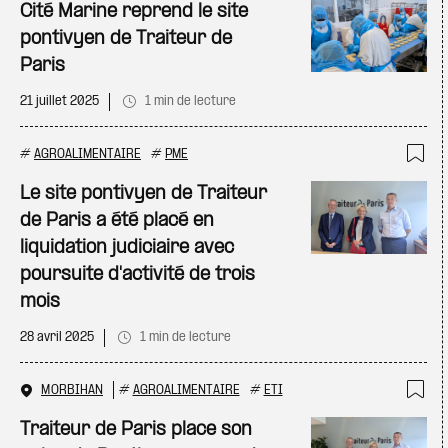
Ajo
Cité Marine reprend le site
pontivyen de Traiteur de
Paris
21 juillet 2025
1 min de lecture
#
AGROALIMENTAIRE
#
PME
Ajo
Le site pontivyen de Traiteur
de Paris a été placé en
liquidation judiciaire avec
poursuite d'activité de trois
mois
28 avril 2025
1 min de lecture
MORBIHAN
#
AGROALIMENTAIRE
#
ETI
Ajo
Traiteur de Paris place son