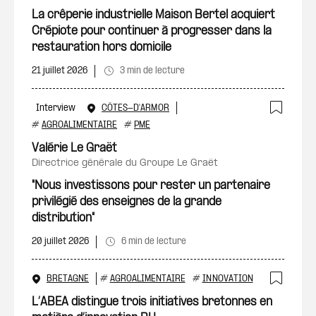
Ajout
La crêperie industrielle Maison Bertel acquiert
Crépiote pour continuer à progresser dans la
restauration hors domicile
21 juillet 2026
3 min de lecture
Interview
CÔTES-D'ARMOR
Ajout
#
AGROALIMENTAIRE
#
PME
Valérie Le Graët
directrice générale du Groupe Le Graët
"Nous investissons pour rester un partenaire
privilégié des enseignes de la grande
distribution"
20 juillet 2026
6 min de lecture
BRETAGNE
#
AGROALIMENTAIRE
#
INNOVATION
Ajout
L’ABEA distingue trois initiatives bretonnes en