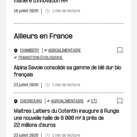
matière d’innovation RH
10 juillet 2026
1 min de lecture
Ailleurs en France
CHAMBÉRY
#
AGROALIMENTAIRE
Ajout
#
TRANSITION ÉCOLOGIQUE
Alpina Savoie consolide sa gamme de blé dur bio
français
23 juillet 2026
1 min de lecture
CHERBOURG
#
AGROALIMENTAIRE
#
ETI
Ajout
Maitres Laitiers du Cotentin inaugure à Rungis
une nouvelle halle de 8 000 m² à près de
22 millions d’euros
23 juillet 2026
1 min de lecture