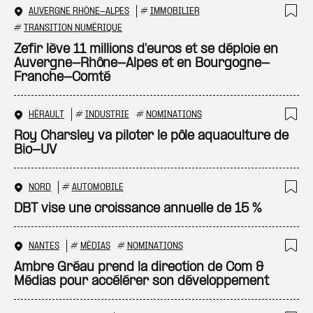
AUVERGNE RHÔNE-ALPES
#
IMMOBILIER
Ajo
#
TRANSITION NUMÉRIQUE
Zefir lève 11 millions d'euros et se déploie en
Auvergne-Rhône-Alpes et en Bourgogne-
Franche-Comté
HÉRAULT
#
INDUSTRIE
#
NOMINATIONS
Ajo
Roy Charsley va piloter le pôle aquaculture de
Bio-UV
NORD
#
AUTOMOBILE
Ajo
DBT vise une croissance annuelle de 15 %
NANTES
#
MÉDIAS
#
NOMINATIONS
Ajo
Ambre Gréau prend la direction de Com &
Médias pour accélérer son développement