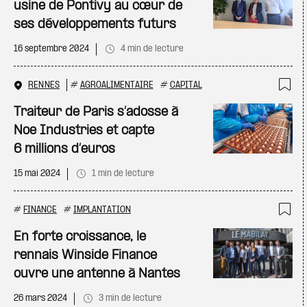
usine de Pontivy au cœur de
ses développements futurs
16 septembre 2024
4 min de lecture
RENNES
#
AGROALIMENTAIRE
#
CAPITAL
Ajo
Traiteur de Paris s’adosse à
Noe Industries et capte
6 millions d’euros
15 mai 2024
1 min de lecture
#
FINANCE
#
IMPLANTATION
Ajo
En forte croissance, le
rennais Winside Finance
ouvre une antenne à Nantes
26 mars 2024
3 min de lecture