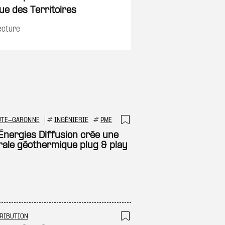
ue des Territoires
ecture
UTE-GARONNE
#
INGÉNIERIE
#
PME
 à ma sélection
Ajouter à ma sél
Énergies Diffusion crée une
rale géothermique plug & play
RIBUTION