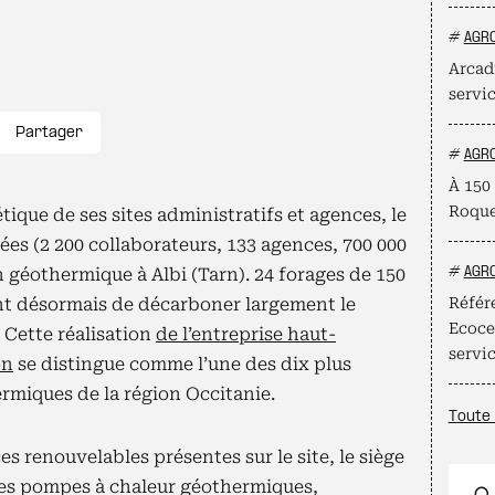
#
AGR
Arcadi
servi
Partager
#
AGR
À 150 
Roque
ique de ses sites administratifs et agences, le
es (2 200 collaborateurs, 133 agences, 700 000
n géothermique à Albi (Tarn). 24 forages de 150
#
AGR
t désormais de décarboner largement le
Référe
Ecocer
 Cette réalisation
de l’entreprise haut-
servi
on
se distingue comme l’une des dix plus
rmiques de la région Occitanie.
Toute 
es renouvelables présentes sur le site, le siège
r des pompes à chaleur géothermiques,