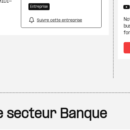
MIDI-
Entreprise
Not
Suivre cette entreprise
bu
fon
le secteur Banque