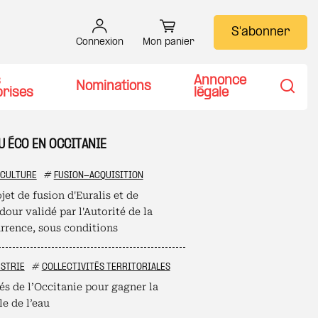
S'abonner
Connexion
Mon panier
s
Annonce
Nominations
prises
légale
Recher
U ÉCO EN OCCITANIE
ICULTURE
#
FUSION-ACQUISITION
jet de fusion d'Euralis et de
our validé par l'Autorité de la
rrence, sous conditions
STRIE
#
COLLECTIVITÉS TERRITORIALES
és de l’Occitanie pour gagner la
le de l’eau