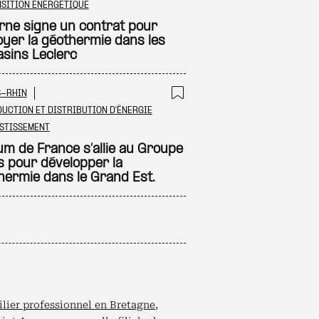
 à ma sélection
Ajouter à ma sél
SITION ÉNERGÉTIQUE
rne signe un contrat pour
oyer la géothermie dans les
sins Leclerc
S-RHIN
 à ma sélection
Ajouter à ma sél
UCTION ET DISTRIBUTION D'ÉNERGIE
STISSEMENT
ium de France s’allie au Groupe
os pour développer la
hermie dans le Grand Est.
ilier professionnel en Bretagne
,