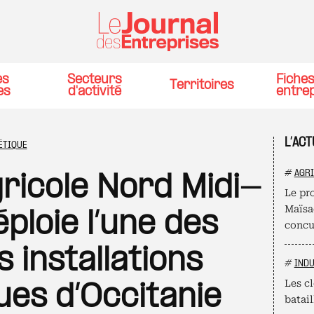
es
Secteurs
Fiche
Territoires
es
d'activité
entre
L’ACT
ÉTIQUE
#
AGR
gricole Nord Midi-
Le pro
Maïsad
ploie l’une des
concu
 installations
#
INDU
Les cl
es d’Occitanie
batail