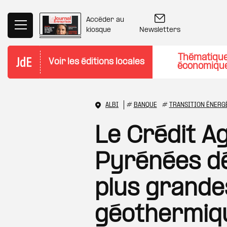
Aller au contenu principal
Accéder au
Newsletters
kiosque
Thématiqu
Voir les éditions locales
économiqu
ALBI
#
BANQUE
#
TRANSITION ÉNERG
Le Crédit A
Pyrénées dé
plus grandes
géothermiqu