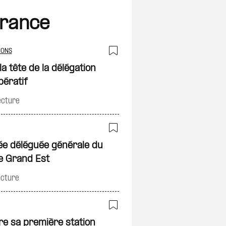
France
IONS
on
Ajouter à ma sélec
 tête de la délégation
pératif
ecture
on
Ajouter à ma sélec
e déléguée générale du
le Grand Est
ecture
on
Ajouter à ma sélec
re sa première station