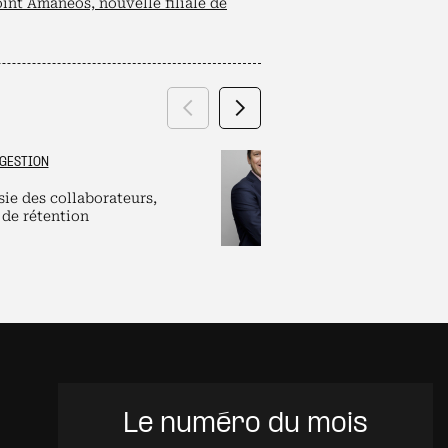
int Amaneos, nouvelle filiale de
Précédent
Suivant
GESTION
GRAND ES
sie des collaborateurs,
Labels et plate
 de rétention
pour dirigeants
Le numéro du mois