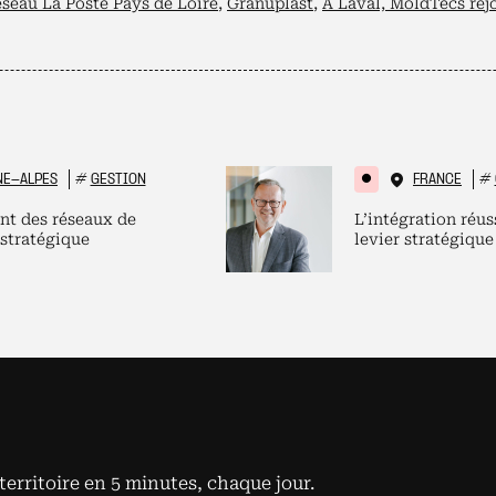
éseau La Poste Pays de Loire
,
Granuplast
,
À Laval, MoldTecs rejo
NE-ALPES
#
GESTION
FRANCE
#
nt des réseaux de
L’intégration réus
 stratégique
levier stratégique
territoire en 5 minutes, chaque jour.