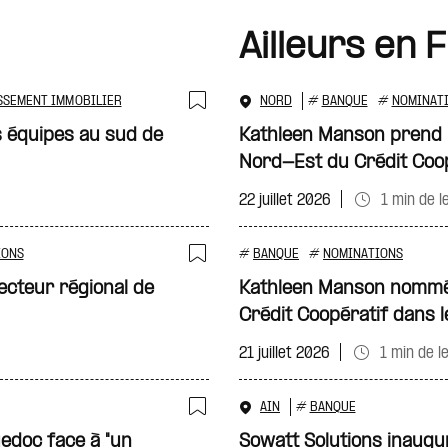
Ailleurs en 
SSEMENT IMMOBILIER
NORD
#
BANQUE
#
NOMINAT
Ajouter à ma sélecti
 équipes au sud de
Kathleen Manson prend la
Nord-Est du Crédit Coo
22 juillet 2026
1 min de l
IONS
#
BANQUE
#
NOMINATIONS
Ajouter à ma sélecti
ecteur régional de
Kathleen Manson nommé
Crédit Coopératif dans 
21 juillet 2026
1 min de l
AIN
#
BANQUE
Ajouter à ma sélecti
uedoc face à "un
Sowatt Solutions inaugu