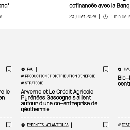
ond"
cofinancée avec la Banq
re
20 juillet 2026
1 min de l
PAU
HA
Ajouter à ma sélection
Ajouter
#
PRODUCTION ET DISTRIBUTION D'ÉNERGIE
Bio-
#
STRATÉGIE
cent
e le
Arverne et Le Crédit Agricole
en
Pyrénées Gascogne s'allient
autour d'une co-entreprise de
géothermie
PYRÉNÉES-ATLANTIQUES
#
DIST