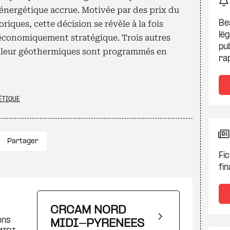
nergétique accrue. Motivée par des prix du
iques, cette décision se révèle à la fois
Be
lég
économiquement stratégique. Trois autres
pub
aleur géothermiques sont programmés en
ra
ÉTIQUE
Partager
Fic
fin
CRCAM NORD
ons
MIDI-PYRENEES