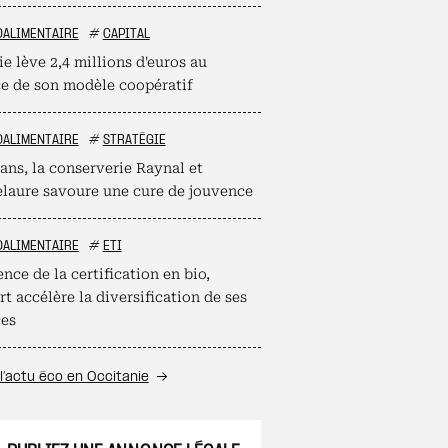
OALIMENTAIRE
#
CAPITAL
e lève 2,4 millions d'euros au
ce de son modèle coopératif
OALIMENTAIRE
#
STRATÉGIE
ans, la conserverie Raynal et
laure savoure une cure de jouvence
OALIMENTAIRE
#
ETI
nce de la certification en bio,
t accélère la diversification de ses
ces
l’actu éco en Occitanie