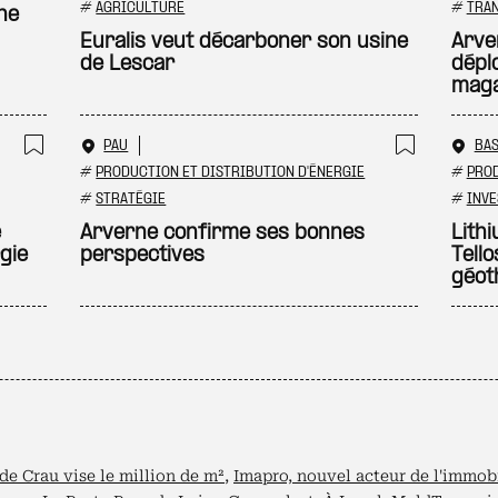
Ajouter à ma sélection
Ajouter
#
AGRICULTURE
#
TRAN
ne
Euralis veut décarboner son usine
Arve
de Lescar
dépl
maga
PAU
BA
Ajouter à ma sélection
Ajouter
#
PRODUCTION ET DISTRIBUTION D'ÉNERGIE
#
PROD
#
STRATÉGIE
#
INVE
e
Arverne confirme ses bonnes
Lith
gie
perspectives
Tell
géot
de Crau vise le million de m²
,
Imapro, nouvel acteur de l'immob