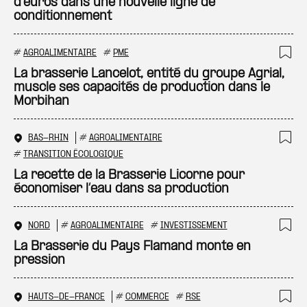
d'euros dans une nouvelle ligne de
conditionnement
#
AGROALIMENTAIRE
#
PME
Ajo
La brasserie Lancelot, entité du groupe Agrial,
muscle ses capacités de production dans le
Morbihan
BAS-RHIN
#
AGROALIMENTAIRE
Ajo
#
TRANSITION ÉCOLOGIQUE
La recette de la Brasserie Licorne pour
économiser l’eau dans sa production
NORD
#
AGROALIMENTAIRE
#
INVESTISSEMENT
Ajo
La Brasserie du Pays Flamand monte en
pression
HAUTS-DE-FRANCE
#
COMMERCE
#
RSE