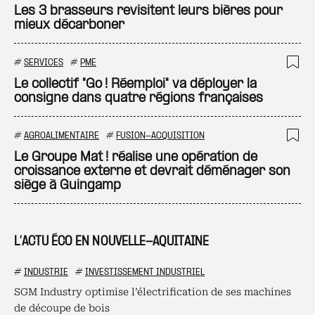
Ajo
Les 3 brasseurs revisitent leurs bières pour
mieux décarboner
#
SERVICES
#
PME
Ajo
Le collectif "Go ! Réemploi" va déployer la
consigne dans quatre régions françaises
#
AGROALIMENTAIRE
#
FUSION-ACQUISITION
Ajo
Le Groupe Mat ! réalise une opération de
croissance externe et devrait déménager son
siège à Guingamp
L’ACTU ÉCO EN NOUVELLE-AQUITAINE
#
INDUSTRIE
#
INVESTISSEMENT INDUSTRIEL
SGM Industry optimise l’électrification de ses machines
de découpe de bois