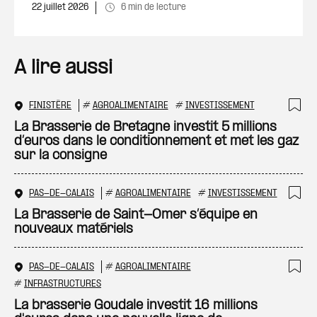
22 juillet 2026
6 min de lecture
A lire aussi
FINISTÈRE
#
AGROALIMENTAIRE
#
INVESTISSEMENT
Ajo
La Brasserie de Bretagne investit 5 millions
d’euros dans le conditionnement et met les gaz
sur la consigne
PAS-DE-CALAIS
#
AGROALIMENTAIRE
#
INVESTISSEMENT
Ajo
La Brasserie de Saint-Omer s’équipe en
nouveaux matériels
PAS-DE-CALAIS
#
AGROALIMENTAIRE
Ajo
#
INFRASTRUCTURES
La brasserie Goudale investit 16 millions