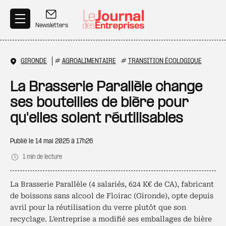
Aller au contenu principal
Newsletters
GIRONDE
#
AGROALIMENTAIRE
#
TRANSITION ÉCOLOGIQUE
La Brasserie Parallèle change
ses bouteilles de bière pour
qu'elles soient réutilisables
Publié le
14 mai 2025 à 17h26
1 min de lecture
La Brasserie Parallèle (4 salariés, 624 K€ de CA), fabricant
de boissons sans alcool de Floirac (Gironde), opte depuis
avril pour la réutilisation du verre plutôt que son
recyclage. L'entreprise a modifié ses emballages de bière