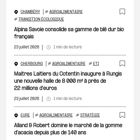
CHAMBÉRY
#
AGROALIMENTAIRE
Ajout
#
TRANSITION ÉCOLOGIQUE
Alpina Savoie consolide sa gamme de blé dur bio
français
23 juillet 2026
1 min de lecture
CHERBOURG
#
AGROALIMENTAIRE
#
ETI
Ajout
Maitres Laitiers du Cotentin inaugure à Rungis
une nouvelle halle de 8 000 m² à près de
22 millions d’euros
23 juillet 2026
1 min de lecture
EURE
#
AGROALIMENTAIRE
#
STRATÉGIE
Ajout
Alland & Robert domine le marché de la gomme
d’acacia depuis plus de 140 ans