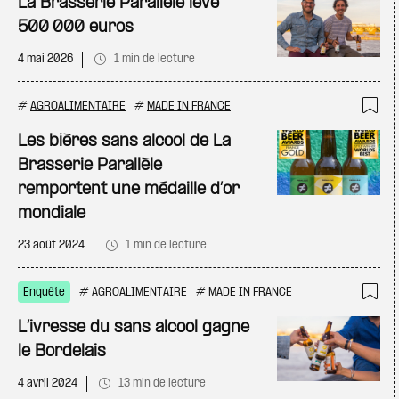
La Brasserie Parallèle lève
500 000 euros
4 mai 2026
1 min de lecture
#
AGROALIMENTAIRE
#
MADE IN FRANCE
Ajo
Les bières sans alcool de La
Brasserie Parallèle
remportent une médaille d’or
mondiale
23 août 2024
1 min de lecture
Enquête
#
AGROALIMENTAIRE
#
MADE IN FRANCE
Ajo
L’ivresse du sans alcool gagne
le Bordelais
4 avril 2024
13 min de lecture