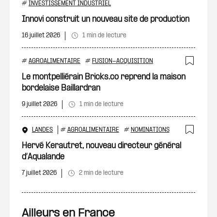
Ajout
#
INVESTISSEMENT INDUSTRIEL
Innovi construit un nouveau site de production
16 juillet 2026
1 min de lecture
#
AGROALIMENTAIRE
#
FUSION-ACQUISITION
Ajout
Le montpelliérain Bricks.co reprend la maison
bordelaise Baillardran
9 juillet 2026
1 min de lecture
LANDES
#
AGROALIMENTAIRE
#
NOMINATIONS
Ajout
Hervé Kerautret, nouveau directeur général
d’Aqualande
7 juillet 2026
2 min de lecture
Ailleurs en France