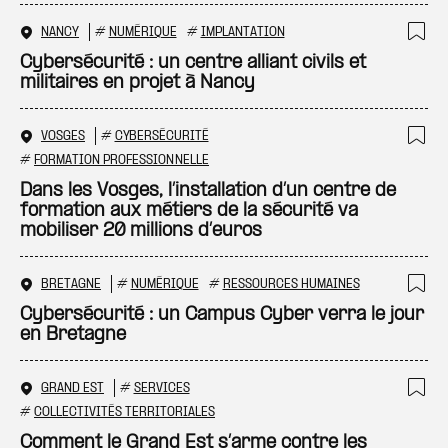
NANCY
#
NUMÉRIQUE
#
IMPLANTATION
Ajo
Cybersécurité : un centre alliant civils et
militaires en projet à Nancy
VOSGES
#
CYBERSÉCURITÉ
Ajo
#
FORMATION PROFESSIONNELLE
Dans les Vosges, l’installation d’un centre de
formation aux métiers de la sécurité va
mobiliser 20 millions d’euros
BRETAGNE
#
NUMÉRIQUE
#
RESSOURCES HUMAINES
Ajo
Cybersécurité : un Campus Cyber verra le jour
en Bretagne
GRAND EST
#
SERVICES
Ajo
#
COLLECTIVITÉS TERRITORIALES
Comment le Grand Est s’arme contre les