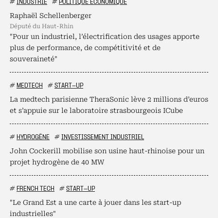
#
INDUSTRIE
#
POLITIQUE ÉCONOMIQUE
Raphaël Schellenberger
député du Haut-Rhin
"Pour un industriel, l’électrification des usages apporte
plus de performance, de compétitivité et de
souveraineté"
#
MEDTECH
#
START-UP
La medtech parisienne TheraSonic lève 2 millions d’euros
et s’appuie sur le laboratoire strasbourgeois ICube
#
HYDROGÈNE
#
INVESTISSEMENT INDUSTRIEL
John Cockerill mobilise son usine haut-rhinoise pour un
projet hydrogène de 40 MW
#
FRENCH TECH
#
START-UP
"Le Grand Est a une carte à jouer dans les start-up
industrielles"