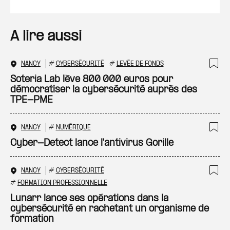
A lire aussi
NANCY
#
CYBERSÉCURITÉ
#
LEVÉE DE FONDS
Ajo
Soteria Lab lève 800 000 euros pour
démocratiser la cybersécurité auprès des
TPE-PME
NANCY
#
NUMÉRIQUE
Ajo
Cyber-Detect lance l'antivirus Gorille
NANCY
#
CYBERSÉCURITÉ
Ajo
#
FORMATION PROFESSIONNELLE
Lunarr lance ses opérations dans la
cybersécurité en rachetant un organisme de
formation