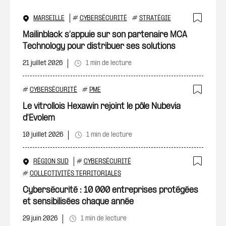
MARSEILLE
#
CYBERSÉCURITÉ
#
STRATÉGIE
Ajout
Mailinblack s’appuie sur son partenaire MCA
Technology pour distribuer ses solutions
21 juillet 2026
1 min de lecture
#
CYBERSÉCURITÉ
#
PME
Ajout
Le vitrollois Hexawin rejoint le pôle Nubevia
d'Evolem
10 juillet 2026
1 min de lecture
RÉGION SUD
#
CYBERSÉCURITÉ
Ajout
#
COLLECTIVITÉS TERRITORIALES
Cybersécurité : 10 000 entreprises protégées
et sensibilisées chaque année
29 juin 2026
1 min de lecture