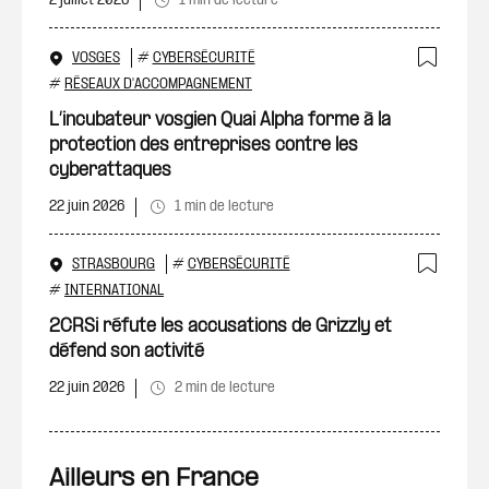
2 juillet 2026
1 min de lecture
VOSGES
#
CYBERSÉCURITÉ
Ajout
#
RÉSEAUX D'ACCOMPAGNEMENT
L’incubateur vosgien Quai Alpha forme à la
protection des entreprises contre les
cyberattaques
22 juin 2026
1 min de lecture
STRASBOURG
#
CYBERSÉCURITÉ
Ajout
#
INTERNATIONAL
2CRSi réfute les accusations de Grizzly et
défend son activité
22 juin 2026
2 min de lecture
Ailleurs en France