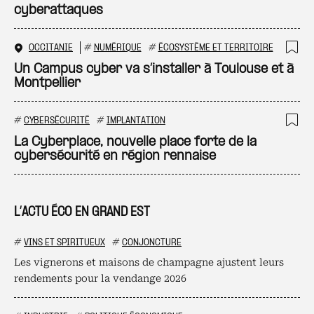
cyberattaques
OCCITANIE
#
NUMÉRIQUE
#
ÉCOSYSTÈME ET TERRITOIRE
Ajo
Un Campus cyber va s’installer à Toulouse et à
Montpellier
#
CYBERSÉCURITÉ
#
IMPLANTATION
Ajo
La Cyberplace, nouvelle place forte de la
cybersécurité en région rennaise
L’ACTU ÉCO EN GRAND EST
#
VINS ET SPIRITUEUX
#
CONJONCTURE
Les vignerons et maisons de champagne ajustent leurs
rendements pour la vendange 2026