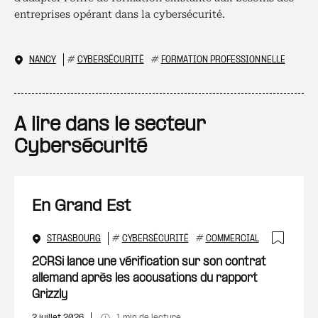
entreprises opérant dans la cybersécurité.
NANCY
#
CYBERSÉCURITÉ
#
FORMATION PROFESSIONNELLE
A lire dans le secteur
Cybersécurité
En Grand Est
STRASBOURG
#
CYBERSÉCURITÉ
#
COMMERCIAL
Ajout
2CRSi lance une vérification sur son contrat
allemand après les accusations du rapport
Grizzly