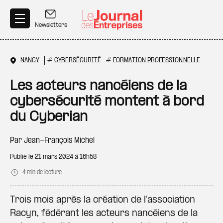
Aller au contenu principal
Newsletters
NANCY
#
CYBERSÉCURITÉ
#
FORMATION PROFESSIONNELLE
Les acteurs nancéiens de la
cybersécurité montent à bord
du Cyberian
Par
Jean-François Michel
Publié le
21 mars 2024 à 16h58
4 min de lecture
Trois mois après la création de l’association
Racyn, fédérant les acteurs nancéiens de la