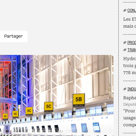
#
CON
Les ET
mais 
Partager
#
PROD
#
TRAN
Hydro
trois 
778 mi
#
INDU
Rapha
déput
"Pour 
usage
compé