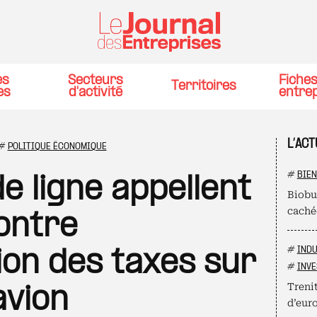
es
Secteurs
Fiche
Territoires
es
d'activité
entre
L’ACT
#
POLITIQUE ÉCONOMIQUE
#
BIEN
de ligne appellent
Biobur
cachée
contre
#
INDU
ion des taxes sur
#
INVE
Trenit
'avion
d’euro