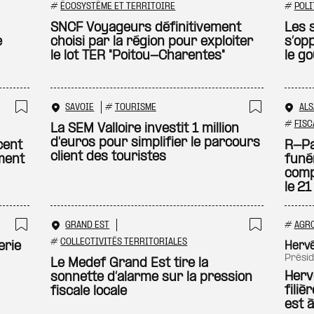
Ajouter à ma sélection
Ajouter
#
ÉCOSYSTÈME ET TERRITOIRE
#
POLI
SNCF Voyageurs définitivement
Les s
e
choisi par la région pour exploiter
s’op
le lot TER "Poitou-Charentes"
le g
SAVOIE
#
TOURISME
ALS
Ajouter à ma sélection
Ajouter
#
FISC
La SEM Valloire investit 1 million
d'euros pour simplifier le parcours
cent
R-Pas
client des touristes
ment
funé
comp
le 2
GRAND EST
#
AGR
Ajouter à ma sélection
Ajouter
#
COLLECTIVITÉS TERRITORIALES
erie
Herv
prési
Le Medef Grand Est tire la
Herv
sonnette d’alarme sur la pression
filiè
fiscale locale
est 