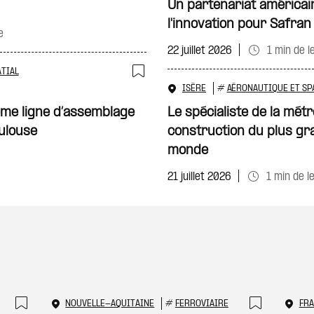
Un partenariat américai
l'innovation pour Safran
e
22 juillet 2026
1 min de l
TIAL
Ajouter à ma sélecti
ISÈRE
#
AÉRONAUTIQUE ET SP
ème ligne d’assemblage
Le spécialiste de la métr
oulouse
construction du plus gr
monde
21 juillet 2026
1 min de l
NOUVELLE-AQUITAINE
#
FERROVIAIRE
FR