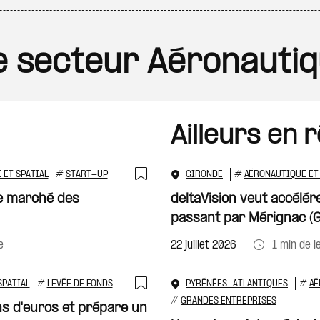
le secteur Aéronautiq
Ailleurs en 
 ET SPATIAL
#
START-UP
GIRONDE
#
AÉRONAUTIQUE ET 
Ajouter à ma sélecti
le marché des
deltaVision veut accélére
passant par Mérignac (G
e
22 juillet 2026
1 min de l
SPATIAL
#
LEVÉE DE FONDS
PYRÉNÉES-ATLANTIQUES
#
AÉ
Ajouter à ma sélecti
#
GRANDES ENTREPRISES
ions d'euros et prépare un