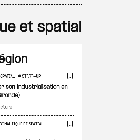
ue et spatial
région
SPATIAL
#
START-UP
on
Ajouter à ma sélec
r son industrialisation en
ironde)
ecture
RONAUTIQUE ET SPATIAL
on
Ajouter à ma sélec