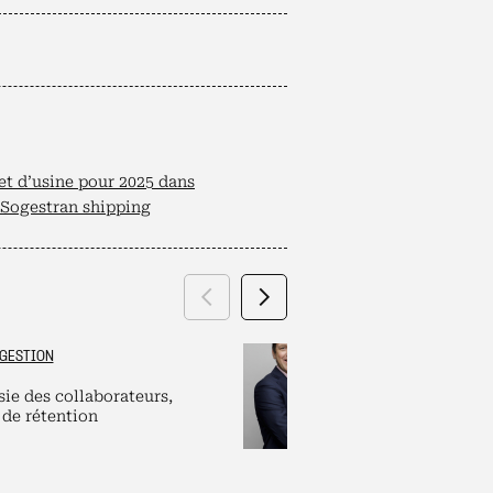
et d’usine pour 2025 dans
Sogestran shipping
Précédent
Suivant
GESTION
GRAND ES
sie des collaborateurs,
Labels et plate
 de rétention
pour dirigeants