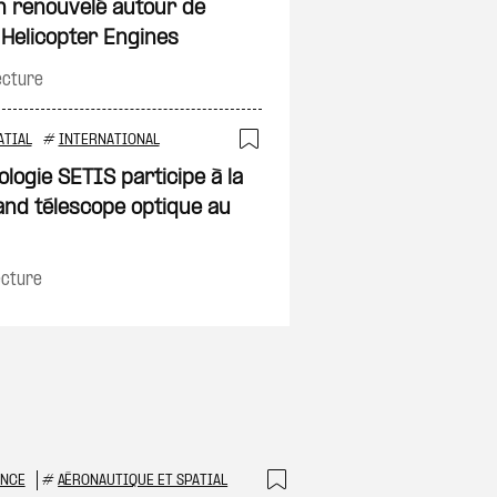
n renouvelé autour de
 Helicopter Engines
ecture
on
ATIAL
#
INTERNATIONAL
Ajouter à ma sélec
ologie SETIS participe à la
and télescope optique au
ecture
ANCE
#
AÉRONAUTIQUE ET SPATIAL