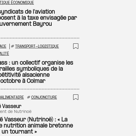
 à ma sélection
Ajouter à ma sél
TIQUE ÉCONOMIQUE
yndicats de l’aviation
posent à la taxe envisagée par
ouvernement Bayrou
ACE
#
TRANSPORT-LOGISTIQUE
 à ma sélection
Ajouter à ma sél
ALITÉ
s : un collectif organise les
railles symboliques de la
étitivité alsacienne
1 octobre à Colmar
OALIMENTAIRE
#
CONJONCTURE
 à ma sélection
Ajouter à ma sél
é Vasseur
dent de Nutrinoë
é Vasseur (Nutrinoë) : « La
re nutrition animale bretonne
à un tournant »