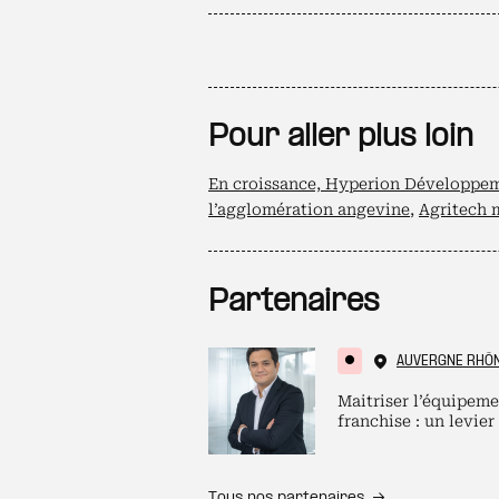
Pour aller plus loin
En croissance, Hyperion Développem
l’agglomération angevine
,
Agritech 
Partenaires
AUVERGNE RHÔ
Maitriser l’équipeme
franchise : un levier
Tous nos partenaires