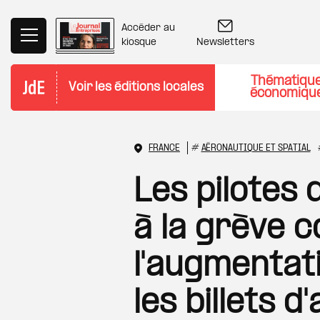
Aller au contenu principal
Accéder au
Newsletters
kiosque
Thématiqu
Voir les éditions locales
économiqu
FRANCE
#
AÉRONAUTIQUE ET SPATIAL
Les pilotes 
à la grève 
l'augmentat
les billets d