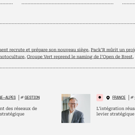
ent recrute et prépare son nouveau siège
,
Pack’R mûrit un proj
motoculture
,
Groupe Vert reprend le naming de l’Open de Brest
,
NE-ALPES
#
GESTION
FRANCE
#
nt des réseaux de
L’intégration réus
 stratégique
levier stratégique