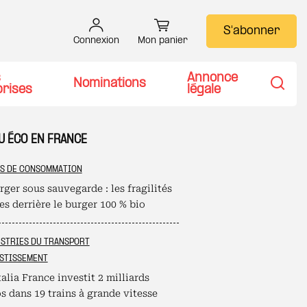
S'abonner
Connexion
Mon panier
s
Annonce
Nominations
prises
légale
Recher
U ÉCO EN FRANCE
S DE CONSOMMATION
ger sous sauvegarde : les fragilités
s derrière le burger 100 % bio
STRIES DU TRANSPORT
STISSEMENT
alia France investit 2 milliards
s dans 19 trains à grande vitesse