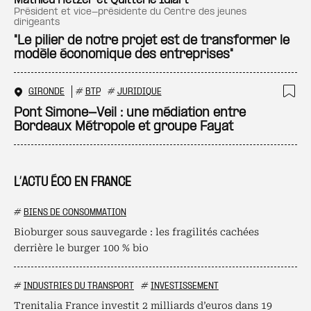
Ajo
Mathieu Hetzer et Quitterie Idiart
président et vice-présidente du Centre des jeunes
dirigeants
"Le pilier de notre projet est de transformer le
modèle économique des entreprises"
GIRONDE
#
BTP
#
JURIDIQUE
Ajo
Pont Simone-Veil : une médiation entre
Bordeaux Métropole et groupe Fayat
L’ACTU ÉCO EN FRANCE
#
BIENS DE CONSOMMATION
Bioburger sous sauvegarde : les fragilités cachées
derrière le burger 100 % bio
#
INDUSTRIES DU TRANSPORT
#
INVESTISSEMENT
Trenitalia France investit 2 milliards d’euros dans 19