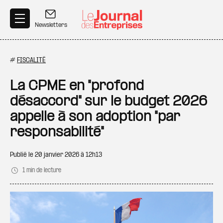
Aller au contenu principal
Newsletters
#
FISCALITÉ
La CPME en "profond
désaccord" sur le budget 2026
appelle à son adoption "par
responsabilité"
Publié le
20 janvier 2026 à 12h13
1 min de lecture