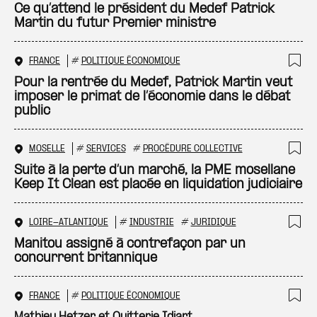
Ajo
Ce qu’attend le président du Medef Patrick
Martin du futur Premier ministre
FRANCE
#
POLITIQUE ÉCONOMIQUE
Ajo
Pour la rentrée du Medef, Patrick Martin veut
imposer le primat de l’économie dans le débat
public
MOSELLE
#
SERVICES
#
PROCÉDURE COLLECTIVE
Ajo
Suite à la perte d’un marché, la PME mosellane
Keep It Clean est placée en liquidation judiciaire
LOIRE-ATLANTIQUE
#
INDUSTRIE
#
JURIDIQUE
Ajo
Manitou assigné à contrefaçon par un
concurrent britannique
FRANCE
#
POLITIQUE ÉCONOMIQUE