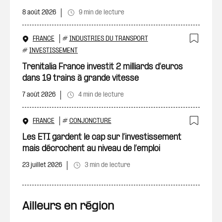
8 août 2026
9 min de lecture
FRANCE
#
INDUSTRIES DU TRANSPORT
Ajout
#
INVESTISSEMENT
Trenitalia France investit 2 milliards d’euros
dans 19 trains à grande vitesse
7 août 2026
4 min de lecture
FRANCE
#
CONJONCTURE
Ajout
Les ETI gardent le cap sur l’investissement
mais décrochent au niveau de l’emploi
23 juillet 2026
3 min de lecture
Ailleurs en région