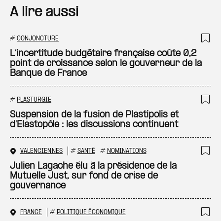
A lire aussi
#
CONJONCTURE
Ajo
L’incertitude budgétaire française coûte 0,2
point de croissance selon le gouverneur de la
Banque de France
#
PLASTURGIE
Ajo
Suspension de la fusion de Plastipolis et
d'Elastopôle : les discussions continuent
VALENCIENNES
#
SANTÉ
#
NOMINATIONS
Ajo
Julien Lagache élu à la présidence de la
Mutuelle Just, sur fond de crise de
gouvernance
FRANCE
#
POLITIQUE ÉCONOMIQUE