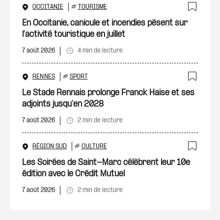
OCCITANIE
#
TOURISME
Ajout
En Occitanie, canicule et incendies pèsent sur
l’activité touristique en juillet
7 août 2026
4 min de lecture
RENNES
#
SPORT
Ajout
Le Stade Rennais prolonge Franck Haise et ses
adjoints jusqu’en 2028
7 août 2026
2 min de lecture
RÉGION SUD
#
CULTURE
Ajout
Les Soirées de Saint-Marc célèbrent leur 10e
édition avec le Crédit Mutuel
7 août 2026
2 min de lecture