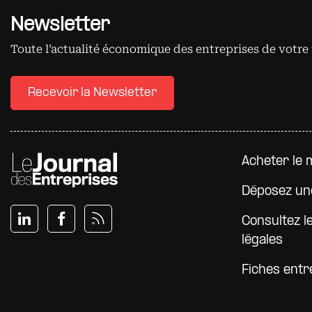
Newsletter
Toute l’actualité économique des entreprises de votre 
Recevoir la Newsletter
Pied d
Acheter le 
Déposez un
Consultez l
légales
Fiches entr