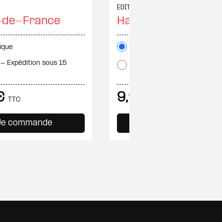
EDITION
-de-France
Hauts-de-France
ique
Numérique
 - Expédition sous 15
Papier - Expédition sous 15
jours
 €
9,90 €
TTC
TTC