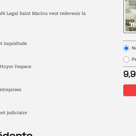
afé Legal
Saint Maclou veut redevenir la
et inquiétude
N
Pa
ttoyer l'espace
9,
ntreprises
nt judiciaire