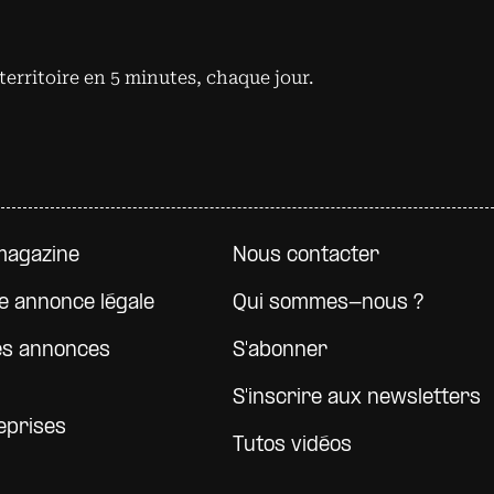
territoire en 5 minutes, chaque jour.
e page
magazine
Nous contacter
e annonce légale
Qui sommes-nous ?
es annonces
S'abonner
S'inscrire aux newsletters
eprises
Tutos vidéos