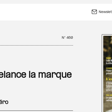
Newslet
N° 460
elance la marque
éro