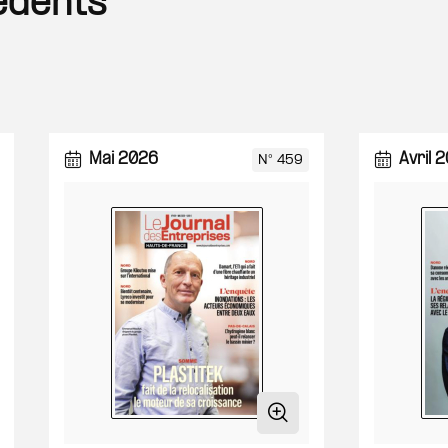
édents
Mai 2026
Avril 
N° 459
étails du magazine
Détails du