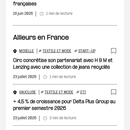
françaises
16 juin 2026
1 min de lecture
Ailleurs en France
MOSELLE
#
TEXTILE ET MODE
#
START-UP
Ajout
Circ concrétise son partenariat avec H & M et
Lenzing avec une collection de jeans recyclés
23 juillet 2026
1 min de lecture
VAUCLUSE
#
TEXTILE ET MODE
#
ETI
Ajout
+ 4,5 % de croissance pour Delta Plus Group au
premier semestre 2026
23 juillet 2026
2 min de lecture