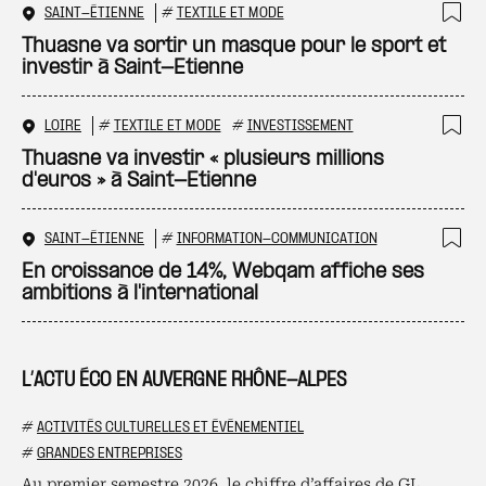
SAINT-ÉTIENNE
#
TEXTILE ET MODE
Ajo
Thuasne va sortir un masque pour le sport et
investir à Saint-Etienne
LOIRE
#
TEXTILE ET MODE
#
INVESTISSEMENT
Ajo
Thuasne va investir « plusieurs millions
d'euros » à Saint-Etienne
SAINT-ÉTIENNE
#
INFORMATION-COMMUNICATION
Ajo
En croissance de 14%, Webqam affiche ses
ambitions à l'international
L’ACTU ÉCO EN AUVERGNE RHÔNE-ALPES
#
ACTIVITÉS CULTURELLES ET ÉVÉNEMENTIEL
#
GRANDES ENTREPRISES
Au premier semestre 2026, le chiffre d’affaires de GL