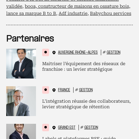
validée
,
booa, constructeur de maisons en ossature bois,
lance sa marque B to B
,
Adf industrie
,
Babychou services
Partenaires
AUVERGNE RHÔNE-ALPES
#
GESTION
Maitriser l’équipement des réseaux de
franchise : un levier stratégique
FRANCE
#
GESTION
L’intégration réussie des collaborateurs,
levier stratégique de rétention
GRAND EST
#
GESTION
Labels et plateformes RSE : guide