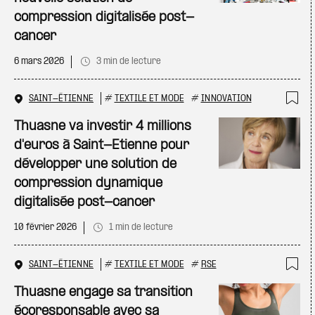
compression digitalisée post-
cancer
6 mars 2026
3 min de lecture
SAINT-ÉTIENNE
#
TEXTILE ET MODE
#
INNOVATION
Ajo
Thuasne va investir 4 millions
d'euros à Saint-Etienne pour
développer une solution de
compression dynamique
digitalisée post-cancer
10 février 2026
1 min de lecture
SAINT-ÉTIENNE
#
TEXTILE ET MODE
#
RSE
Ajo
Thuasne engage sa transition
écoresponsable avec sa