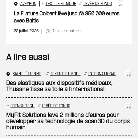
AVEYRON
#
TEXTILE ET MODE
#
LEVÉE DE FONDS
Ajout
La Filature Colbert lève jusqu'à 350 000 euros
avec Baltis
22 juillet 2026
1 min de lecture
A lire aussi
SAINT-ÉTIENNE
#
TEXTILE ET MODE
#
INTERNATIONAL
Ajo
Des élastiques aux dispositifs médicaux,
Thuasne tisse sa toile à l’international
#
FRENCH TECH
#
LEVÉE DE FONDS
Ajo
MyFit Solutions lève 2 millions d’euros pour
développer sa technologie de scan3D du corps
humain