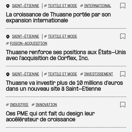
SAINT-ÉTIENNE
#
TEXTILE ET MODE
#
INTERNATIONAL
Ajo
La croissance de Thuasne portée par son
expansion internationale
SAINT-ÉTIENNE
#
TEXTILE ET MODE
Ajo
#
FUSION-ACQUISITION
Thuasne renforce ses positions aux États-Unis
avec l’acquisition de Corflex, Inc.
SAINT-ÉTIENNE
#
TEXTILE ET MODE
#
INVESTISSEMENT
Ajo
Thuasne va investir plus de 10 millions d’euros
dans un nouveau site à Saint-Etienne
#
INDUSTRIE
#
INNOVATION
Ajo
Ces PME qui ont fait du design leur
accélérateur de croissance