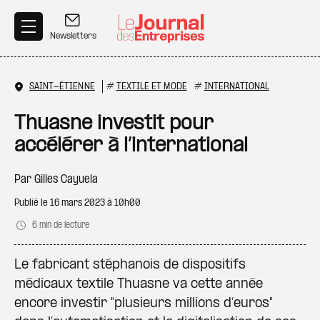
Aller au contenu principal
Newsletters
SAINT-ÉTIENNE
#
TEXTILE ET MODE
#
INTERNATIONAL
Thuasne investit pour
accélérer à l’international
Par
Gilles Cayuela
Publié le
16 mars 2023 à 10h00
6 min de lecture
Le fabricant stéphanois de dispositifs
médicaux textile Thuasne va cette année
encore investir "plusieurs millions d’euros"