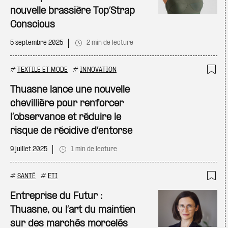
nouvelle brassière Top’Strap
Conscious
5 septembre 2025
2 min de lecture
#
TEXTILE ET MODE
#
INNOVATION
Ajo
Thuasne lance une nouvelle
chevillière pour renforcer
l’observance et réduire le
risque de récidive d’entorse
9 juillet 2025
1 min de lecture
#
SANTÉ
#
ETI
Ajo
Entreprise du Futur :
Thuasne, ou l’art du maintien
sur des marchés morcelés