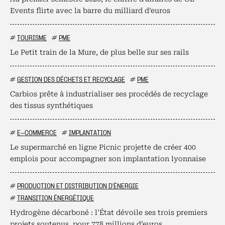
Events flirte avec la barre du milliard d’euros
#
TOURISME
#
PME
Le Petit train de la Mure, de plus belle sur ses rails
#
GESTION DES DÉCHETS ET RECYCLAGE
#
PME
Carbios prête à industrialiser ses procédés de recyclage
des tissus synthétiques
#
E-COMMERCE
#
IMPLANTATION
Le supermarché en ligne Picnic projette de créer 400
emplois pour accompagner son implantation lyonnaise
#
PRODUCTION ET DISTRIBUTION D'ÉNERGIE
#
TRANSITION ÉNERGÉTIQUE
Hydrogène décarboné : l’État dévoile ses trois premiers
projets soutenus, pour 778 millions d’euros