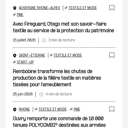
AUVERGNE RHÔNE-ALPES
#
TEXTILE ET MODE
Ajout
#
PME
Avec Fireguard, Otego met son savoir-faire
textile au service de la protection du patrimoine
15 juillet 2026
3 min de lecture
SAINT-ÉTIENNE
#
TEXTILE ET MODE
Ajout
#
START-UP
Rembobine transforme les chutes de
production de la filière textile en matières
tissées pour l'ameublement
25 juin 2026
4 min de lecture
RHÔNE
#
TEXTILE ET MODE
#
PME
Ajout
Ouvry remporte une commande de 10 000
tenues POLYCOMBI® destinées aux armées