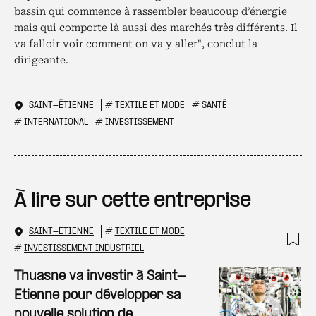
bassin qui commence à rassembler beaucoup d’énergie
mais qui comporte là aussi des marchés très différents. Il
va falloir voir comment on va y aller", conclut la
dirigeante.
SAINT-ÉTIENNE
#
TEXTILE ET MODE
#
SANTÉ
#
INTERNATIONAL
#
INVESTISSEMENT
À lire sur cette entreprise
SAINT-ÉTIENNE
#
TEXTILE ET MODE
#
INVESTISSEMENT INDUSTRIEL
Ajo
Thuasne va investir à Saint-
Etienne pour développer sa
nouvelle solution de