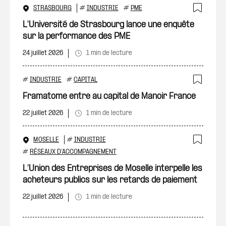
STRASBOURG
#
INDUSTRIE
#
PME
Ajout
L'Université de Strasbourg lance une enquête
sur la performance des PME
24 juillet 2026
1 min de lecture
#
INDUSTRIE
#
CAPITAL
Ajout
Framatome entre au capital de Manoir France
22 juillet 2026
1 min de lecture
MOSELLE
#
INDUSTRIE
Ajout
#
RÉSEAUX D'ACCOMPAGNEMENT
L’Union des Entreprises de Moselle interpelle les
acheteurs publics sur les retards de paiement
22 juillet 2026
1 min de lecture