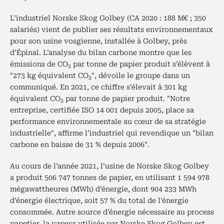
L’industriel Norske Skog Golbey (CA 2020 : 188 M€ ; 350
salariés) vient de publier ses résultats environnementaux
pour son usine vosgienne, installée à Golbey, près
d’Épinal. L’analyse du bilan carbone montre que les
émissions de CO
par tonne de papier produit s’élèvent à
2
"273 kg équivalent CO
", dévoile le groupe dans un
2
communiqué. En 2021, ce chiffre s’élevait à 301 kg
équivalent CO
par tonne de papier produit. "Notre
2
entreprise, certifiée ISO 14 001 depuis 2005, place sa
performance environnementale au cœur de sa stratégie
industrielle", affirme l’industriel qui revendique un "bilan
carbone en baisse de 31 % depuis 2006".
Au cours de l’année 2021, l’usine de Norske Skog Golbey
a produit 506 747 tonnes de papier, en utilisant 1 594 978
mégawattheures (MWh) d’énergie, dont 904 233 MWh
d’énergie électrique, soit 57 % du total de l’énergie
consommée. Autre source d’énergie nécessaire au process
papetier, la vapeur utilisée par Norske Skog Golbey est