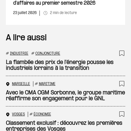
d'affaires au premier semestre 2026
23 juillet 2026
2 min de lecture
A lire aussi
#
INDUSTRIE
#
CONJONCTURE
Ajo
La flambée des prix de l'énergie pousse les
industriels lorrains à la transition
MARSEILLE
#
MARITIME
Ajo
Avec le CMA CGM Sorbonne, le groupe maritime
réaffirme son engagement pour le GNL
VOSGES
#
ÉCONOMIE
Ajo
Classement exclusif : découvrez les premières
entreprises des Vosges