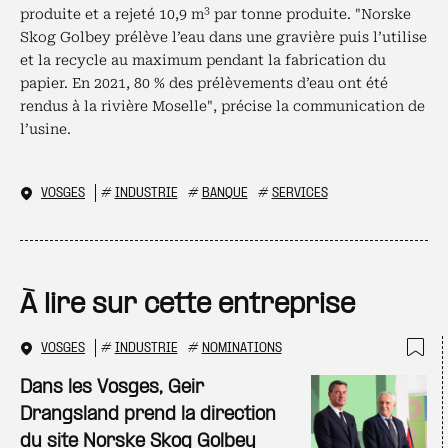
3
produite et a rejeté 10,9 m
par tonne produite. "Norske
Skog Golbey prélève l’eau dans une gravière puis l’utilise
et la recycle au maximum pendant la fabrication du
papier. En 2021, 80 % des prélèvements d’eau ont été
rendus à la rivière Moselle", précise la communication de
l’usine.
VOSGES
#
INDUSTRIE
#
BANQUE
#
SERVICES
À lire sur cette entreprise
VOSGES
#
INDUSTRIE
#
NOMINATIONS
Ajo
Dans les Vosges, Geir
Drangsland prend la direction
du site Norske Skog Golbey