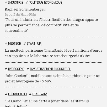
#
INDUSTRIE
#
POLITIQUE ÉCONOMIQUE
Raphaël Schellenberger
député du Haut-Rhin
"Pour un industriel, l’électrification des usages apporte
plus de performance, de compétitivité et de
souveraineté"
#
MEDTECH
#
START-UP
La medtech parisienne TheraSonic lève 2 millions d’euros
et s’appuie sur le laboratoire strasbourgeois ICube
#
HYDROGÈNE
#
INVESTISSEMENT INDUSTRIEL
John Cockerill mobilise son usine haut-rhinoise pour un
projet hydrogène de 40 MW
#
FRENCH TECH
#
START-UP
"Le Grand Est a une carte à jouer dans les start-up
industrielles"