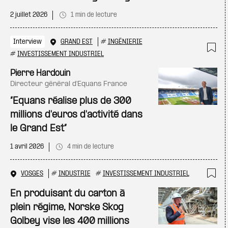
2 juillet 2026
1 min de lecture
Interview
GRAND EST
#
INGÉNIERIE
#
INVESTISSEMENT INDUSTRIEL
Ajo
Pierre Hardouin
directeur général d'Equans France
“Equans réalise plus de 300
millions d'euros d'activité dans
le Grand Est”
1 avril 2026
4 min de lecture
VOSGES
#
INDUSTRIE
#
INVESTISSEMENT INDUSTRIEL
Ajo
En produisant du carton à
plein régime, Norske Skog
Golbey vise les 400 millions