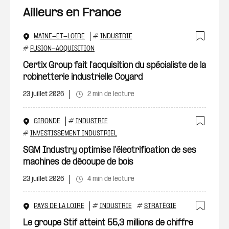
Ailleurs en France
MAINE-ET-LOIRE
#
INDUSTRIE
Ajout
#
FUSION-ACQUISITION
Certix Group fait l'acquisition du spécialiste de la
robinetterie industrielle Coyard
23 juillet 2026
2 min de lecture
GIRONDE
#
INDUSTRIE
Ajout
#
INVESTISSEMENT INDUSTRIEL
SGM Industry optimise l’électrification de ses
machines de découpe de bois
23 juillet 2026
4 min de lecture
PAYS DE LA LOIRE
#
INDUSTRIE
#
STRATÉGIE
Ajout
Le groupe Stif atteint 55,3 millions de chiffre