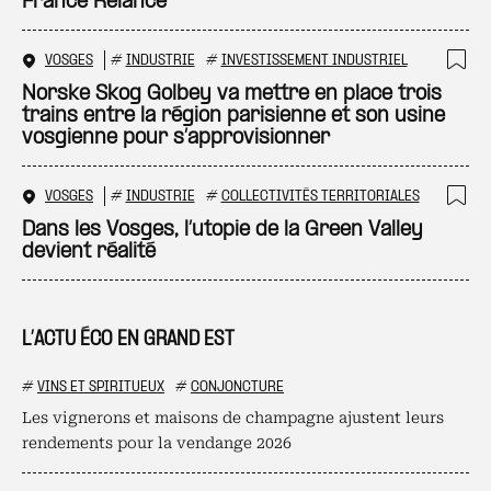
France Relance
VOSGES
#
INDUSTRIE
#
INVESTISSEMENT INDUSTRIEL
Ajo
Norske Skog Golbey va mettre en place trois
trains entre la région parisienne et son usine
vosgienne pour s’approvisionner
VOSGES
#
INDUSTRIE
#
COLLECTIVITÉS TERRITORIALES
Ajo
Dans les Vosges, l’utopie de la Green Valley
devient réalité
L’ACTU ÉCO EN GRAND EST
#
VINS ET SPIRITUEUX
#
CONJONCTURE
Les vignerons et maisons de champagne ajustent leurs
rendements pour la vendange 2026