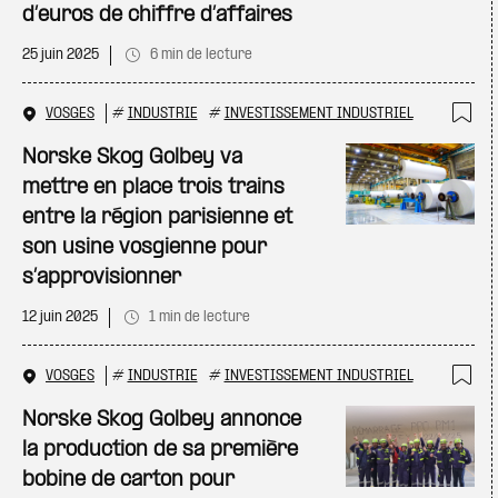
d’euros de chiffre d’affaires
25 juin 2025
6 min de lecture
VOSGES
#
INDUSTRIE
#
INVESTISSEMENT INDUSTRIEL
Ajo
Norske Skog Golbey va
mettre en place trois trains
entre la région parisienne et
son usine vosgienne pour
s’approvisionner
12 juin 2025
1 min de lecture
VOSGES
#
INDUSTRIE
#
INVESTISSEMENT INDUSTRIEL
Ajo
Norske Skog Golbey annonce
la production de sa première
bobine de carton pour