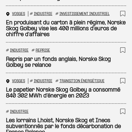
VOSGES
#
INDUSTRIE
#
INVESTISSEMENT INDUSTRIEL
Ajo
En produisant du carton à plein régime, Norske
Skog Golbey vise les 400 millions d’euros de
chiffre d’affaires
#
INDUSTRIE
#
REPRISE
Ajo
Repris par un fonds anglais, Norske Skog
Golbey se relance
VOSGES
#
INDUSTRIE
#
TRANSITION ÉNERGÉTIQUE
Ajo
Le papetier Norske Skog Golbey a consommé
840 302 MWh d’énergie en 2023
#
INDUSTRIE
Ajo
Les lorrains Lhoist, Norske Skog et Ineos
subventionnés par le fonds décarbonation de