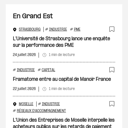
En Grand Est
STRASBOURG
#
INDUSTRIE
#
PME
Ajout
L'Université de Strasbourg lance une enquête
sur la performance des PME
24 juillet 2026
1 min de lecture
#
INDUSTRIE
#
CAPITAL
Ajout
Framatome entre au capital de Manoir France
22 juillet 2026
1 min de lecture
MOSELLE
#
INDUSTRIE
Ajout
#
RÉSEAUX D'ACCOMPAGNEMENT
L’Union des Entreprises de Moselle interpelle les
acheteurs publics sur les retards de paiement