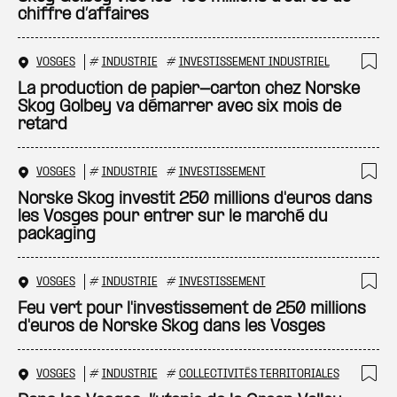
chiffre d’affaires
VOSGES
#
INDUSTRIE
#
INVESTISSEMENT INDUSTRIEL
Ajo
La production de papier-carton chez Norske
Skog Golbey va démarrer avec six mois de
retard
VOSGES
#
INDUSTRIE
#
INVESTISSEMENT
Ajo
Norske Skog investit 250 millions d'euros dans
les Vosges pour entrer sur le marché du
packaging
VOSGES
#
INDUSTRIE
#
INVESTISSEMENT
Ajo
Feu vert pour l'investissement de 250 millions
d'euros de Norske Skog dans les Vosges
VOSGES
#
INDUSTRIE
#
COLLECTIVITÉS TERRITORIALES