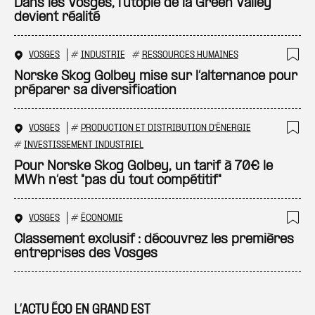
Ajo
Dans les Vosges, l’utopie de la Green Valley
devient réalité
VOSGES
#
INDUSTRIE
#
RESSOURCES HUMAINES
Ajo
Norske Skog Golbey mise sur l’alternance pour
préparer sa diversification
VOSGES
#
PRODUCTION ET DISTRIBUTION D'ÉNERGIE
Ajo
#
INVESTISSEMENT INDUSTRIEL
Pour Norske Skog Golbey, un tarif à 70€ le
MWh n’est "pas du tout compétitif"
VOSGES
#
ÉCONOMIE
Ajo
Classement exclusif : découvrez les premières
entreprises des Vosges
L’ACTU ÉCO EN GRAND EST