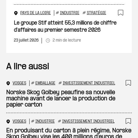
PAYS DE LA LOIRE
#
INDUSTRIE
#
STRATÉGIE
Ajout
Le groupe Stif atteint 55,3 millions de chiffre
d'affaires au premier semestre 2026
23 juillet 2026
2 min de lecture
A lire aussi
VOSGES
#
EMBALLAGE
#
INVESTISSEMENT INDUSTRIEL
Ajo
Norske Skog Golbey peaufine sa nouvelle
machine avant de lancer la production de
papier carton
VOSGES
#
INDUSTRIE
#
INVESTISSEMENT INDUSTRIEL
Ajo
En produisant du carton à plein régime, Norske
Skog Golbey vise les 400 millions d’euros de