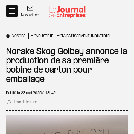
Aller au contenu principal
Newsletters
VOSGES
#
INDUSTRIE
#
INVESTISSEMENT INDUSTRIEL
Norske Skog Golbey annonce la
production de sa première
bobine de carton pour
emballage
Publié le
23 mai 2025 à 18h42
1 min de lecture