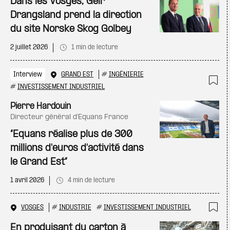
Dans les Vosges, Geir
Drangsland prend la direction
du site Norske Skog Golbey
2 juillet 2026
1 min de lecture
Interview
GRAND EST
#
INGÉNIERIE
#
INVESTISSEMENT INDUSTRIEL
Ajo
Pierre Hardouin
directeur général d'Equans France
“Equans réalise plus de 300
millions d'euros d'activité dans
le Grand Est”
1 avril 2026
4 min de lecture
VOSGES
#
INDUSTRIE
#
INVESTISSEMENT INDUSTRIEL
Ajo
En produisant du carton à