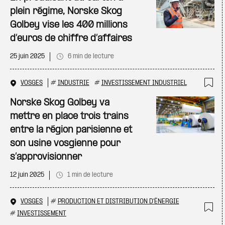
plein régime, Norske Skog
Golbey vise les 400 millions
d’euros de chiffre d’affaires
25 juin 2025
6 min de lecture
VOSGES
#
INDUSTRIE
#
INVESTISSEMENT INDUSTRIEL
Ajo
Norske Skog Golbey va
mettre en place trois trains
entre la région parisienne et
son usine vosgienne pour
s’approvisionner
12 juin 2025
1 min de lecture
VOSGES
#
PRODUCTION ET DISTRIBUTION D'ÉNERGIE
#
INVESTISSEMENT
Ajo