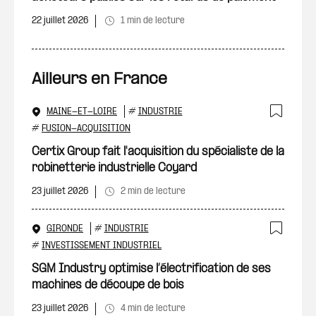
22 juillet 2026
1 min de lecture
Ailleurs en France
MAINE-ET-LOIRE
#
INDUSTRIE
Ajout
#
FUSION-ACQUISITION
Certix Group fait l'acquisition du spécialiste de la
robinetterie industrielle Coyard
23 juillet 2026
2 min de lecture
GIRONDE
#
INDUSTRIE
Ajout
#
INVESTISSEMENT INDUSTRIEL
SGM Industry optimise l’électrification de ses
machines de découpe de bois
23 juillet 2026
4 min de lecture