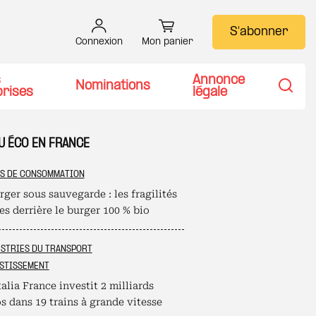
S'abonner
Connexion
Mon panier
s
Annonce
Nominations
prises
légale
Recher
U ÉCO EN FRANCE
S DE CONSOMMATION
ger sous sauvegarde : les fragilités
s derrière le burger 100 % bio
STRIES DU TRANSPORT
STISSEMENT
alia France investit 2 milliards
s dans 19 trains à grande vitesse