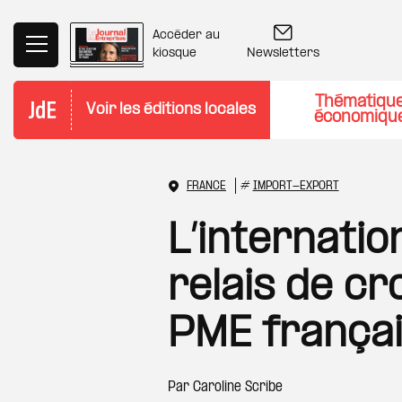
Aller au contenu principal
Accéder au
Newsletters
kiosque
Thématiqu
Voir les éditions locales
économiqu
FRANCE
#
IMPORT-EXPORT
L’internati
relais de cr
PME frança
Par
Caroline Scribe