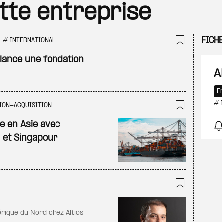
ette entreprise
FICH
#
INTERNATIONAL
Ajouter
 lance une fondation
A
E
#
ION-ACQUISITION
Ajouter
ce en Asie avec
g et Singapour
Ajouter