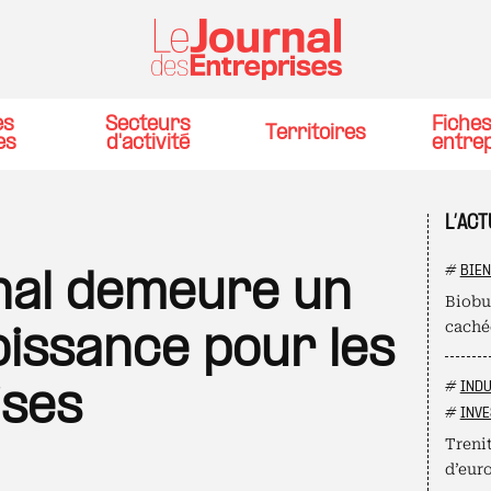
es
Secteurs
Fiche
Territoires
es
d'activité
entre
L’ACT
#
BIEN
onal demeure un
Biobur
cachée
oissance pour les
#
INDU
ises
#
INVE
Trenit
d’euro