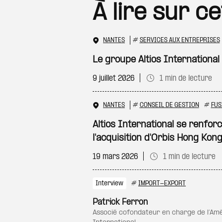
À lire sur c
NANTES
#
SERVICES AUX ENTREPRISES
Le groupe Altios International
9 juillet 2026
1 min de lecture
NANTES
#
CONSEIL DE GESTION
#
FUS
Altios International se renfor
l'acquisition d'Orbis Hong Kon
19 mars 2026
1 min de lecture
Interview
#
IMPORT-EXPORT
Patrick Ferron
associé cofondateur en charge de l’Amérique du Nord chez Altios