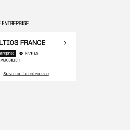
E ENTREPRISE
 à ma sélection
LTIOS FRANCE
ntreprise
NANTES
IMMOBILIER
 à ma sélection
Suivre cette entreprise
 à ma sélection