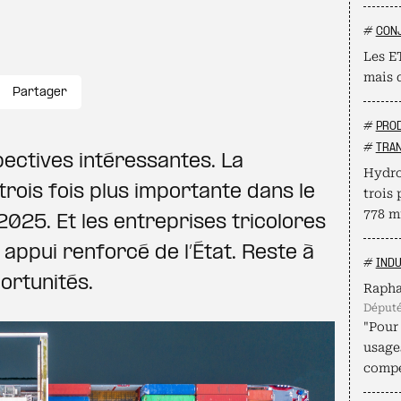
#
CON
Les ET
mais 
Partager
#
PROD
#
TRAN
pectives intéressantes. La
Hydro
trois fois plus importante dans le
trois 
778 mi
025. Et les entreprises tricolores
appui renforcé de l’État. Reste à
#
INDU
ortunités.
Rapha
déput
"Pour 
usage
compé