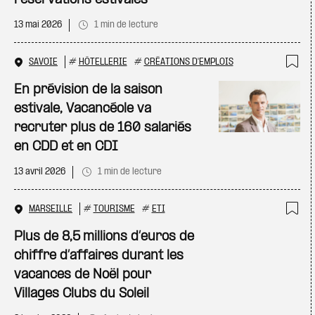
réservations estivales
13 mai 2026
1 min de lecture
SAVOIE
#
HÔTELLERIE
#
CRÉATIONS D'EMPLOIS
Ajo
En prévision de la saison
estivale, Vacancéole va
recruter plus de 160 salariés
en CDD et en CDI
13 avril 2026
1 min de lecture
MARSEILLE
#
TOURISME
#
ETI
Ajo
Plus de 8,5 millions d’euros de
chiffre d’affaires durant les
vacances de Noël pour
Villages Clubs du Soleil