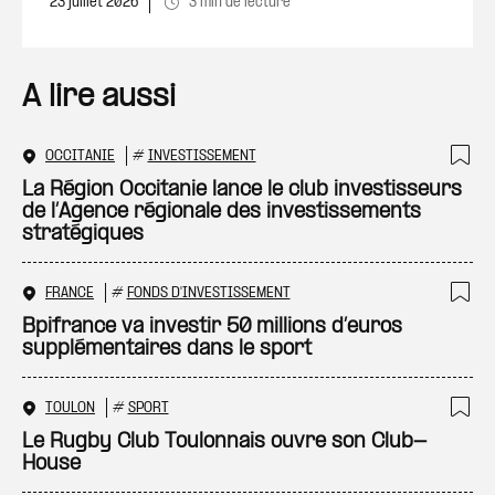
23 juillet 2026
3 min de lecture
A lire aussi
OCCITANIE
#
INVESTISSEMENT
Ajo
La Région Occitanie lance le club investisseurs
de l’Agence régionale des investissements
stratégiques
FRANCE
#
FONDS D'INVESTISSEMENT
Ajo
Bpifrance va investir 50 millions d’euros
supplémentaires dans le sport
TOULON
#
SPORT
Ajo
Le Rugby Club Toulonnais ouvre son Club-
House