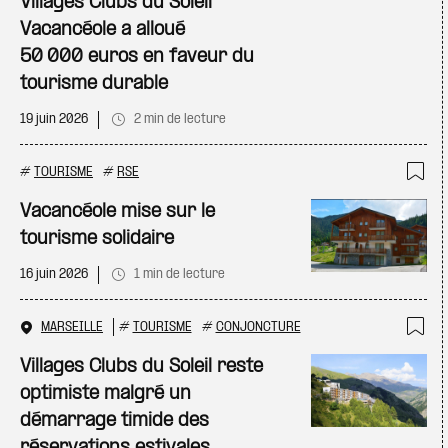
Villages Clubs du Soleil
Vacancéole a alloué
50 000 euros en faveur du
tourisme durable
19 juin 2026
2 min de lecture
#
TOURISME
#
RSE
Ajo
Vacancéole mise sur le
tourisme solidaire
16 juin 2026
1 min de lecture
MARSEILLE
#
TOURISME
#
CONJONCTURE
Ajo
Villages Clubs du Soleil reste
optimiste malgré un
démarrage timide des