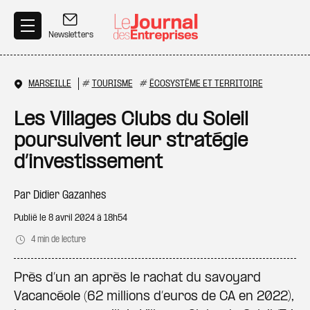
Aller au contenu principal
Newsletters
MARSEILLE
#
TOURISME
#
ÉCOSYSTÈME ET TERRITOIRE
Les Villages Clubs du Soleil
poursuivent leur stratégie
d’investissement
Par
Didier Gazanhes
Publié le
8 avril 2024 à 18h54
4 min de lecture
Près d’un an après le rachat du savoyard
Vacancéole (62 millions d’euros de CA en 2022),