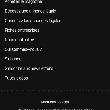
Pied de page
Acheter le magazine
Déposez une annonce légale
Consultez les annonces légales
Fiches entreprises
Nous contacter
Qui sommes-nous ?
S'abonner
S'inscrire aux newsletters
Tutos vidéos
Pied de page secondaire
Mentions Légales