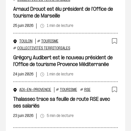
Ajout
Arnaud Drouot est élu président de l’Office de
tourisme de Marseille
25 juin 2026
1 min de lecture
TOULON
#
TOURISME
Ajout
#
COLLECTIVITÉS TERRITORIALES
Grégory Audibert est le nouveau président de
l’Office de tourisme Provence Méditerranée
24 juin 2026
1 min de lecture
AIX-EN-PROVENCE
#
TOURISME
#
RSE
Ajout
Thalasseo trace sa feuille de route RSE avec
ses salariés
23 juin 2026
5 min de lecture