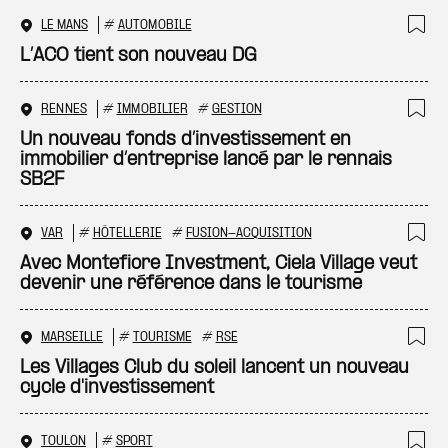
LE MANS
#
AUTOMOBILE
Ajo
L’ACO tient son nouveau DG
RENNES
#
IMMOBILIER
#
GESTION
Ajo
Un nouveau fonds d’investissement en
immobilier d’entreprise lancé par le rennais
SB2F
VAR
#
HÔTELLERIE
#
FUSION-ACQUISITION
Ajo
Avec Montefiore Investment, Ciela Village veut
devenir une référence dans le tourisme
MARSEILLE
#
TOURISME
#
RSE
Ajo
Les Villages Club du soleil lancent un nouveau
cycle d'investissement
TOULON
#
SPORT