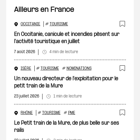
Ailleurs en France
OCCITANIE
#
TOURISME
Ajout
En Occitanie, canicule et incendies pèsent sur
l’activité touristique en juillet
7 août 2026
4 min de lecture
ISÈRE
#
TOURISME
#
NOMINATIONS
Ajout
Un nouveau directeur de l’exploitation pour le
petit train de la Mure
23 juillet 2026
1 min de lecture
RHÔNE
#
TOURISME
#
PME
Ajout
Le Petit train de la Mure, de plus belle sur ses
rails