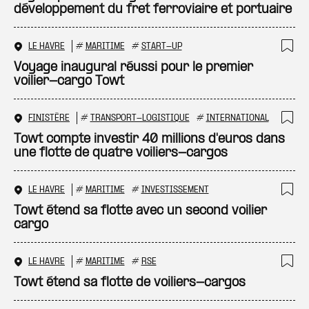
développement du fret ferroviaire et portuaire
LE HAVRE
#
MARITIME
#
START-UP
Ajo
Voyage inaugural réussi pour le premier
voilier-cargo Towt
FINISTÈRE
#
TRANSPORT-LOGISTIQUE
#
INTERNATIONAL
Ajo
Towt compte investir 40 millions d'euros dans
une flotte de quatre voiliers-cargos
LE HAVRE
#
MARITIME
#
INVESTISSEMENT
Ajo
Towt étend sa flotte avec un second voilier
cargo
LE HAVRE
#
MARITIME
#
RSE
Ajo
Towt étend sa flotte de voiliers-cargos