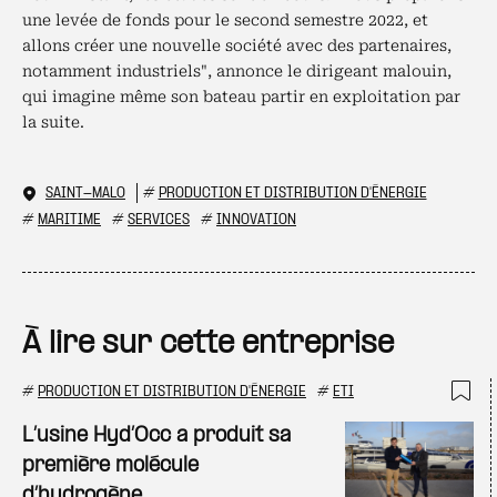
une levée de fonds pour le second semestre 2022, et
allons créer une nouvelle société avec des partenaires,
notamment industriels", annonce le dirigeant malouin,
qui imagine même son bateau partir en exploitation par
la suite.
SAINT-MALO
#
PRODUCTION ET DISTRIBUTION D'ÉNERGIE
#
MARITIME
#
SERVICES
#
INNOVATION
À lire sur cette entreprise
#
PRODUCTION ET DISTRIBUTION D'ÉNERGIE
#
ETI
Ajo
L’usine Hyd’Occ a produit sa
première molécule
d’hydrogène