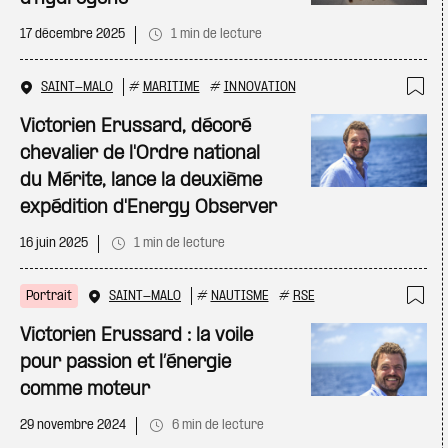
17 décembre 2025
1 min de lecture
SAINT-MALO
#
MARITIME
#
INNOVATION
Ajo
Victorien Erussard, décoré
chevalier de l'Ordre national
du Mérite, lance la deuxième
expédition d'Energy Observer
16 juin 2025
1 min de lecture
Portrait
SAINT-MALO
#
NAUTISME
#
RSE
Ajo
Victorien Erussard : la voile
pour passion et l’énergie
comme moteur
29 novembre 2024
6 min de lecture