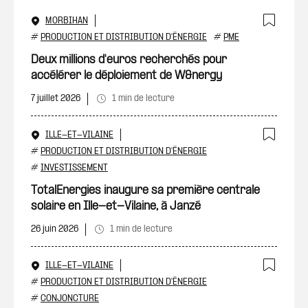
MORBIHAN
Ajout
#
PRODUCTION ET DISTRIBUTION D'ÉNERGIE
#
PME
Deux millions d'euros recherchés pour
accélérer le déploiement de W&nergy
7 juillet 2026
1 min de lecture
ILLE-ET-VILAINE
Ajout
#
PRODUCTION ET DISTRIBUTION D'ÉNERGIE
#
INVESTISSEMENT
TotalEnergies inaugure sa première centrale
solaire en Ille-et-Vilaine, à Janzé
26 juin 2026
1 min de lecture
ILLE-ET-VILAINE
Ajout
#
PRODUCTION ET DISTRIBUTION D'ÉNERGIE
#
CONJONCTURE