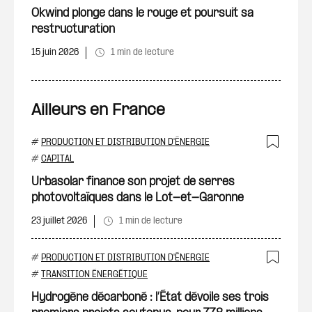
Okwind plonge dans le rouge et poursuit sa
restructuration
15 juin 2026
1 min de lecture
Ailleurs en France
#
PRODUCTION ET DISTRIBUTION D'ÉNERGIE
Ajout
#
CAPITAL
Urbasolar finance son projet de serres
photovoltaïques dans le Lot-et-Garonne
23 juillet 2026
1 min de lecture
#
PRODUCTION ET DISTRIBUTION D'ÉNERGIE
Ajout
#
TRANSITION ÉNERGÉTIQUE
Hydrogène décarboné : l’État dévoile ses trois