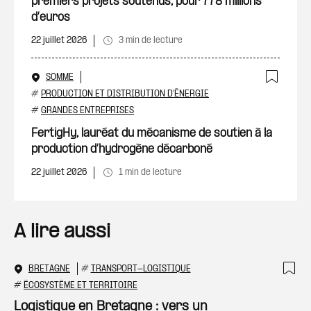
premiers projets soutenus, pour 778 millions
d’euros
22 juillet 2026
3 min de lecture
SOMME
Ajout
#
PRODUCTION ET DISTRIBUTION D'ÉNERGIE
#
GRANDES ENTREPRISES
FertigHy, lauréat du mécanisme de soutien à la
production d’hydrogène décarboné
22 juillet 2026
1 min de lecture
A lire aussi
BRETAGNE
#
TRANSPORT-LOGISTIQUE
Ajo
#
ÉCOSYSTÈME ET TERRITOIRE
Logistique en Bretagne : vers un