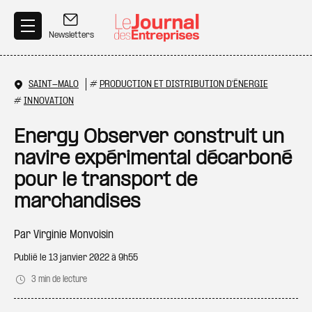
Aller au contenu principal
Newsletters
SAINT-MALO
#
PRODUCTION ET DISTRIBUTION D'ÉNERGIE
#
INNOVATION
Energy Observer construit un
navire expérimental décarboné
pour le transport de
marchandises
Par
Virginie Monvoisin
Publié le
13 janvier 2022 à 9h55
3 min de lecture