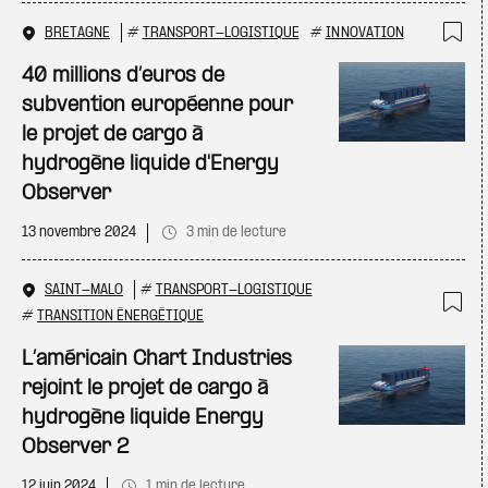
BRETAGNE
#
TRANSPORT-LOGISTIQUE
#
INNOVATION
Ajo
40 millions d’euros de
subvention européenne pour
le projet de cargo à
hydrogène liquide d'Energy
Observer
13 novembre 2024
3 min de lecture
SAINT-MALO
#
TRANSPORT-LOGISTIQUE
#
TRANSITION ÉNERGÉTIQUE
Ajo
L’américain Chart Industries
rejoint le projet de cargo à
hydrogène liquide Energy
Observer 2
12 juin 2024
1 min de lecture