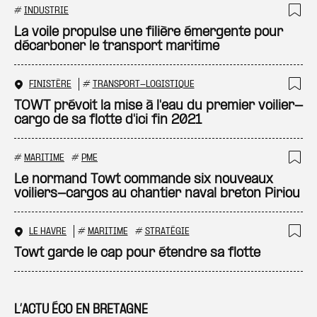
#
INDUSTRIE
Ajo
La voile propulse une filière émergente pour
décarboner le transport maritime
FINISTÈRE
#
TRANSPORT-LOGISTIQUE
Ajo
TOWT prévoit la mise à l'eau du premier voilier-
cargo de sa flotte d'ici fin 2021
#
MARITIME
#
PME
Ajo
Le normand Towt commande six nouveaux
voiliers-cargos au chantier naval breton Piriou
LE HAVRE
#
MARITIME
#
STRATÉGIE
Ajo
Towt garde le cap pour étendre sa flotte
L’ACTU ÉCO EN BRETAGNE