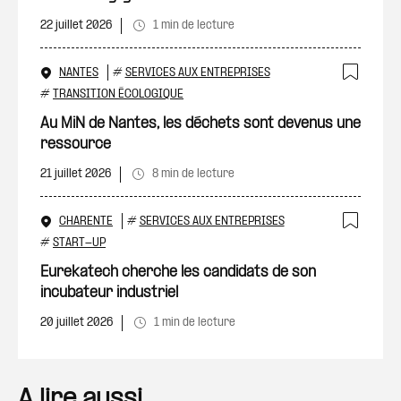
22 juillet 2026
1 min de lecture
NANTES
#
SERVICES AUX ENTREPRISES
Ajout
#
TRANSITION ÉCOLOGIQUE
Au MiN de Nantes, les déchets sont devenus une
ressource
21 juillet 2026
8 min de lecture
CHARENTE
#
SERVICES AUX ENTREPRISES
Ajout
#
START-UP
Eurekatech cherche les candidats de son
incubateur industriel
20 juillet 2026
1 min de lecture
A lire aussi