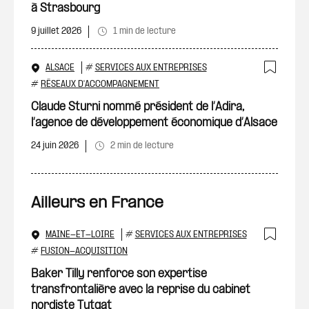
à Strasbourg
9 juillet 2026
1 min de lecture
ALSACE
#
SERVICES AUX ENTREPRISES
Ajout
#
RÉSEAUX D'ACCOMPAGNEMENT
Claude Sturni nommé président de l’Adira,
l’agence de développement économique d’Alsace
24 juin 2026
2 min de lecture
Ailleurs en France
MAINE-ET-LOIRE
#
SERVICES AUX ENTREPRISES
Ajout
#
FUSION-ACQUISITION
Baker Tilly renforce son expertise
transfrontalière avec la reprise du cabinet
nordiste Tytgat