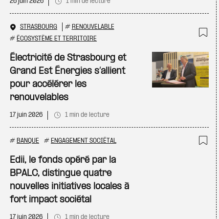
26 juin 2026
1 min de lecture
STRASBOURG
#
RENOUVELABLE
#
ÉCOSYSTÈME ET TERRITOIRE
Ajo
Électricité de Strasbourg et
Grand Est Énergies s’allient
pour accélérer les
renouvelables
17 juin 2026
1 min de lecture
#
BANQUE
#
ENGAGEMENT SOCIÉTAL
Ajo
Edii, le fonds opéré par la
BPALC, distingue quatre
nouvelles initiatives locales à
fort impact sociétal
17 juin 2026
1 min de lecture