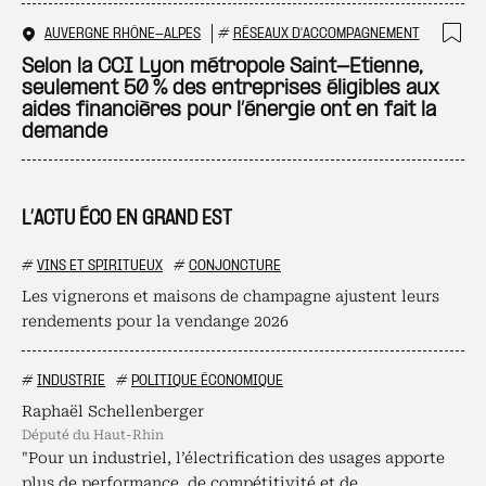
AUVERGNE RHÔNE-ALPES
#
RÉSEAUX D'ACCOMPAGNEMENT
Ajo
Selon la CCI Lyon métropole Saint-Etienne,
seulement 50 % des entreprises éligibles aux
aides financières pour l’énergie ont en fait la
demande
L’ACTU ÉCO EN GRAND EST
#
VINS ET SPIRITUEUX
#
CONJONCTURE
Les vignerons et maisons de champagne ajustent leurs
rendements pour la vendange 2026
#
INDUSTRIE
#
POLITIQUE ÉCONOMIQUE
Raphaël Schellenberger
député du Haut-Rhin
"Pour un industriel, l’électrification des usages apporte
plus de performance, de compétitivité et de