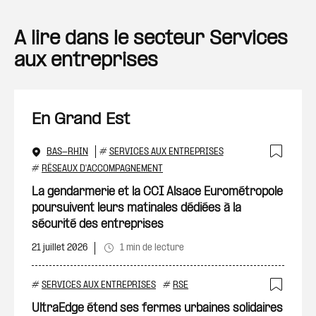
A lire dans le secteur Services
aux entreprises
En Grand Est
BAS-RHIN
#
SERVICES AUX ENTREPRISES
Ajout
#
RÉSEAUX D'ACCOMPAGNEMENT
La gendarmerie et la CCI Alsace Eurométropole
poursuivent leurs matinales dédiées à la
sécurité des entreprises
21 juillet 2026
1 min de lecture
#
SERVICES AUX ENTREPRISES
#
RSE
Ajout
UltraEdge étend ses fermes urbaines solidaires