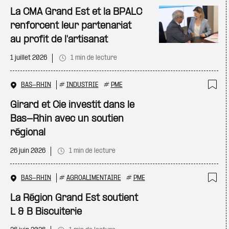
Ajo
La CMA Grand Est et la BPALC
renforcent leur partenariat
au profit de l'artisanat
1 juillet 2026
1 min de lecture
BAS-RHIN
#
INDUSTRIE
#
PME
Ajo
Girard et Cie investit dans le
Bas-Rhin avec un soutien
régional
26 juin 2026
1 min de lecture
BAS-RHIN
#
AGROALIMENTAIRE
#
PME
Ajo
La Région Grand Est soutient
L & B Biscuiterie