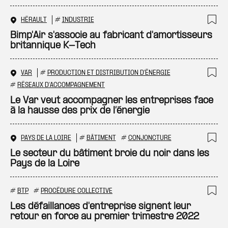
HÉRAULT
#
INDUSTRIE
Ajo
Bimp'Air s'associe au fabricant d'amortisseurs
britannique K-Tech
VAR
#
PRODUCTION ET DISTRIBUTION D'ÉNERGIE
Ajo
#
RÉSEAUX D'ACCOMPAGNEMENT
Le Var veut accompagner les entreprises face
à la hausse des prix de l’énergie
PAYS DE LA LOIRE
#
BÂTIMENT
#
CONJONCTURE
Ajo
Le secteur du bâtiment broie du noir dans les
Pays de la Loire
#
BTP
#
PROCÉDURE COLLECTIVE
Ajo
Les défaillances d'entreprise signent leur
retour en force au premier trimestre 2022