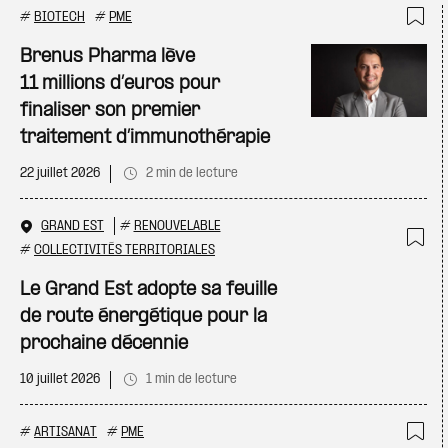
#
BIOTECH
#
PME
Ajo
Brenus Pharma lève
11 millions d’euros pour
finaliser son premier
traitement d’immunothérapie
22 juillet 2026
2 min de lecture
GRAND EST
#
RENOUVELABLE
#
COLLECTIVITÉS TERRITORIALES
Ajo
Le Grand Est adopte sa feuille
de route énergétique pour la
prochaine décennie
10 juillet 2026
1 min de lecture
#
ARTISANAT
#
PME