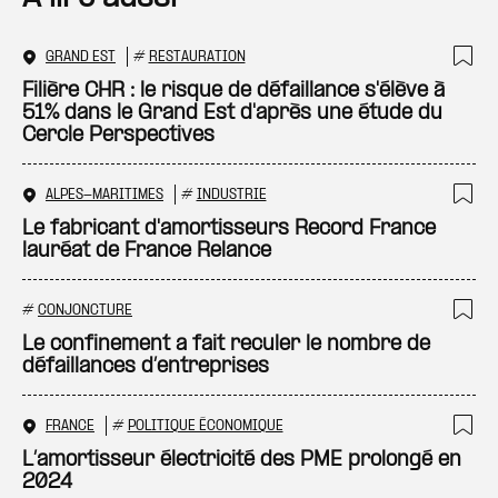
GRAND EST
#
RESTAURATION
Ajo
Filière CHR : le risque de défaillance s'élève à
51% dans le Grand Est d'après une étude du
Cercle Perspectives
ALPES-MARITIMES
#
INDUSTRIE
Ajo
Le fabricant d'amortisseurs Record France
lauréat de France Relance
#
CONJONCTURE
Ajo
Le confinement a fait reculer le nombre de
défaillances d’entreprises
FRANCE
#
POLITIQUE ÉCONOMIQUE
Ajo
L’amortisseur électricité des PME prolongé en
2024