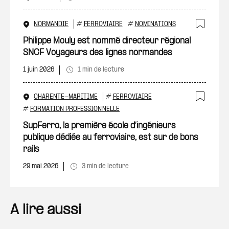
NORMANDIE
#
FERROVIAIRE
#
NOMINATIONS
Ajout
Philippe Mouly est nommé directeur régional
SNCF Voyageurs des lignes normandes
1 juin 2026
1 min de lecture
CHARENTE-MARITIME
#
FERROVIAIRE
Ajout
#
FORMATION PROFESSIONNELLE
SupFerro, la première école d’ingénieurs
publique dédiée au ferroviaire, est sur de bons
rails
29 mai 2026
3 min de lecture
A lire aussi