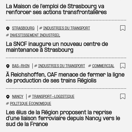
Ajo
La Maison de l’emploi de Strasbourg va
renforcer ses actions transfrontalières
STRASBOURG
#
INDUSTRIES DU TRANSPORT
Ajo
#
INVESTISSEMENT INDUSTRIEL
La SNCF inaugure un nouveau centre de
maintenance à Strasbourg
BAS-RHIN
#
INDUSTRIES DU TRANSPORT
#
COMMERCIAL
Ajo
À Reichshoffen, CAF menace de fermer la ligne
de production de ses trains Régiolis
NANCY
#
TRANSPORT-LOGISTIQUE
Ajo
#
POLITIQUE ÉCONOMIQUE
Les élus de la Région proposent la reprise
d'une liaison ferroviaire depuis Nancy vers le
sud de la France