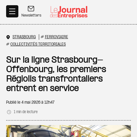
Aller au contenu principal
Newsletters
STRASBOURG
#
FERROVIAIRE
#
COLLECTIVITÉS TERRITORIALES
Sur la ligne Strasbourg-
Offenbourg, les premiers
Régiolis transfrontaliers
entrent en service
Publié le
4 mai 2026 à 12h47
1 min de lecture