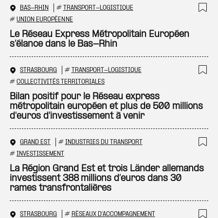
BAS-RHIN
#
TRANSPORT-LOGISTIQUE
Ajo
#
UNION EUROPÉENNE
Le Réseau Express Métropolitain Européen
s’élance dans le Bas-Rhin
STRASBOURG
#
TRANSPORT-LOGISTIQUE
Ajo
#
COLLECTIVITÉS TERRITORIALES
Bilan positif pour le Réseau express
métropolitain européen et plus de 500 millions
d'euros d'investissement à venir
GRAND EST
#
INDUSTRIES DU TRANSPORT
Ajo
#
INVESTISSEMENT
La Région Grand Est et trois Länder allemands
investissent 388 millions d’euros dans 30
rames transfrontalières
STRASBOURG
#
RÉSEAUX D'ACCOMPAGNEMENT