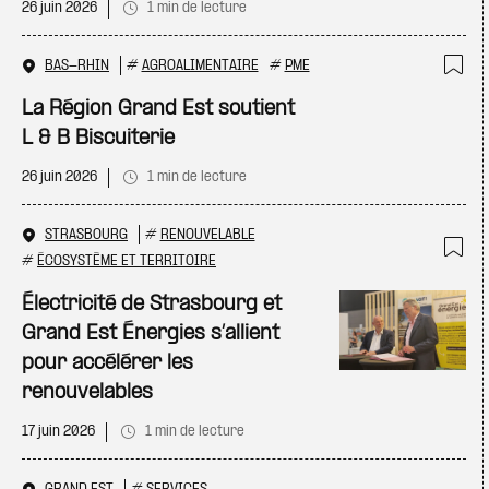
26 juin 2026
1 min de lecture
BAS-RHIN
#
AGROALIMENTAIRE
#
PME
Ajo
La Région Grand Est soutient
L & B Biscuiterie
26 juin 2026
1 min de lecture
STRASBOURG
#
RENOUVELABLE
#
ÉCOSYSTÈME ET TERRITOIRE
Ajo
Électricité de Strasbourg et
Grand Est Énergies s’allient
pour accélérer les
renouvelables
17 juin 2026
1 min de lecture