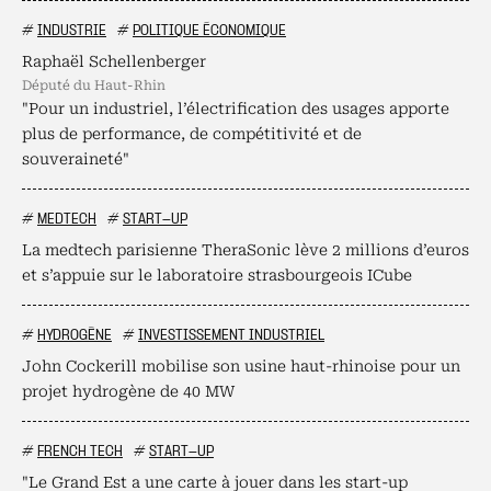
#
INDUSTRIE
#
POLITIQUE ÉCONOMIQUE
Raphaël Schellenberger
député du Haut-Rhin
"Pour un industriel, l’électrification des usages apporte
plus de performance, de compétitivité et de
souveraineté"
#
MEDTECH
#
START-UP
La medtech parisienne TheraSonic lève 2 millions d’euros
et s’appuie sur le laboratoire strasbourgeois ICube
#
HYDROGÈNE
#
INVESTISSEMENT INDUSTRIEL
John Cockerill mobilise son usine haut-rhinoise pour un
projet hydrogène de 40 MW
#
FRENCH TECH
#
START-UP
"Le Grand Est a une carte à jouer dans les start-up