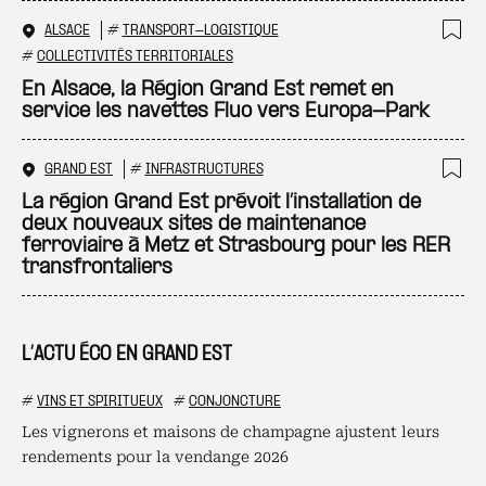
ALSACE
#
TRANSPORT-LOGISTIQUE
Ajo
#
COLLECTIVITÉS TERRITORIALES
En Alsace, la Région Grand Est remet en
service les navettes Fluo vers Europa-Park
GRAND EST
#
INFRASTRUCTURES
Ajo
La région Grand Est prévoit l’installation de
deux nouveaux sites de maintenance
ferroviaire à Metz et Strasbourg pour les RER
transfrontaliers
L’ACTU ÉCO EN GRAND EST
#
VINS ET SPIRITUEUX
#
CONJONCTURE
Les vignerons et maisons de champagne ajustent leurs
rendements pour la vendange 2026