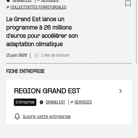
GRAND EST
#
SERVICES
#
COLLECTIVITÉS TERRITORIALES
Ajo
Le Grand Est lance un
programme à 26 millions
d'euros pour accélérer son
adaptation climatique
15 juin 2026
1 min de lecture
FICHE ENTREPRISE
REGION GRAND EST
Entreprise
GRAND EST
#
SERVICES
Suivre cette entreprise