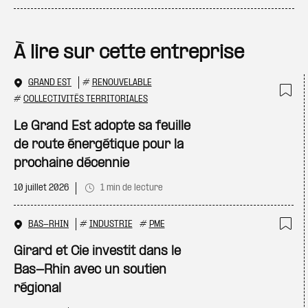
À lire sur cette entreprise
GRAND EST
#
RENOUVELABLE
#
COLLECTIVITÉS TERRITORIALES
Ajo
Le Grand Est adopte sa feuille
de route énergétique pour la
prochaine décennie
10 juillet 2026
1 min de lecture
BAS-RHIN
#
INDUSTRIE
#
PME
Ajo
Girard et Cie investit dans le
Bas-Rhin avec un soutien
régional