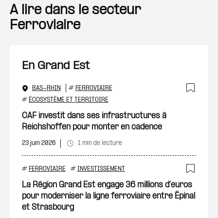
A lire dans le secteur
Ferroviaire
En Grand Est
BAS-RHIN
#
FERROVIAIRE
Ajout
#
ÉCOSYSTÈME ET TERRITOIRE
CAF investit dans ses infrastructures à
Reichshoffen pour monter en cadence
23 juin 2026
1 min de lecture
#
FERROVIAIRE
#
INVESTISSEMENT
Ajout
La Région Grand Est engage 36 millions d’euros
pour moderniser la ligne ferroviaire entre Épinal
et Strasbourg