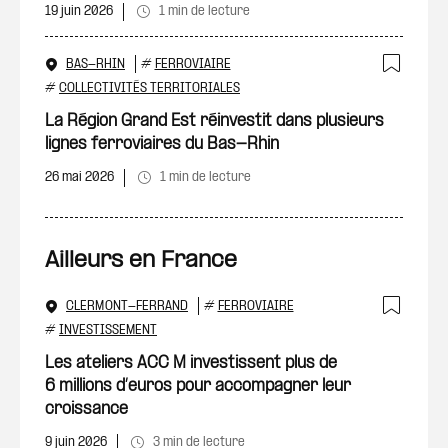
19 juin 2026
1 min de lecture
BAS-RHIN
#
FERROVIAIRE
Ajout
#
COLLECTIVITÉS TERRITORIALES
La Région Grand Est réinvestit dans plusieurs
lignes ferroviaires du Bas-Rhin
26 mai 2026
1 min de lecture
Ailleurs en France
CLERMONT-FERRAND
#
FERROVIAIRE
Ajout
#
INVESTISSEMENT
Les ateliers ACC M investissent plus de
6 millions d’euros pour accompagner leur
croissance
9 juin 2026
3 min de lecture