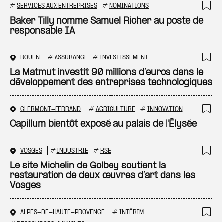
#
SERVICES AUX ENTREPRISES
#
NOMINATIONS
Ajo
Baker Tilly nomme Samuel Richer au poste de
responsable IA
ROUEN
#
ASSURANCE
#
INVESTISSEMENT
Ajo
La Matmut investit 90 millions d’euros dans le
développement des entreprises technologiques
CLERMONT-FERRAND
#
AGRICULTURE
#
INNOVATION
Ajo
Capillum bientôt exposé au palais de l'Élysée
VOSGES
#
INDUSTRIE
#
RSE
Ajo
Le site Michelin de Golbey soutient la
restauration de deux œuvres d’art dans les
Vosges
ALPES-DE-HAUTE-PROVENCE
#
INTÉRIM