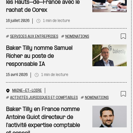
les Hauts-de-France avec le
rachat de Corex
16 juillet 2026
1 min de lecture
#
SERVICES AUX ENTREPRISES
#
NOMINATIONS
Ajo
Baker Tilly nomme Samuel
Richer au poste de
responsable IA
15 avril 2026
1 min de lecture
MAINE-ET-LOIRE
#
ACTIVITÉS JURIDIQUES ET COMPTABLES
#
NOMINATIONS
Ajo
Baker Tilly en France nomme
Antoine Guiot directeur de
l'activité expertise comptable