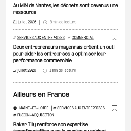
Au MiN de Nantes, les déchets sont devenus une
ressource
21 juillet 2026
8 min de lecture
#
SERVICES AUX ENTREPRISES
#
COMMERCIAL
Ajout
Deux entrepreneurs mayennais créent un outil
pour aider les entreprises à optimiser leur
performance commerciale
17 juillet 2026
1 min de lecture
Ailleurs en France
MAINE-ET-LOIRE
#
SERVICES AUX ENTREPRISES
Ajout
#
FUSION-ACQUISITION
Baker Tilly renforce son expertise