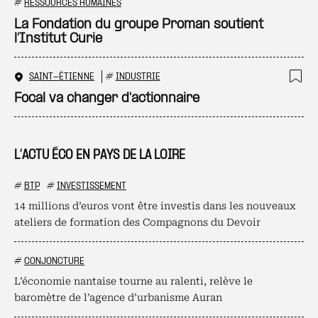
Ajo
#
RESSOURCES HUMAINES
La Fondation du groupe Proman soutient
l’Institut Curie
SAINT-ÉTIENNE
#
INDUSTRIE
Ajo
Focal va changer d'actionnaire
L’ACTU ÉCO EN PAYS DE LA LOIRE
#
BTP
#
INVESTISSEMENT
14 millions d’euros vont être investis dans les nouveaux
ateliers de formation des Compagnons du Devoir
#
CONJONCTURE
L’économie nantaise tourne au ralenti, relève le
baromètre de l’agence d’urbanisme Auran