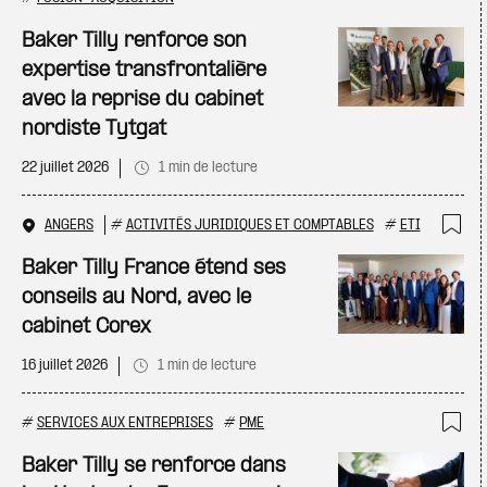
Ajo
Baker Tilly renforce son
expertise transfrontalière
avec la reprise du cabinet
nordiste Tytgat
22 juillet 2026
1 min de lecture
ANGERS
#
ACTIVITÉS JURIDIQUES ET COMPTABLES
#
ETI
Ajo
Baker Tilly France étend ses
conseils au Nord, avec le
cabinet Corex
16 juillet 2026
1 min de lecture
#
SERVICES AUX ENTREPRISES
#
PME
Ajo
Baker Tilly se renforce dans