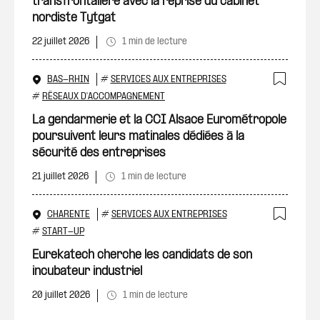
transfrontalière avec la reprise du cabinet
nordiste Tytgat
22 juillet 2026
1 min de lecture
BAS-RHIN
#
SERVICES AUX ENTREPRISES
Ajout
#
RÉSEAUX D'ACCOMPAGNEMENT
La gendarmerie et la CCI Alsace Eurométropole
poursuivent leurs matinales dédiées à la
sécurité des entreprises
21 juillet 2026
1 min de lecture
CHARENTE
#
SERVICES AUX ENTREPRISES
Ajout
#
START-UP
Eurekatech cherche les candidats de son
incubateur industriel
20 juillet 2026
1 min de lecture