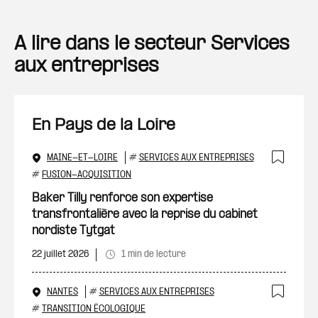
A lire dans le secteur Services
aux entreprises
En Pays de la Loire
MAINE-ET-LOIRE
#
SERVICES AUX ENTREPRISES
Ajout
#
FUSION-ACQUISITION
Baker Tilly renforce son expertise
transfrontalière avec la reprise du cabinet
nordiste Tytgat
22 juillet 2026
1 min de lecture
NANTES
#
SERVICES AUX ENTREPRISES
Ajout
#
TRANSITION ÉCOLOGIQUE