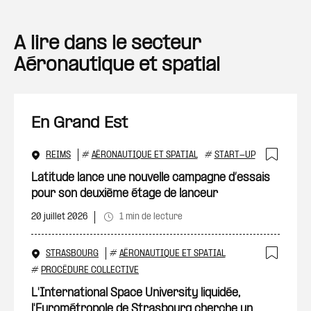
A lire dans le secteur
Aéronautique et spatial
En Grand Est
REIMS
#
AÉRONAUTIQUE ET SPATIAL
#
START-UP
Ajout
Latitude lance une nouvelle campagne d’essais
pour son deuxième étage de lanceur
20 juillet 2026
1 min de lecture
STRASBOURG
#
AÉRONAUTIQUE ET SPATIAL
Ajout
#
PROCÉDURE COLLECTIVE
L'International Space University liquidée,
l'Eurométropole de Strasbourg cherche un