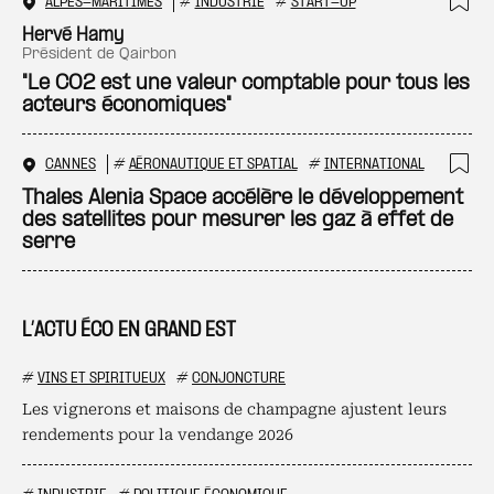
ALPES-MARITIMES
#
INDUSTRIE
#
START-UP
Ajo
Hervé Hamy
président de Qairbon
"Le CO2 est une valeur comptable pour tous les
acteurs économiques"
CANNES
#
AÉRONAUTIQUE ET SPATIAL
#
INTERNATIONAL
Ajo
Thales Alenia Space accélère le développement
des satellites pour mesurer les gaz à effet de
serre
L’ACTU ÉCO EN GRAND EST
#
VINS ET SPIRITUEUX
#
CONJONCTURE
Les vignerons et maisons de champagne ajustent leurs
rendements pour la vendange 2026