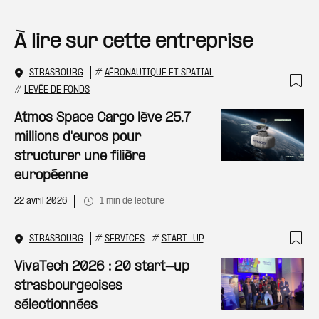
À lire sur cette entreprise
STRASBOURG
#
AÉRONAUTIQUE ET SPATIAL
#
LEVÉE DE FONDS
Ajo
Atmos Space Cargo lève 25,7
millions d'euros pour
structurer une filière
européenne
22 avril 2026
1 min de lecture
STRASBOURG
#
SERVICES
#
START-UP
Ajo
VivaTech 2026 : 20 start-up
strasbourgeoises
sélectionnées