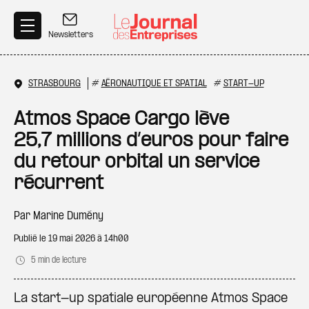
Aller au contenu principal
Newsletters
STRASBOURG
#
AÉRONAUTIQUE ET SPATIAL
#
START-UP
Atmos Space Cargo lève
25,7 millions d’euros pour faire
du retour orbital un service
récurrent
Par
Marine Dumény
Publié le
19 mai 2026 à 14h00
5 min de lecture
La start-up spatiale européenne Atmos Space