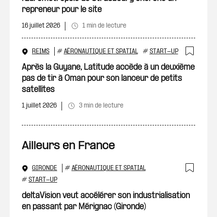
repreneur pour le site
16 juillet 2026
1 min de lecture
REIMS
#
AÉRONAUTIQUE ET SPATIAL
#
START-UP
Ajout
Après la Guyane, Latitude accède à un deuxième
pas de tir à Oman pour son lanceur de petits
satellites
1 juillet 2026
3 min de lecture
Ailleurs en France
GIRONDE
#
AÉRONAUTIQUE ET SPATIAL
Ajout
#
START-UP
deltaVision veut accélérer son industrialisation
en passant par Mérignac (Gironde)