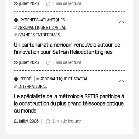
22 juillet 2026
1 min de lecture
PYRÉNÉES-ATLANTIQUES
Ajout
#
AÉRONAUTIQUE ET SPATIAL
#
GRANDES ENTREPRISES
Un partenariat américain renouvelé autour de
l'innovation pour Safran Helicopter Engines
22 juillet 2026
1 min de lecture
ISÈRE
#
AÉRONAUTIQUE ET SPATIAL
Ajout
#
INTERNATIONAL
Le spécialiste de la métrologie SETIS participe à
la construction du plus grand télescope optique
au monde
21 juillet 2026
1 min de lecture