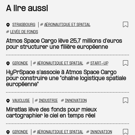
A lire aussi
STRASBOURG
#
AÉRONAUTIQUE ET SPATIAL
Ajo
#
LEVÉE DE FONDS
Atmos Space Cargo lève 25,7 millions d'euros
pour structurer une filière européenne
GIRONDE
#
AÉRONAUTIQUE ET SPATIAL
#
START-UP
Ajo
HyPrSpace s'associe à Atmos Space Cargo
pour construire une "chaîne logistique spatiale
européenne"
VAUCLUSE
#
INDUSTRIE
#
INNOVATION
Ajo
Miratlas lève des fonds pour mieux
cartographier le ciel en temps réel
GIRONDE
#
AÉRONAUTIQUE ET SPATIAL
#
INNOVATION