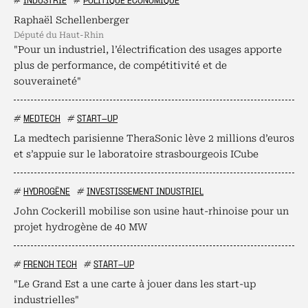
#
INDUSTRIE
#
POLITIQUE ÉCONOMIQUE
Raphaël Schellenberger
député du Haut-Rhin
"Pour un industriel, l’électrification des usages apporte
plus de performance, de compétitivité et de
souveraineté"
#
MEDTECH
#
START-UP
La medtech parisienne TheraSonic lève 2 millions d’euros
et s’appuie sur le laboratoire strasbourgeois ICube
#
HYDROGÈNE
#
INVESTISSEMENT INDUSTRIEL
John Cockerill mobilise son usine haut-rhinoise pour un
projet hydrogène de 40 MW
#
FRENCH TECH
#
START-UP
"Le Grand Est a une carte à jouer dans les start-up
industrielles"