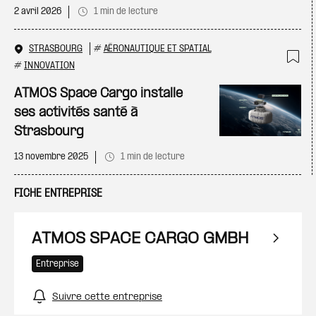
2 avril 2026
1 min de lecture
STRASBOURG
#
AÉRONAUTIQUE ET SPATIAL
#
INNOVATION
Ajo
ATMOS Space Cargo installe
ses activités santé à
Strasbourg
13 novembre 2025
1 min de lecture
FICHE ENTREPRISE
ATMOS SPACE CARGO GMBH
Entreprise
Suivre cette entreprise