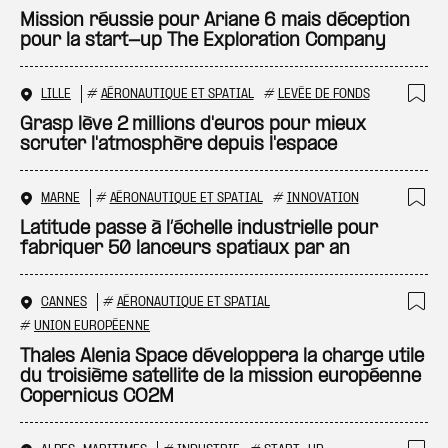
Ajo
Mission réussie pour Ariane 6 mais déception
pour la start-up The Exploration Company
LILLE
#
AÉRONAUTIQUE ET SPATIAL
#
LEVÉE DE FONDS
Ajo
Grasp lève 2 millions d'euros pour mieux
scruter l'atmosphère depuis l'espace
MARNE
#
AÉRONAUTIQUE ET SPATIAL
#
INNOVATION
Ajo
Latitude passe à l’échelle industrielle pour
fabriquer 50 lanceurs spatiaux par an
CANNES
#
AÉRONAUTIQUE ET SPATIAL
Ajo
#
UNION EUROPÉENNE
Thales Alenia Space développera la charge utile
du troisième satellite de la mission européenne
Copernicus CO2M