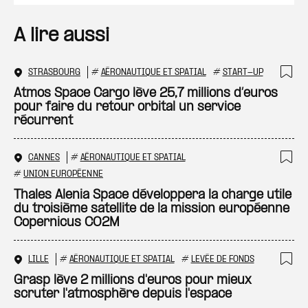
A lire aussi
STRASBOURG
#
AÉRONAUTIQUE ET SPATIAL
#
START-UP
Ajo
Atmos Space Cargo lève 25,7 millions d’euros
pour faire du retour orbital un service
récurrent
CANNES
#
AÉRONAUTIQUE ET SPATIAL
Ajo
#
UNION EUROPÉENNE
Thales Alenia Space développera la charge utile
du troisième satellite de la mission européenne
Copernicus CO2M
LILLE
#
AÉRONAUTIQUE ET SPATIAL
#
LEVÉE DE FONDS
Ajo
Grasp lève 2 millions d'euros pour mieux
scruter l'atmosphère depuis l'espace