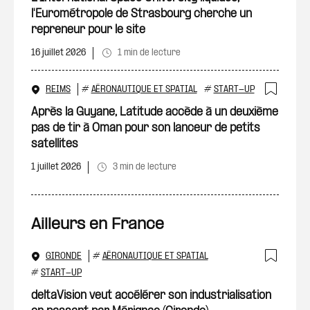
l'Eurométropole de Strasbourg cherche un
repreneur pour le site
16 juillet 2026
1 min de lecture
REIMS
#
AÉRONAUTIQUE ET SPATIAL
#
START-UP
Ajout
Après la Guyane, Latitude accède à un deuxième
pas de tir à Oman pour son lanceur de petits
satellites
1 juillet 2026
3 min de lecture
Ailleurs en France
GIRONDE
#
AÉRONAUTIQUE ET SPATIAL
Ajout
#
START-UP
deltaVision veut accélérer son industrialisation