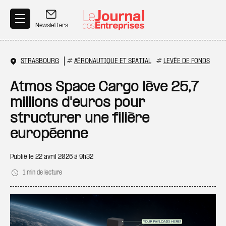
Aller au contenu principal
Newsletters
STRASBOURG
#
AÉRONAUTIQUE ET SPATIAL
#
LEVÉE DE FONDS
Atmos Space Cargo lève 25,7
millions d'euros pour
structurer une filière
européenne
Publié le
22 avril 2026 à 9h32
1 min de lecture