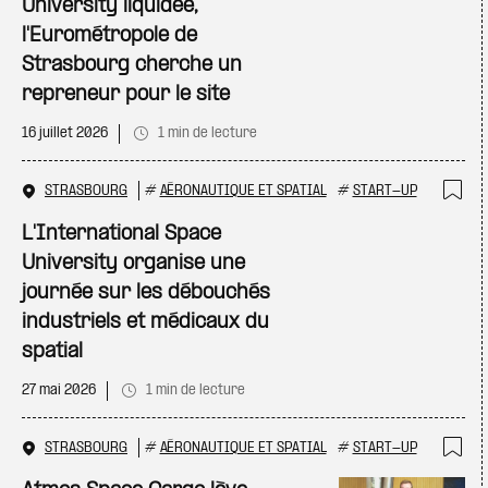
University liquidée,
l'Eurométropole de
Strasbourg cherche un
repreneur pour le site
16 juillet 2026
1 min de lecture
STRASBOURG
#
AÉRONAUTIQUE ET SPATIAL
#
START-UP
Ajo
L'International Space
University organise une
journée sur les débouchés
industriels et médicaux du
spatial
27 mai 2026
1 min de lecture
STRASBOURG
#
AÉRONAUTIQUE ET SPATIAL
#
START-UP
Ajo