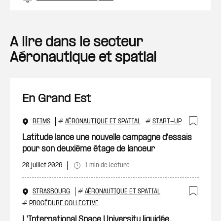
A lire dans le secteur
Aéronautique et spatial
En Grand Est
REIMS
#
AÉRONAUTIQUE ET SPATIAL
#
START-UP
Ajout
Latitude lance une nouvelle campagne d’essais
pour son deuxième étage de lanceur
20 juillet 2026
1 min de lecture
STRASBOURG
#
AÉRONAUTIQUE ET SPATIAL
Ajout
#
PROCÉDURE COLLECTIVE
L'International Space University liquidée,