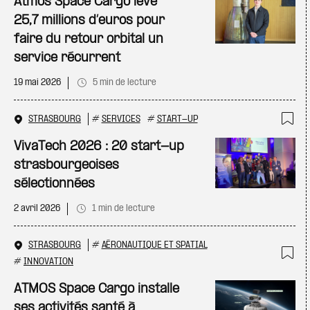
Atmos Space Cargo lève
25,7 millions d’euros pour
faire du retour orbital un
service récurrent
19 mai 2026
5 min de lecture
STRASBOURG
#
SERVICES
#
START-UP
Ajo
VivaTech 2026 : 20 start-up
strasbourgeoises
sélectionnées
2 avril 2026
1 min de lecture
STRASBOURG
#
AÉRONAUTIQUE ET SPATIAL
#
INNOVATION
Ajo
ATMOS Space Cargo installe
ses activités santé à