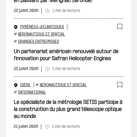
en passant par Mérignac (Gironde)
22 juillet 2026
1 min de lecture
PYRÉNÉES-ATLANTIQUES
Ajout
#
AÉRONAUTIQUE ET SPATIAL
#
GRANDES ENTREPRISES
Un partenariat américain renouvelé autour de
l'innovation pour Safran Helicopter Engines
22 juillet 2026
1 min de lecture
ISÈRE
#
AÉRONAUTIQUE ET SPATIAL
Ajout
#
INTERNATIONAL
Le spécialiste de la métrologie SETIS participe à
la construction du plus grand télescope optique
au monde
21 juillet 2026
1 min de lecture