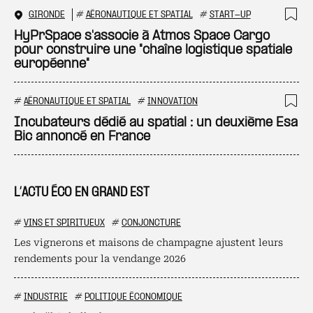
GIRONDE
#
AÉRONAUTIQUE ET SPATIAL
#
START-UP
Ajo
HyPrSpace s'associe à Atmos Space Cargo
pour construire une "chaîne logistique spatiale
européenne"
#
AÉRONAUTIQUE ET SPATIAL
#
INNOVATION
Ajo
Incubateurs dédié au spatial : un deuxième Esa
Bic annoncé en France
L’ACTU ÉCO EN GRAND EST
#
VINS ET SPIRITUEUX
#
CONJONCTURE
Les vignerons et maisons de champagne ajustent leurs
rendements pour la vendange 2026
#
INDUSTRIE
#
POLITIQUE ÉCONOMIQUE