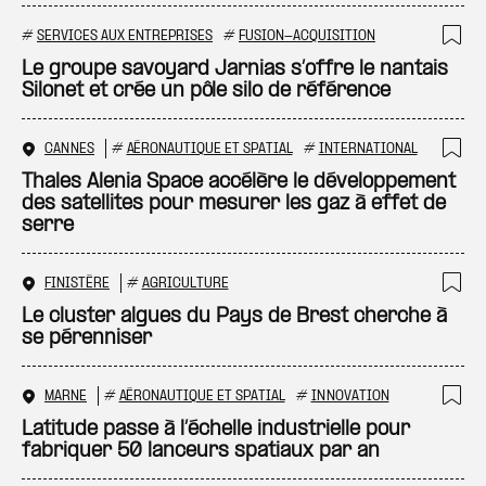
#
SERVICES AUX ENTREPRISES
#
FUSION-ACQUISITION
Ajo
Le groupe savoyard Jarnias s’offre le nantais
Silonet et crée un pôle silo de référence
CANNES
#
AÉRONAUTIQUE ET SPATIAL
#
INTERNATIONAL
Ajo
Thales Alenia Space accélère le développement
des satellites pour mesurer les gaz à effet de
serre
FINISTÈRE
#
AGRICULTURE
Ajo
Le cluster algues du Pays de Brest cherche à
se pérenniser
MARNE
#
AÉRONAUTIQUE ET SPATIAL
#
INNOVATION
Ajo
Latitude passe à l’échelle industrielle pour
fabriquer 50 lanceurs spatiaux par an