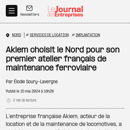
Aller au contenu principal
Newsletters
NORD
#
SERVICES DE LOCATION
#
IMPLANTATION
Akiem choisit le Nord pour son
premier atelier français de
maintenance ferroviaire
Par
Élodie Soury-Lavergne
Publié le
15 mai 2024 à 16h28
2 min de lecture
L’entreprise française Akiem, acteur de la
location et de la maintenance de locomotives, a