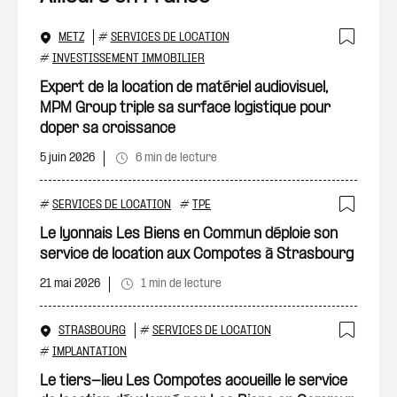
METZ
#
SERVICES DE LOCATION
Ajout
#
INVESTISSEMENT IMMOBILIER
Expert de la location de matériel audiovisuel,
MPM Group triple sa surface logistique pour
doper sa croissance
5 juin 2026
6 min de lecture
#
SERVICES DE LOCATION
#
TPE
Ajout
Le lyonnais Les Biens en Commun déploie son
service de location aux Compotes à Strasbourg
21 mai 2026
1 min de lecture
STRASBOURG
#
SERVICES DE LOCATION
Ajout
#
IMPLANTATION
Le tiers-lieu Les Compotes accueille le service