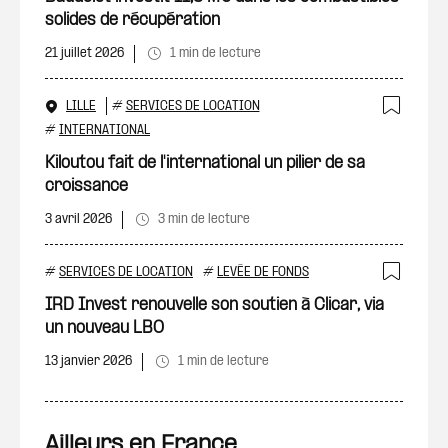
solides de récupération
21 juillet 2026
1 min de lecture
LILLE
#
SERVICES DE LOCATION
Ajout
#
INTERNATIONAL
Kiloutou fait de l'international un pilier de sa
croissance
3 avril 2026
3 min de lecture
#
SERVICES DE LOCATION
#
LEVÉE DE FONDS
Ajout
IRD Invest renouvelle son soutien à Clicar, via
un nouveau LBO
13 janvier 2026
1 min de lecture
Ailleurs en France