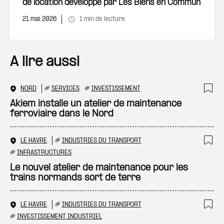
de location développé par Les Biens en Commun
21 mai 2026
1 min de lecture
A lire aussi
NORD
#
SERVICES
#
INVESTISSEMENT
Ajo
Akiem installe un atelier de maintenance
ferroviaire dans le Nord
LE HAVRE
#
INDUSTRIES DU TRANSPORT
Ajo
#
INFRASTRUCTURES
Le nouvel atelier de maintenance pour les
trains normands sort de terre
LE HAVRE
#
INDUSTRIES DU TRANSPORT
Ajo
#
INVESTISSEMENT INDUSTRIEL