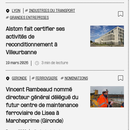
LYON
#
INDUSTRIES DU TRANSPORT
#
GRANDES ENTREPRISES
Ajo
Alstom fait certifier ses
activités de
reconditionnement à
Villeurbanne
19 mars 2026
3 min de lecture
GIRONDE
#
FERROVIAIRE
#
NOMINATIONS
Ajo
Vincent Rambeaud nommé
directeur général délégué du
futur centre de maintenance
ferroviaire de Lisea à
Marcheprime (Gironde)