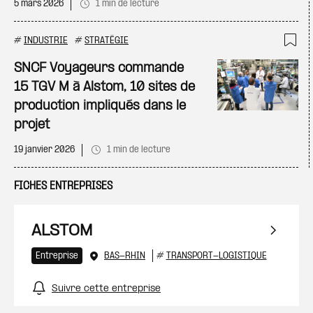
5 mars 2026
1 min de lecture
#
INDUSTRIE
#
STRATÉGIE
Ajo
SNCF Voyageurs commande
15 TGV M à Alstom, 10 sites de
production impliqués dans le
projet
19 janvier 2026
1 min de lecture
FICHES ENTREPRISES
ALSTOM
Entreprise
BAS-RHIN
#
TRANSPORT-LOGISTIQUE
Suivre cette entreprise