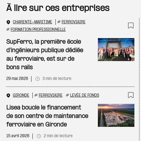
À lire sur ces entreprises
CHARENTE-MARITIME
#
FERROVIAIRE
#
FORMATION PROFESSIONNELLE
Ajo
SupFerro, la première école
d’ingénieurs publique dédiée
au ferroviaire, est sur de
bons rails
29 mai 2026
3 min de lecture
GIRONDE
#
FERROVIAIRE
#
LEVÉE DE FONDS
Ajo
Lisea boucle le financement
de son centre de maintenance
ferroviaire en Gironde
15 avril 2026
2 min de lecture