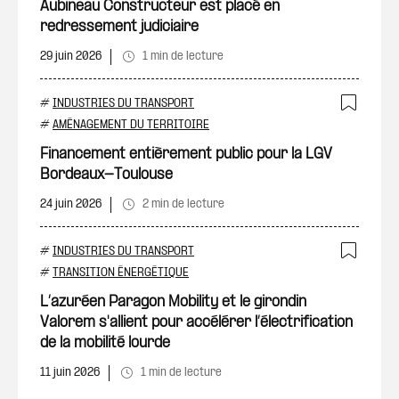
Aubineau Constructeur est placé en
redressement judiciaire
29 juin 2026
1 min de lecture
#
INDUSTRIES DU TRANSPORT
Ajout
#
AMÉNAGEMENT DU TERRITOIRE
Financement entièrement public pour la LGV
Bordeaux-Toulouse
24 juin 2026
2 min de lecture
#
INDUSTRIES DU TRANSPORT
Ajout
#
TRANSITION ÉNERGÉTIQUE
L’azuréen Paragon Mobility et le girondin
Valorem s'allient pour accélérer l’électrification
de la mobilité lourde
11 juin 2026
1 min de lecture