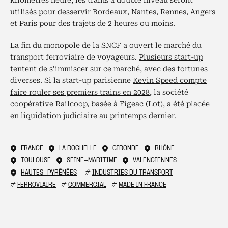
kilomètres heure, les trains à double niveau seront
utilisés pour desservir Bordeaux, Nantes, Rennes, Angers
et Paris pour des trajets de 2 heures ou moins.
La fin du monopole de la SNCF a ouvert le marché du
transport ferroviaire de voyageurs.
Plusieurs start-up
tentent de s’immiscer sur ce marché
, avec des fortunes
diverses. Si la start-up parisienne
Kevin Speed compte
faire rouler ses premiers trains en 2028
, la société
coopérative
Railcoop, basée à Figeac (Lot), a été placée
en liquidation judiciaire
au printemps dernier.
FRANCE
LA ROCHELLE
GIRONDE
RHÔNE
TOULOUSE
SEINE-MARITIME
VALENCIENNES
HAUTES-PYRÉNÉES
#
INDUSTRIES DU TRANSPORT
#
FERROVIAIRE
#
COMMERCIAL
#
MADE IN FRANCE