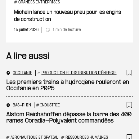
#
GRANDES ENTREPRISES
Michelin lance un nouveau pneu pour les engins
de construction
15 juillet 2026
1 min de lecture
A lire aussi
OCCITANIE
#
PRODUCTION ET DISTRIBUTION D'ÉNERGIE
Ajo
Les premiers trains à hydrogène rouleront en
Occitanie en 2025
BAS-RHIN
#
INDUSTRIE
Ajo
Alstom Reichshoffen dépasse la barre des 400
rames Coradia-Polyvalent commandées
#
AÉRONAUTIQUE ET SPATIAL
#
RESSOURCES HUMAINES