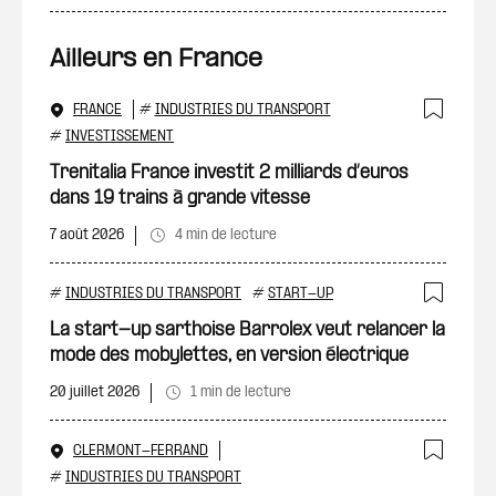
Ailleurs en France
FRANCE
#
INDUSTRIES DU TRANSPORT
Ajout
#
INVESTISSEMENT
Trenitalia France investit 2 milliards d’euros
dans 19 trains à grande vitesse
7 août 2026
4 min de lecture
#
INDUSTRIES DU TRANSPORT
#
START-UP
Ajout
La start-up sarthoise Barrolex veut relancer la
mode des mobylettes, en version électrique
20 juillet 2026
1 min de lecture
CLERMONT-FERRAND
Ajout
#
INDUSTRIES DU TRANSPORT