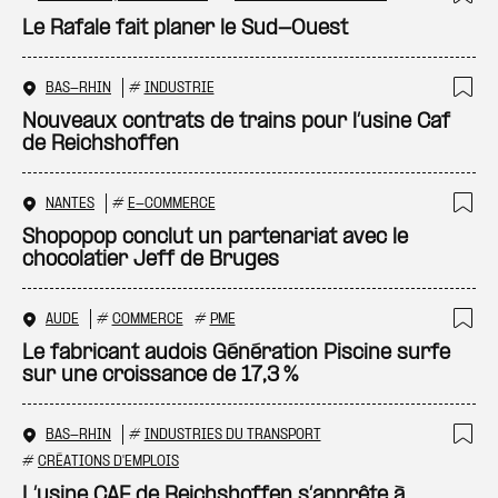
Ajo
Le Rafale fait planer le Sud-Ouest
BAS-RHIN
#
INDUSTRIE
Ajo
Nouveaux contrats de trains pour l’usine Caf
de Reichshoffen
NANTES
#
E-COMMERCE
Ajo
Shopopop conclut un partenariat avec le
chocolatier Jeff de Bruges
AUDE
#
COMMERCE
#
PME
Ajo
Le fabricant audois Génération Piscine surfe
sur une croissance de 17,3 %
BAS-RHIN
#
INDUSTRIES DU TRANSPORT
Ajo
#
CRÉATIONS D'EMPLOIS
L’usine CAF de Reichshoffen s’apprête à