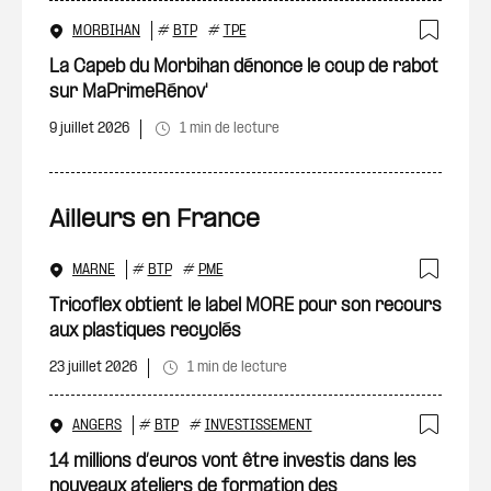
MORBIHAN
#
BTP
#
TPE
Ajout
La Capeb du Morbihan dénonce le coup de rabot
sur MaPrimeRénov'
9 juillet 2026
1 min de lecture
Ailleurs en France
MARNE
#
BTP
#
PME
Ajout
Tricoflex obtient le label MORE pour son recours
aux plastiques recyclés
23 juillet 2026
1 min de lecture
ANGERS
#
BTP
#
INVESTISSEMENT
Ajout
14 millions d’euros vont être investis dans les
nouveaux ateliers de formation des