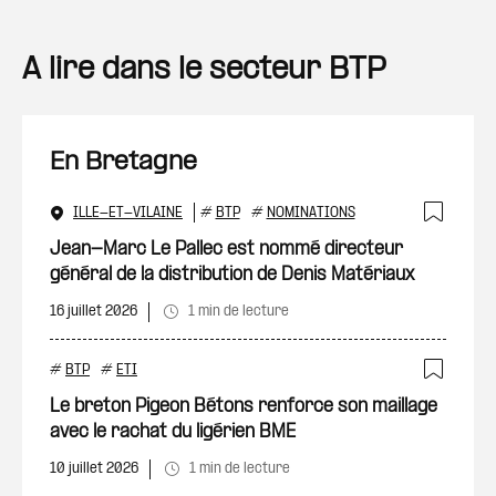
A lire dans le secteur BTP
En Bretagne
ILLE-ET-VILAINE
#
BTP
#
NOMINATIONS
Ajout
Jean-Marc Le Pallec est nommé directeur
général de la distribution de Denis Matériaux
16 juillet 2026
1 min de lecture
#
BTP
#
ETI
Ajout
Le breton Pigeon Bétons renforce son maillage
avec le rachat du ligérien BME
10 juillet 2026
1 min de lecture