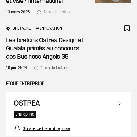
et viser l'international
13 mars 2025
1 min de lecture
BRETAGNE
#
INNOVATION
Ajo
Les bretons Ostrea Design et
Gualala primés au concours
des Business Angels 35
19 juin 2024
1 min de lecture
FICHE ENTREPRISE
OSTREA
Entreprise
Suivre cette entreprise