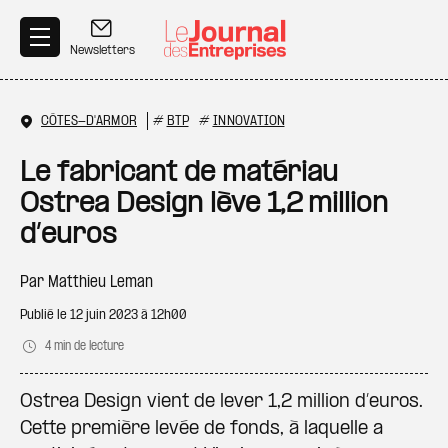
Aller au contenu principal
Newsletters
CÔTES-D'ARMOR
#
BTP
#
INNOVATION
Le fabricant de matériau
Ostrea Design lève 1,2 million
d’euros
Par
Matthieu Leman
Publié le
12 juin 2023 à 12h00
4 min de lecture
Ostrea Design vient de lever 1,2 million d’euros.
Cette première levée de fonds, à laquelle a