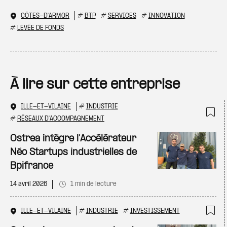
CÔTES-D'ARMOR
#
BTP
#
SERVICES
#
INNOVATION
#
LEVÉE DE FONDS
À lire sur cette entreprise
ILLE-ET-VILAINE
#
INDUSTRIE
#
RÉSEAUX D'ACCOMPAGNEMENT
Ajo
Ostrea intègre l’Accélérateur
Néo Startups industrielles de
Bpifrance
14 avril 2026
1 min de lecture
ILLE-ET-VILAINE
#
INDUSTRIE
#
INVESTISSEMENT
Ajo