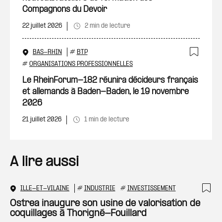
Compagnons du Devoir
22 juillet 2026
2 min de lecture
BAS-RHIN
#
BTP
Ajout
#
ORGANISATIONS PROFESSIONNELLES
Le RheinForum-182 réunira décideurs français
et allemands à Baden-Baden, le 19 novembre
2026
21 juillet 2026
1 min de lecture
A lire aussi
ILLE-ET-VILAINE
#
INDUSTRIE
#
INVESTISSEMENT
Ajo
Ostrea inaugure son usine de valorisation de
coquillages à Thorigné-Fouillard