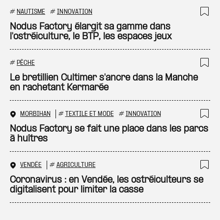
#
NAUTISME
#
INNOVATION
Ajo
Nodus Factory élargit sa gamme dans
l'ostréiculture, le BTP, les espaces jeux
#
PÊCHE
Ajo
Le bretillien Cultimer s'ancre dans la Manche
en rachetant Kermarée
MORBIHAN
#
TEXTILE ET MODE
#
INNOVATION
Ajo
Nodus Factory se fait une place dans les parcs
à huîtres
VENDÉE
#
AGRICULTURE
Ajo
Coronavirus : en Vendée, les ostréiculteurs se
digitalisent pour limiter la casse