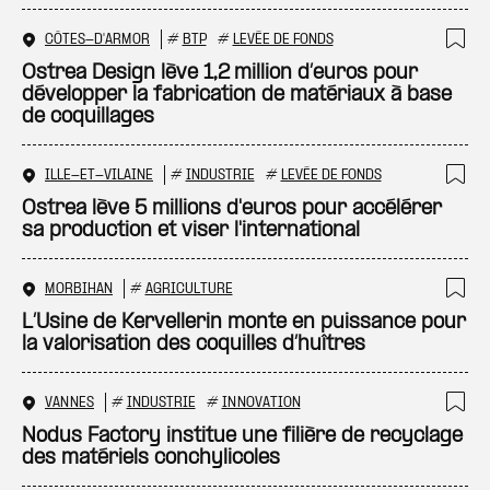
CÔTES-D'ARMOR
#
BTP
#
LEVÉE DE FONDS
Ajo
Ostrea Design lève 1,2 million d’euros pour
développer la fabrication de matériaux à base
de coquillages
ILLE-ET-VILAINE
#
INDUSTRIE
#
LEVÉE DE FONDS
Ajo
Ostrea lève 5 millions d'euros pour accélérer
sa production et viser l'international
MORBIHAN
#
AGRICULTURE
Ajo
L’Usine de Kervellerin monte en puissance pour
la valorisation des coquilles d’huîtres
VANNES
#
INDUSTRIE
#
INNOVATION
Ajo
Nodus Factory institue une filière de recyclage
des matériels conchylicoles