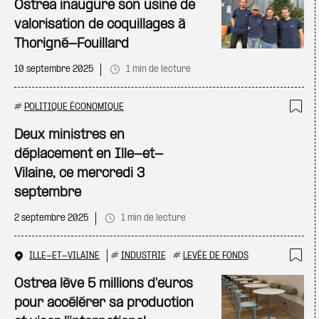
Ostrea inaugure son usine de
valorisation de coquillages à
Thorigné-Fouillard
10 septembre 2025
1 min de lecture
#
POLITIQUE ÉCONOMIQUE
Ajo
Deux ministres en
déplacement en Ille-et-
Vilaine, ce mercredi 3
septembre
2 septembre 2025
1 min de lecture
ILLE-ET-VILAINE
#
INDUSTRIE
#
LEVÉE DE FONDS
Ajo
Ostrea lève 5 millions d'euros
pour accélérer sa production