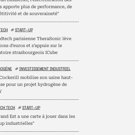
s apporte plus de performance, de
titivité et de souveraineté"
TECH
#
START-UP
dtech parisienne TheraSonic lève
ions d’euros et s’appuie sur le
atoire strasbourgeois ICube
ROGÈNE
#
INVESTISSEMENT INDUSTRIEL
Cockerill mobilise son usine haut-
ise pour un projet hydrogène de
W
NCH TECH
#
START-UP
and Est a une carte à jouer dans les
up industrielles"