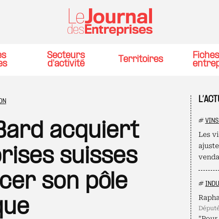
es
Secteurs
Fiche
Territoires
es
d'activité
entre
L’ACT
ON
#
VINS
Bard acquiert
Les v
ajust
rises suisses
venda
cer son pôle
#
INDU
Rapha
que
déput
"Pour 