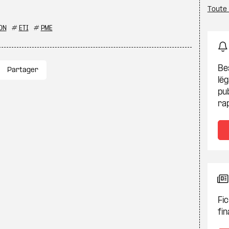
Toute 
ON
#
ETI
#
PME
Be
Partager
lég
pub
ra
Fic
fin