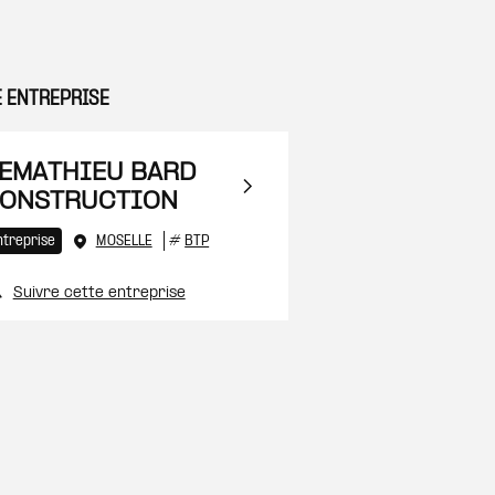
E ENTREPRISE
 à ma sélection
EMATHIEU BARD
ONSTRUCTION
ntreprise
MOSELLE
#
BTP
Suivre cette entreprise
 à ma sélection