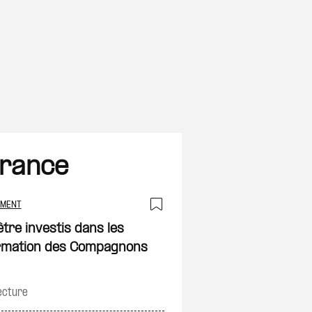
France
EMENT
on
Ajouter à ma sélec
être investis dans les
ormation des Compagnons
ecture