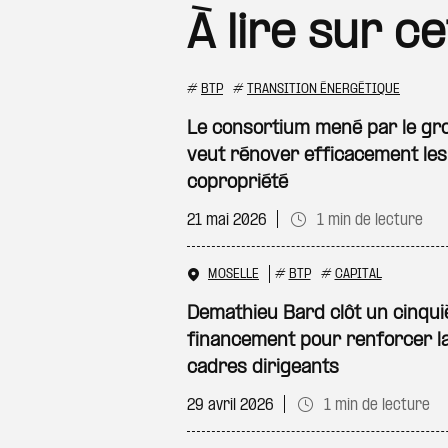
À lire sur c
#
BTP
#
TRANSITION ÉNERGÉTIQUE
Le consortium mené par le g
veut rénover efficacement le
copropriété
21 mai 2026
1 min de lecture
MOSELLE
#
BTP
#
CAPITAL
Demathieu Bard clôt un cinqui
financement pour renforcer la
cadres dirigeants
29 avril 2026
1 min de lecture