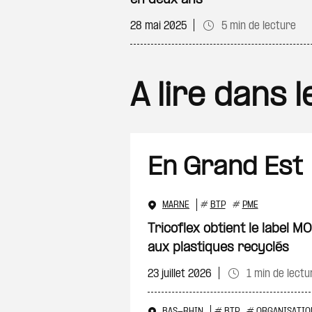
en deux ans
28 mai 2025
5 min de lecture
A lire dans 
En Grand Est
MARNE
#
BTP
#
PME
Tricoflex obtient le label 
aux plastiques recyclés
23 juillet 2026
1 min de lectu
BAS-RHIN
#
BTP
#
ORGANISATIO