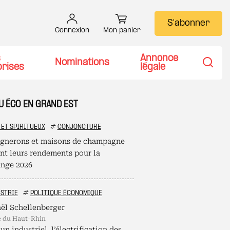
S'abonner
Connexion
Mon panier
s
Annonce
Nominations
prises
légale
Recher
U ÉCO EN GRAND EST
 ET SPIRITUEUX
#
CONJONCTURE
ignerons et maisons de champagne
ent leurs rendements pour la
nge 2026
STRIE
#
POLITIQUE ÉCONOMIQUE
ël Schellenberger
é du Haut-Rhin
un industriel, l’électrification des