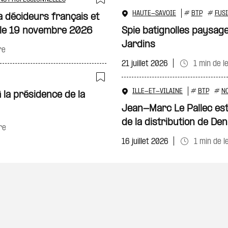
Ajouter à ma sélecti
HAUTE-SAVOIE
#
BTP
#
FUS
 décideurs français et
 le 19 novembre 2026
Spie batignolles paysag
Jardins
re
21 juillet 2026
1 min de l
Ajouter à ma sélecti
ILLE-ET-VILAINE
#
BTP
#
N
 la présidence de la
Jean-Marc Le Pallec es
de la distribution de De
re
16 juillet 2026
1 min de l