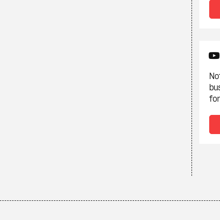
Not
bu
fon