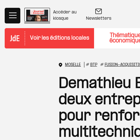
Aller au contenu principal
Accéder au
Newsletters
kiosque
Thématiqu
Voir les éditions locales
économiqu
MOSELLE
#
BTP
#
FUSION-ACQUISITI
Demathieu 
deux entrep
pour renfor
multitechni