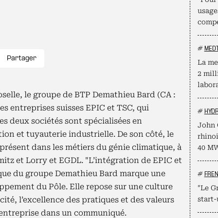
usage
compé
#
MED
Partager
La me
2 mill
labor
selle, le groupe de BTP Demathieu Bard (CA :
les entreprises suisses EPIC et TSC, qui
#
HYD
es deux sociétés sont spécialisées en
John 
ion et tuyauterie industrielle. De son côté, le
rhino
résent dans les métiers du génie climatique, à
40 M
mitz et Lorry et EGDL. "L’intégration de EPIC et
ique du groupe Demathieu Bard marque une
#
FRE
ppement du Pôle. Elle repose sur une culture
"Le Gr
cité, l’excellence des pratiques et des valeurs
start-
’entreprise dans un communiqué.