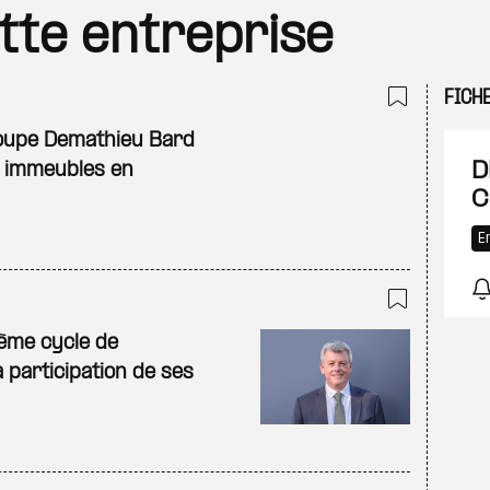
ette entreprise
FICH
Ajouter
roupe Demathieu Bard
D
s immeubles en
C
E
Ajouter
ème cycle de
 participation de ses