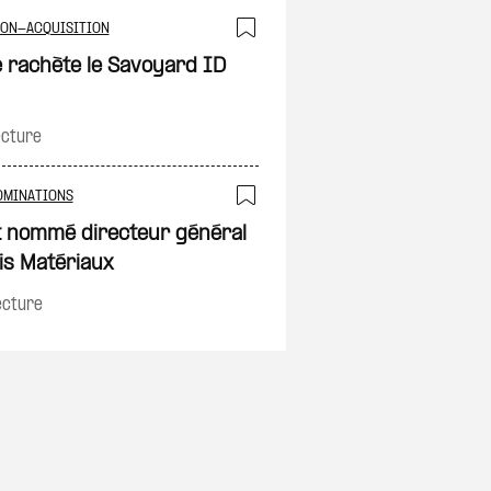
on
ION-ACQUISITION
Ajouter à ma sélec
e rachète le Savoyard ID
ecture
on
OMINATIONS
Ajouter à ma sélec
t nommé directeur général
nis Matériaux
ecture