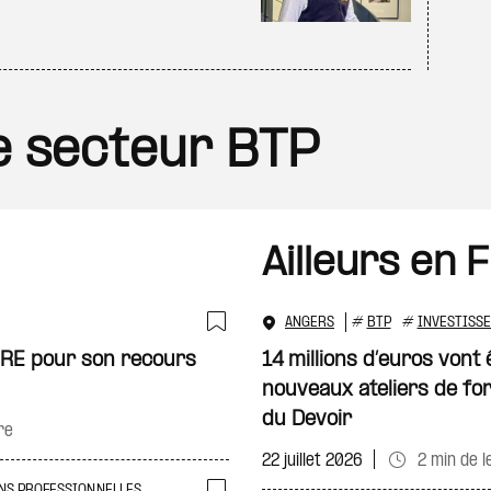
le secteur BTP
Ailleurs en 
ANGERS
#
BTP
#
INVESTISS
Ajouter à ma sélecti
MORE pour son recours
14 millions d’euros vont 
nouveaux ateliers de f
du Devoir
re
22 juillet 2026
2 min de l
NS PROFESSIONNELLES