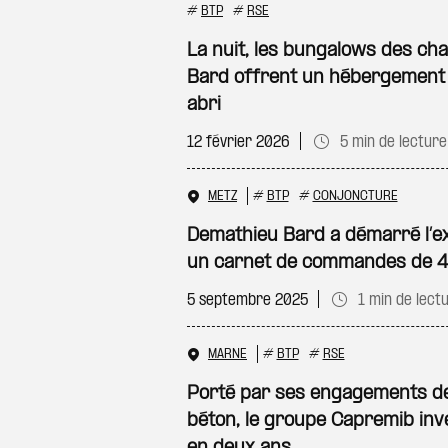
#
BTP
#
RSE
La nuit, les bungalows des ch
Bard offrent un hébergement
abri
12 février 2026
5 min de lecture
METZ
#
BTP
#
CONJONCTURE
Demathieu Bard a démarré l’e
un carnet de commandes de 4,7
5 septembre 2025
1 min de lect
MARNE
#
BTP
#
RSE
Porté par ses engagements d
béton, le groupe Capremib inve