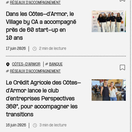
#
RÉSEAUX D'ACCOMPAGNEMENT
Ajo
Dans les Côtes-d’Armor, le
Village by CA a accompagné
près de 60 start-up en
10 ans
17 juin 2026
2 min de lecture
CÔTES-D'ARMOR
#
BANQUE
#
RÉSEAUX D'ACCOMPAGNEMENT
Ajo
Le Crédit Agricole des Côtes-
d’Armor lance le club
d’entreprises Perspectives
360°, pour accompagner les
transitions
16 juin 2026
3 min de lecture