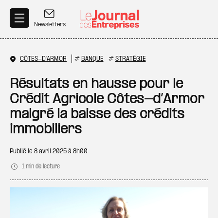
Aller au contenu principal
Newsletters
CÔTES-D'ARMOR
#
BANQUE
#
STRATÉGIE
Résultats en hausse pour le
Crédit Agricole Côtes-d’Armor
malgré la baisse des crédits
immobiliers
Publié le
8 avril 2025 à 8h00
1 min de lecture