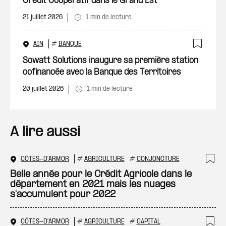
Crédit Coopératif dans le Grand Est
21 juillet 2026
1 min de lecture
AIN
#
BANQUE
Ajout
Sowatt Solutions inaugure sa première station
cofinancée avec la Banque des Territoires
20 juillet 2026
1 min de lecture
A lire aussi
CÔTES-D'ARMOR
#
AGRICULTURE
#
CONJONCTURE
Ajo
Belle année pour le Crédit Agricole dans le
département en 2021 mais les nuages
s'accumulent pour 2022
CÔTES-D'ARMOR
#
AGRICULTURE
#
CAPITAL