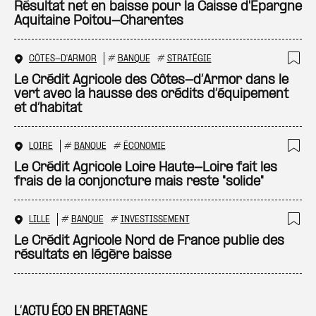
Ajo
Résultat net en baisse pour la Caisse d'Épargne
Aquitaine Poitou-Charentes
CÔTES-D'ARMOR
#
BANQUE
#
STRATÉGIE
Ajo
Le Crédit Agricole des Côtes-d’Armor dans le
vert avec la hausse des crédits d’équipement
et d’habitat
LOIRE
#
BANQUE
#
ÉCONOMIE
Ajo
Le Crédit Agricole Loire Haute-Loire fait les
frais de la conjoncture mais reste "solide"
LILLE
#
BANQUE
#
INVESTISSEMENT
Ajo
Le Crédit Agricole Nord de France publie des
résultats en légère baisse
L’ACTU ÉCO EN BRETAGNE