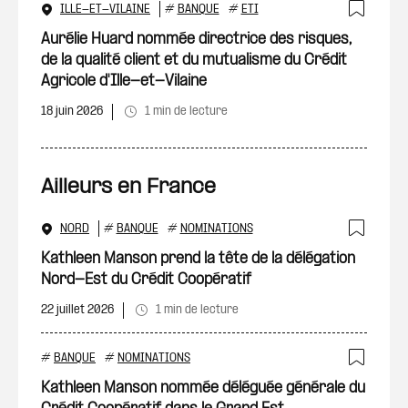
ILLE-ET-VILAINE
#
BANQUE
#
ETI
Ajout
Aurélie Huard nommée directrice des risques,
de la qualité client et du mutualisme du Crédit
Agricole d'Ille-et-Vilaine
18 juin 2026
1 min de lecture
Ailleurs en France
NORD
#
BANQUE
#
NOMINATIONS
Ajout
Kathleen Manson prend la tête de la délégation
Nord-Est du Crédit Coopératif
22 juillet 2026
1 min de lecture
#
BANQUE
#
NOMINATIONS
Ajout
Kathleen Manson nommée déléguée générale du