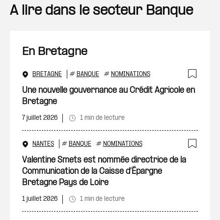
A lire dans le secteur Banque
En Bretagne
BRETAGNE
#
BANQUE
#
NOMINATIONS
Ajout
Une nouvelle gouvernance au Crédit Agricole en
Bretagne
7 juillet 2026
1 min de lecture
NANTES
#
BANQUE
#
NOMINATIONS
Ajout
Valentine Smets est nommée directrice de la
Communication de la Caisse d’Épargne
Bretagne Pays de Loire
1 juillet 2026
1 min de lecture