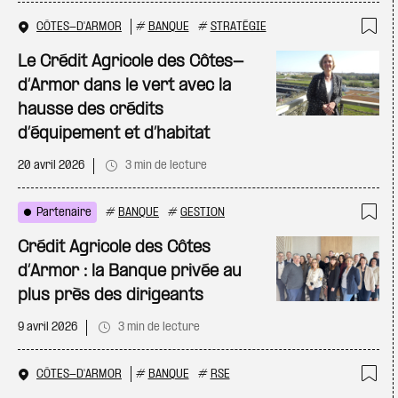
CÔTES-D'ARMOR
#
BANQUE
#
STRATÉGIE
Ajo
Le Crédit Agricole des Côtes-
d’Armor dans le vert avec la
hausse des crédits
d’équipement et d’habitat
20 avril 2026
3 min de lecture
Partenaire
#
BANQUE
#
GESTION
Ajo
Crédit Agricole des Côtes
d’Armor : la Banque privée au
plus près des dirigeants
9 avril 2026
3 min de lecture
CÔTES-D'ARMOR
#
BANQUE
#
RSE