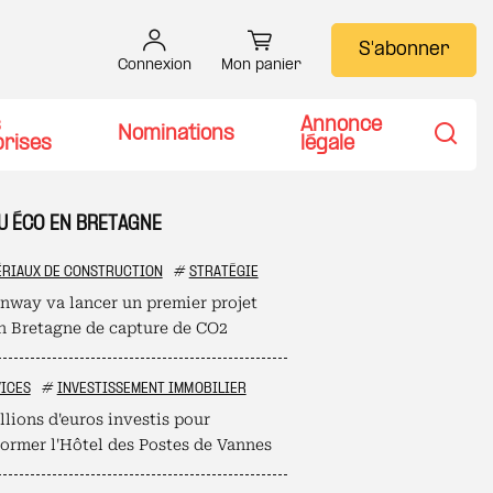
S'abonner
Connexion
Mon panier
s
Annonce
Nominations
prises
légale
Recher
TU ÉCO EN BRETAGNE
RIAUX DE CONSTRUCTION
#
STRATÉGIE
nway va lancer un premier projet
en Bretagne de capture de CO2
ICES
#
INVESTISSEMENT IMMOBILIER
llions d'euros investis pour
former l'Hôtel des Postes de Vannes