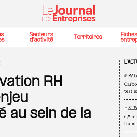
es
Secteurs
Fiche
Territoires
es
d'activité
entre
L’AC
I
#
MATÉ
ovation RH
Carbo
test 
enjeu
#
SERV
é au sein de la
6,5 mi
trans