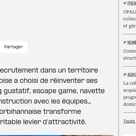
#
FRE
OPALi
collec
et gér
#
NUM
Partager
Comme
struct
recrutement dans un territoire
#
AGR
oise a choisi de réinventer ses
La crê
g gustatif, escape game, navette
acqui
progr
nstruction avec les équipes…
domic
morbihannaise transforme
ritable levier d’attractivité.
Toute 