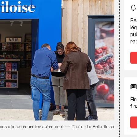
Be
lég
pub
ra
Fic
fin
mes afin de recruter autrement — Photo : La Belle Iloise