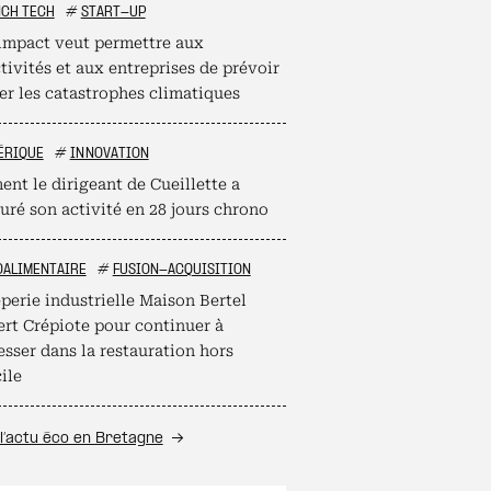
NCH TECH
#
START-UP
mpact veut permettre aux
tivités et aux entreprises de prévoir
er les catastrophes climatiques
ÉRIQUE
#
INNOVATION
nt le dirigeant de Cueillette a
uré son activité en 28 jours chrono
OALIMENTAIRE
#
FUSION-ACQUISITION
perie industrielle Maison Bertel
ert Crépiote pour continuer à
esser dans la restauration hors
ile
l’actu éco en Bretagne