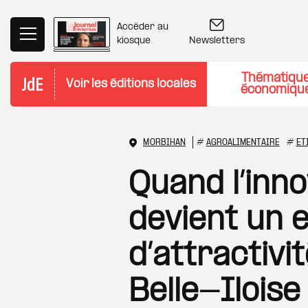
Aller au contenu principal
Accéder au
Newsletters
kiosque
Thématiqu
Voir les éditions locales
économiqu
MORBIHAN
#
AGROALIMENTAIRE
#
ET
Quand l’inn
devient un 
d’attractivit
Belle-Iloise