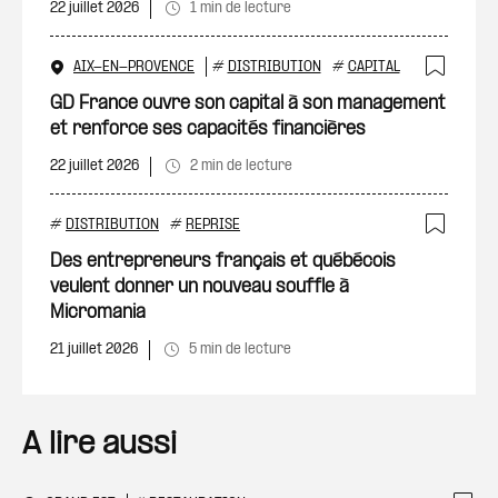
22 juillet 2026
1 min de lecture
AIX-EN-PROVENCE
#
DISTRIBUTION
#
CAPITAL
Ajout
GD France ouvre son capital à son management
et renforce ses capacités financières
22 juillet 2026
2 min de lecture
#
DISTRIBUTION
#
REPRISE
Ajout
Des entrepreneurs français et québécois
veulent donner un nouveau souffle à
Micromania
21 juillet 2026
5 min de lecture
A lire aussi