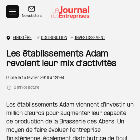
Aller au contenu principal
Newsletters
FINISTÈRE
#
DISTRIBUTION
#
INVESTISSEMENT
Les établissements Adam
revoient leur mix d’activités
Publié le
15 février 2019 à 12h04
3 min de lecture
Les établissements Adam viennent d'investir un
million d'euros pour augmenter leur capacité
de production de la Brasserie des Abers. Un
moyen de faire évoluer l'entreprise
finistérienne, également distributrice de fioul