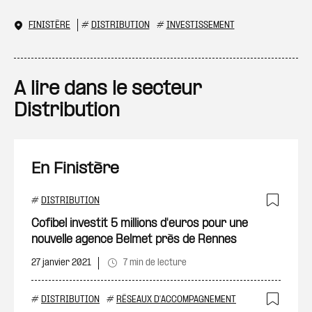
FINISTÈRE
#
DISTRIBUTION
#
INVESTISSEMENT
A lire dans le secteur
Distribution
En Finistère
#
DISTRIBUTION
Ajout
Cofibel investit 5 millions d'euros pour une
nouvelle agence Belmet près de Rennes
27 janvier 2021
7 min de lecture
#
DISTRIBUTION
#
RÉSEAUX D'ACCOMPAGNEMENT