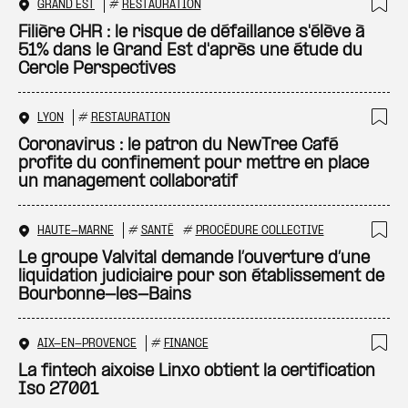
GRAND EST
#
RESTAURATION
Ajo
Filière CHR : le risque de défaillance s'élève à
51% dans le Grand Est d'après une étude du
Cercle Perspectives
LYON
#
RESTAURATION
Ajo
Coronavirus : le patron du NewTree Café
profite du confinement pour mettre en place
un management collaboratif
HAUTE-MARNE
#
SANTÉ
#
PROCÉDURE COLLECTIVE
Ajo
Le groupe Valvital demande l’ouverture d’une
liquidation judiciaire pour son établissement de
Bourbonne-les-Bains
AIX-EN-PROVENCE
#
FINANCE
Ajo
La fintech aixoise Linxo obtient la certification
Iso 27001