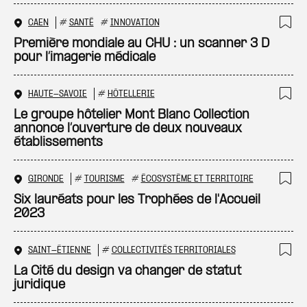
CAEN
#
SANTÉ
#
INNOVATION
Ajo
Première mondiale au CHU : un scanner 3 D
pour l’imagerie médicale
HAUTE-SAVOIE
#
HÔTELLERIE
Ajo
Le groupe hôtelier Mont Blanc Collection
annonce l’ouverture de deux nouveaux
établissements
GIRONDE
#
TOURISME
#
ÉCOSYSTÈME ET TERRITOIRE
Ajo
Six lauréats pour les Trophées de l'Accueil
2023
SAINT-ÉTIENNE
#
COLLECTIVITÉS TERRITORIALES
Ajo
La Cité du design va changer de statut
juridique