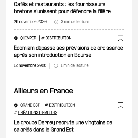
Ajout
Cafés et restaurants : les fournisseurs
bretons s'unissent pour défendre la filière
26 novembre 2020
3 min de lecture
QUIMPER
#
DISTRIBUTION
Ajout
Écomiam dépasse ses prévisions de croissance
après son introduction en Bourse
12 novembre 2020
1 min de lecture
Ailleurs en France
GRAND EST
#
DISTRIBUTION
Ajout
#
CRÉATIONS D'EMPLOIS
Le groupe Derrey recrute une vingtaine de
salariés dans le Grand Est