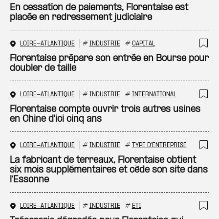
En cessation de paiements, Florentaise est
placée en redressement judiciaire
LOIRE-ATLANTIQUE
#
INDUSTRIE
#
CAPITAL
Ajo
Florentaise prépare son entrée en Bourse pour
doubler de taille
LOIRE-ATLANTIQUE
#
INDUSTRIE
#
INTERNATIONAL
Ajo
Florentaise compte ouvrir trois autres usines
en Chine d'ici cinq ans
LOIRE-ATLANTIQUE
#
INDUSTRIE
#
TYPE D'ENTREPRISE
Ajo
La fabricant de terreaux, Florentaise obtient
six mois supplémentaires et cède son site dans
l’Essonne
LOIRE-ATLANTIQUE
#
INDUSTRIE
#
ETI