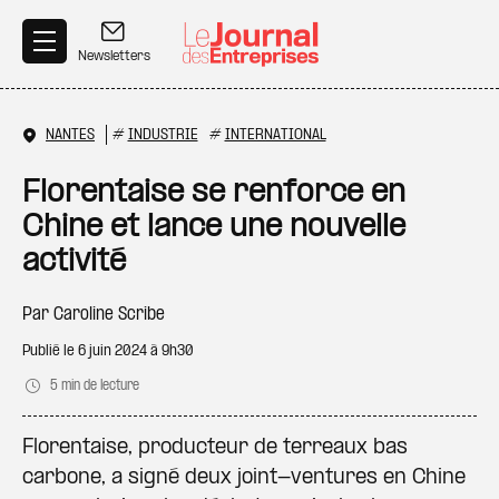
Aller au contenu principal
Newsletters
NANTES
#
INDUSTRIE
#
INTERNATIONAL
Florentaise se renforce en
Chine et lance une nouvelle
activité
Par
Caroline Scribe
Publié le
6 juin 2024 à 9h30
5 min de lecture
Florentaise, producteur de terreaux bas
carbone, a signé deux joint-ventures en Chine