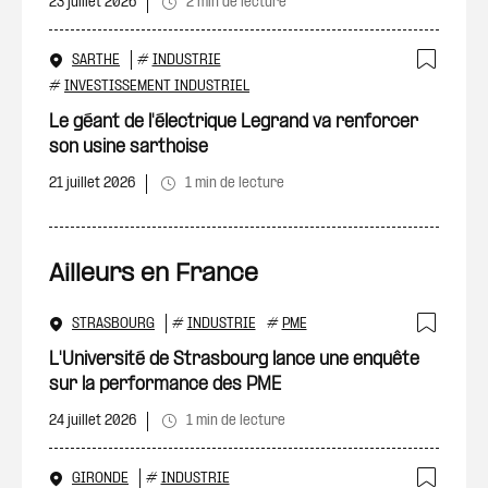
23 juillet 2026
2 min de lecture
SARTHE
#
INDUSTRIE
Ajout
#
INVESTISSEMENT INDUSTRIEL
Le géant de l'électrique Legrand va renforcer
son usine sarthoise
21 juillet 2026
1 min de lecture
Ailleurs en France
STRASBOURG
#
INDUSTRIE
#
PME
Ajout
L'Université de Strasbourg lance une enquête
sur la performance des PME
24 juillet 2026
1 min de lecture
GIRONDE
#
INDUSTRIE