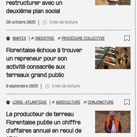
restructurer avec un
deuxième plan social
20 octobre 2025
3 min de lecture
NANTES
#
INDUSTRIE
#
PROCÉDURE COLLECTIVE
Ajo
Florentaise échoue à trouver
un repreneur pour son
activité consacrée aux
terreaux grand public
8 septembre 2025
3 min de lecture
LOIRE-ATLANTIQUE
#
AGRICULTURE
#
CONJONCTURE
Ajo
Le producteur de terreau
Florentaise publie un chiffre
d’affaires annuel en recul de