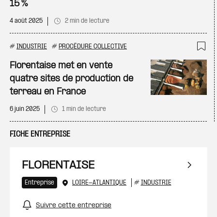
15 %
4 août 2025
2 min de lecture
#
INDUSTRIE
#
PROCÉDURE COLLECTIVE
Ajo
Florentaise met en vente
quatre sites de production de
terreau en France
6 juin 2025
1 min de lecture
FICHE ENTREPRISE
FLORENTAISE
Entreprise
LOIRE-ATLANTIQUE
#
INDUSTRIE
Suivre cette entreprise