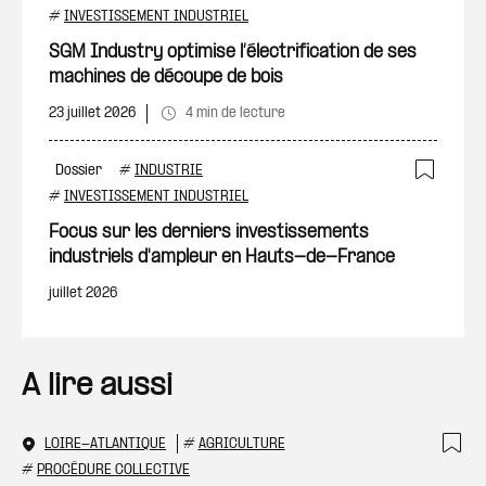
Ajout
#
INVESTISSEMENT INDUSTRIEL
SGM Industry optimise l’électrification de ses
machines de découpe de bois
23 juillet 2026
4 min de lecture
Dossier
#
INDUSTRIE
Ajout
#
INVESTISSEMENT INDUSTRIEL
Focus sur les derniers investissements
industriels d'ampleur en Hauts-de-France
juillet 2026
A lire aussi
LOIRE-ATLANTIQUE
#
AGRICULTURE
Ajo
#
PROCÉDURE COLLECTIVE