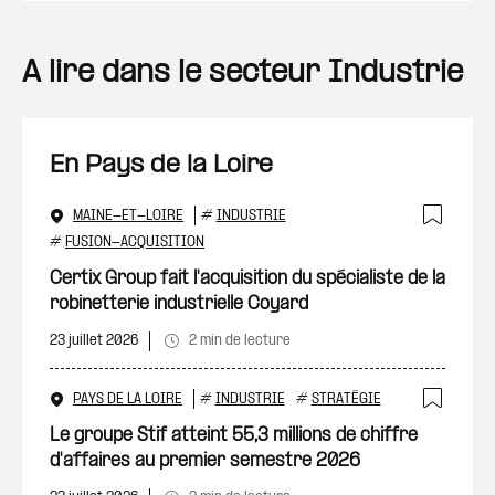
A lire dans le secteur Industrie
En Pays de la Loire
MAINE-ET-LOIRE
#
INDUSTRIE
Ajout
#
FUSION-ACQUISITION
Certix Group fait l'acquisition du spécialiste de la
robinetterie industrielle Coyard
23 juillet 2026
2 min de lecture
PAYS DE LA LOIRE
#
INDUSTRIE
#
STRATÉGIE
Ajout
Le groupe Stif atteint 55,3 millions de chiffre
d'affaires au premier semestre 2026