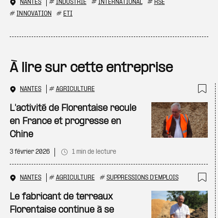
NANTES
#
INDUSTRIE
#
INTERNATIONAL
#
RSE
#
INNOVATION
#
ETI
À lire sur cette entreprise
NANTES
#
AGRICULTURE
Ajo
L'activité de Florentaise recule
en France et progresse en
Chine
3 février 2026
1 min de lecture
NANTES
#
AGRICULTURE
#
SUPPRESSIONS D'EMPLOIS
Ajo
Le fabricant de terreaux
Florentaise continue à se