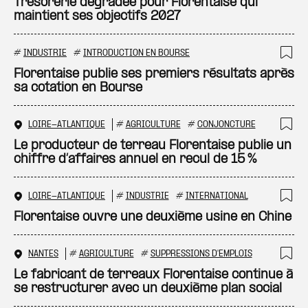
Ajo
Trésorerie dégradée pour Florentaise qui
maintient ses objectifs 2027
#
INDUSTRIE
#
INTRODUCTION EN BOURSE
Ajo
Florentaise publie ses premiers résultats après
sa cotation en Bourse
LOIRE-ATLANTIQUE
#
AGRICULTURE
#
CONJONCTURE
Ajo
Le producteur de terreau Florentaise publie un
chiffre d’affaires annuel en recul de 15 %
LOIRE-ATLANTIQUE
#
INDUSTRIE
#
INTERNATIONAL
Ajo
Florentaise ouvre une deuxième usine en Chine
NANTES
#
AGRICULTURE
#
SUPPRESSIONS D'EMPLOIS
Ajo
Le fabricant de terreaux Florentaise continue à
se restructurer avec un deuxième plan social