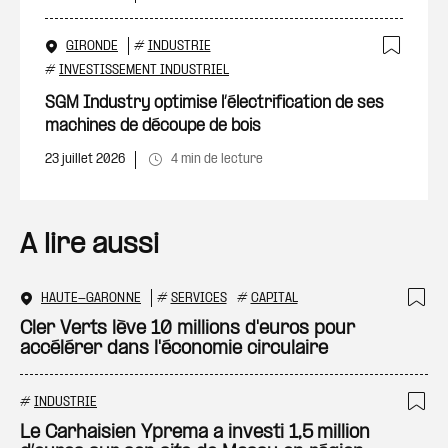
GIRONDE
#
INDUSTRIE
Ajout
#
INVESTISSEMENT INDUSTRIEL
SGM Industry optimise l’électrification de ses
machines de découpe de bois
23 juillet 2026
4 min de lecture
A lire aussi
HAUTE-GARONNE
#
SERVICES
#
CAPITAL
Ajo
Cler Verts lève 10 millions d'euros pour
accélérer dans l'économie circulaire
#
INDUSTRIE
Ajo
Le Carhaisien Yprema a investi 1,5 million