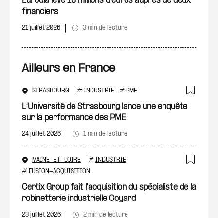
Eurodia lève 18 millions d’euros auprès de deux
financiers
21 juillet 2026
3 min de lecture
Ailleurs en France
STRASBOURG
#
INDUSTRIE
#
PME
Ajout
L'Université de Strasbourg lance une enquête
sur la performance des PME
24 juillet 2026
1 min de lecture
MAINE-ET-LOIRE
#
INDUSTRIE
Ajout
#
FUSION-ACQUISITION
Certix Group fait l'acquisition du spécialiste de la
robinetterie industrielle Coyard
23 juillet 2026
2 min de lecture