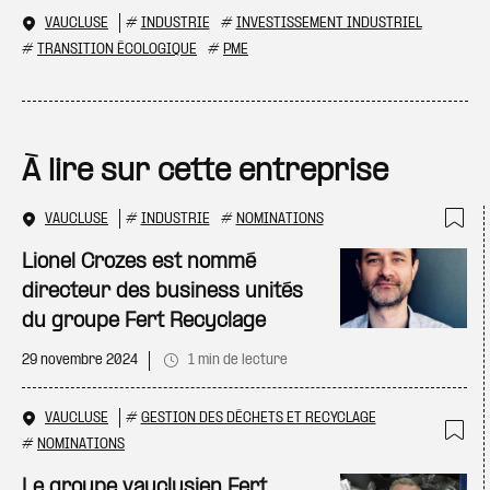
VAUCLUSE
#
INDUSTRIE
#
INVESTISSEMENT INDUSTRIEL
#
TRANSITION ÉCOLOGIQUE
#
PME
À lire sur cette entreprise
VAUCLUSE
#
INDUSTRIE
#
NOMINATIONS
Ajo
Lionel Crozes est nommé
directeur des business unités
du groupe Fert Recyclage
29 novembre 2024
1 min de lecture
VAUCLUSE
#
GESTION DES DÉCHETS ET RECYCLAGE
#
NOMINATIONS
Ajo
Le groupe vauclusien Fert