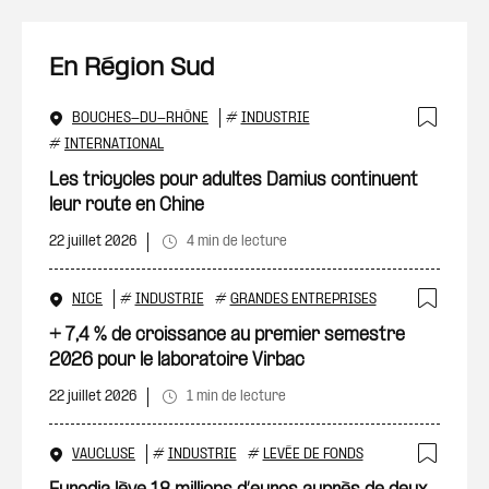
En Région Sud
BOUCHES-DU-RHÔNE
#
INDUSTRIE
Ajout
#
INTERNATIONAL
Les tricycles pour adultes Damius continuent
leur route en Chine
22 juillet 2026
4 min de lecture
NICE
#
INDUSTRIE
#
GRANDES ENTREPRISES
Ajout
+ 7,4 % de croissance au premier semestre
2026 pour le laboratoire Virbac
22 juillet 2026
1 min de lecture
VAUCLUSE
#
INDUSTRIE
#
LEVÉE DE FONDS
Ajout