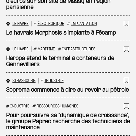
d’euros sur son site de Massy en région
parisienne
LE HAVRE
#
ÉLECTRONIQUE
#
IMPLANTATION
Ajo
Le havrais Morphosis s'implante à Fécamp
LE HAVRE
#
MARITIME
#
INFRASTRUCTURES
Ajo
Haropa étend le terminal à conteneurs de
Gennevilliers
STRASBOURG
#
INDUSTRIE
Ajo
Soprema commence à dire au revoir au pétrole
#
INDUSTRIE
#
RESSOURCES HUMAINES
Ajo
Pour poursuivre sa "dynamique de croissance",
le groupe Paprec recherche des techniciens de
maintenance