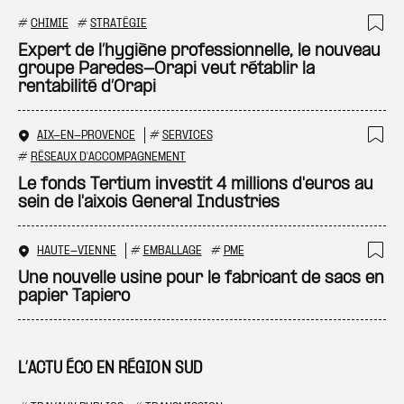
#
CHIMIE
#
STRATÉGIE
Ajo
Expert de l’hygiène professionnelle, le nouveau
groupe Paredes-Orapi veut rétablir la
rentabilité d’Orapi
AIX-EN-PROVENCE
#
SERVICES
Ajo
#
RÉSEAUX D'ACCOMPAGNEMENT
Le fonds Tertium investit 4 millions d'euros au
sein de l'aixois General Industries
HAUTE-VIENNE
#
EMBALLAGE
#
PME
Ajo
Une nouvelle usine pour le fabricant de sacs en
papier Tapiero
L’ACTU ÉCO EN RÉGION SUD