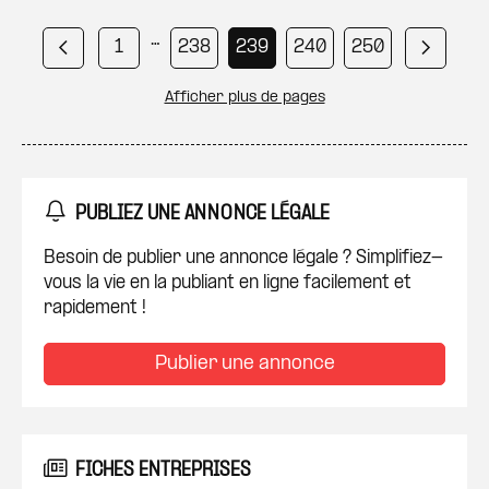
Pagination
…
Page courante
Page
Page
Page
Page
1
238
239
240
250
Page précédente
Page s
Page
Afficher plus de pages
253
PUBLIEZ UNE ANNONCE LÉGALE
Besoin de publier une annonce légale ? Simplifiez-
vous la vie en la publiant en ligne facilement et
rapidement !
Publier une annonce
FICHES ENTREPRISES