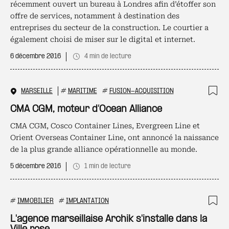
récemment ouvert un bureau à Londres afin d’étoffer son
offre de services, notamment à destination des
entreprises du secteur de la construction. Le courtier a
également choisi de miser sur le digital et internet.
6 décembre 2016
4 min de lecture
MARSEILLE
#
MARITIME
#
FUSION-ACQUISITION
Ajo
CMA CGM, moteur d’Ocean Alliance
CMA CGM, Cosco Container Lines, Evergreen Line et
Orient Overseas Container Line, ont annoncé la naissance
de la plus grande alliance opérationnelle au monde.
5 décembre 2016
1 min de lecture
#
IMMOBILIER
#
IMPLANTATION
Ajo
L'agence marseillaise Archik s'installe dans la