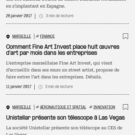
en s'implantant en Espagne.
26 janvier 2017
3 min de lecture
MARSEILLE
#
FINANCE
Ajo
Comment Fine Art Invest place huit œuvres
d’art par mois dans les entreprises
L’entreprise marseillaise Fine Art Invest, qui vient
d’accueillir dans ses murs un street artist, propose de
faire entrer l’art dans les entreprises. Détails.
11 janvier 2017
3 min de lecture
MARSEILLE
#
AÉRONAUTIQUE ET SPATIAL
#
INNOVATION
Ajo
Unistellar présente son télescope à Las Vegas
La société Unistellar présente son téléscope au CES de
Las Vegas.