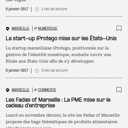
6 janvier 2017
1 min de lecture
MARSEILLE
#
NUMÉRIQUE
Ajo
La start-up iProtego mise sur les États-Unis
La startup marseillaise iProtego, positionnée sur la
gestion de l'identité numérique, souhaite ouvrir une
filiale aux États-Unis afin de s'y développer.
6 janvier 2017
3 min de lecture
MARSEILLE
#
COMMERCE
Ajo
Les Fadas of Marseille : La PME mise sur le
cadeau d'entreprise
Lancé en novembre dernier, le site les Fadas of Marseille
propose des bags thématiques de produits alimentaires