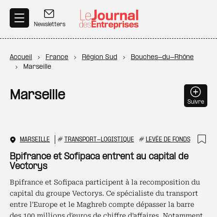
Aller au contenu principal
Newsletters
Fil d'Ariane
Accueil
France
Région Sud
Bouches-du-Rhône
Marseille
Marseille
Suivre
MARSEILLE
#
TRANSPORT-LOGISTIQUE
#
LEVÉE DE FONDS
Ajo
Bpifrance et Sofipaca entrent au capital de
Vectorys
Bpifrance et Sofipaca participent à la recomposition du
capital du groupe Vectorys. Ce spécialiste du transport
entre l'Europe et le Maghreb compte dépasser la barre
des 100 millions d'euros de chiffre d'affaires. Notamment