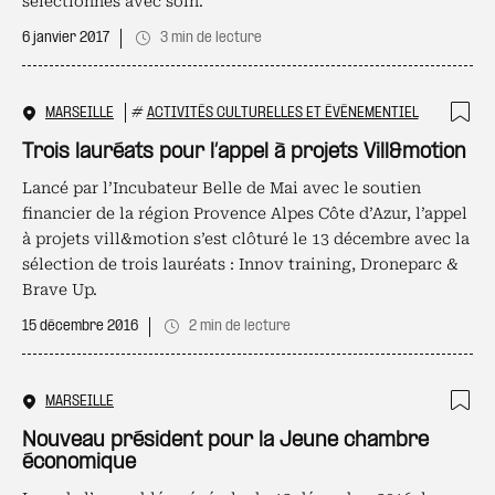
sélectionnés avec soin.
6 janvier 2017
3 min de lecture
MARSEILLE
#
ACTIVITÉS CULTURELLES ET ÉVÉNEMENTIEL
Ajo
Trois lauréats pour l’appel à projets Vill&motion
Lancé par l’Incubateur Belle de Mai avec le soutien
financier de la région Provence Alpes Côte d’Azur, l’appel
à projets vill&motion s’est clôturé le 13 décembre avec la
sélection de trois lauréats : Innov training, Droneparc &
Brave Up.
15 décembre 2016
2 min de lecture
MARSEILLE
Ajo
Nouveau président pour la Jeune chambre
économique