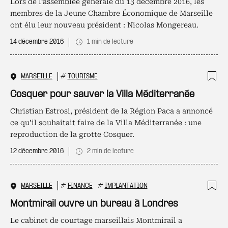
Lors de l’assemblée générale du 13 décembre 2016, les
membres de la Jeune Chambre Économique de Marseille
ont élu leur nouveau président : Nicolas Mongereau.
14 décembre 2016
1 min de lecture
MARSEILLE
#
TOURISME
Ajo
Cosquer pour sauver la Villa Méditerranée
Christian Estrosi, président de la Région Paca a annoncé
ce qu’il souhaitait faire de la Villa Méditerranée : une
reproduction de la grotte Cosquer.
12 décembre 2016
2 min de lecture
MARSEILLE
#
FINANCE
#
IMPLANTATION
Ajo
Montmirail ouvre un bureau à Londres
Le cabinet de courtage marseillais Montmirail a