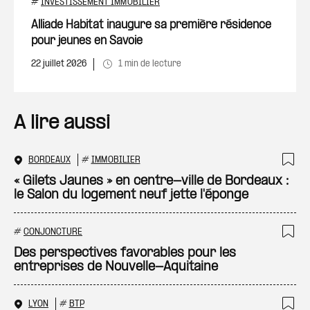
Ajout
#
INVESTISSEMENT IMMOBILIER
Alliade Habitat inaugure sa première résidence
pour jeunes en Savoie
22 juillet 2026
1 min de lecture
A lire aussi
BORDEAUX
#
IMMOBILIER
Ajo
« Gilets Jaunes » en centre-ville de Bordeaux :
le Salon du logement neuf jette l'éponge
#
CONJONCTURE
Ajo
Des perspectives favorables pour les
entreprises de Nouvelle-Aquitaine
LYON
#
BTP