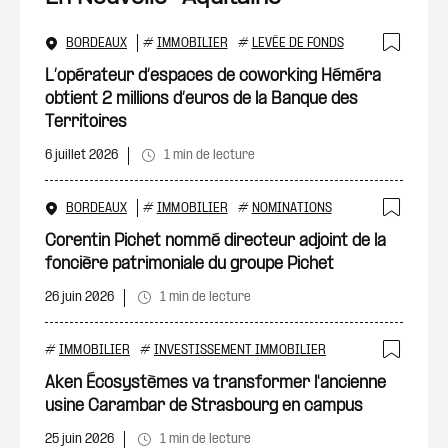
BORDEAUX
#
IMMOBILIER
#
LEVÉE DE FONDS
Ajout
L’opérateur d’espaces de coworking Héméra
obtient 2 millions d’euros de la Banque des
Territoires
6 juillet 2026
1 min de lecture
BORDEAUX
#
IMMOBILIER
#
NOMINATIONS
Ajout
Corentin Pichet nommé directeur adjoint de la
foncière patrimoniale du groupe Pichet
26 juin 2026
1 min de lecture
#
IMMOBILIER
#
INVESTISSEMENT IMMOBILIER
Ajout
Aken Écosystèmes va transformer l'ancienne
usine Carambar de Strasbourg en campus
25 juin 2026
1 min de lecture