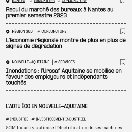
NANTES
#
IMMOBILIER
#
CONJONCTURE
Ajo
Recul du marché des bureaux à Nantes au
premier semestre 2023
RÉGION SUD
#
CONJONCTURE
Ajo
L’économie régionale montre de plus en plus de
signes de dégradation
NOUVELLE-AQUITAINE
#
SERVICES
Ajo
Inondations : l’Urssaf Aquitaine se mobilise en
faveur des employeurs et indépendants
touchés
L’ACTU ÉCO EN NOUVELLE-AQUITAINE
#
INDUSTRIE
#
INVESTISSEMENT INDUSTRIEL
SGM Industry optimise l’électrification de ses machines