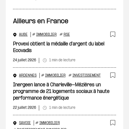
Ailleurs en France
AUBE
#
IMMOBILIER
#
RSE
Ajout
Provexi obtient la médaille d’argent du label
Ecovadis
24 juillet 2026
1 min de lecture
ARDENNES
#
IMMOBILIER
#
INVESTISSEMENT
Ajout
Inergeen lance à Charleville-Mézières un
programme de 21 logements sociaux à haute
performance énergétique
22 juillet 2026
1 min de lecture
SAVOIE
#
IMMOBILIER