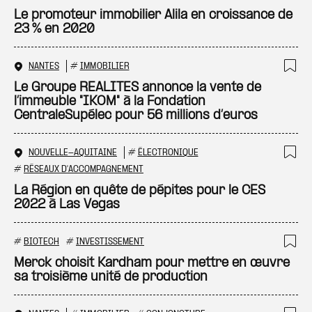
Ajo
Le promoteur immobilier Alila en croissance de
23 % en 2020
NANTES
#
IMMOBILIER
Ajo
Le Groupe REALITES annonce la vente de
l’immeuble "IKOM" à la Fondation
CentraleSupélec pour 56 millions d’euros
NOUVELLE-AQUITAINE
#
ÉLECTRONIQUE
Ajo
#
RÉSEAUX D'ACCOMPAGNEMENT
La Région en quête de pépites pour le CES
2022 à Las Vegas
#
BIOTECH
#
INVESTISSEMENT
Ajo
Merck choisit Kardham pour mettre en œuvre
sa troisième unité de production