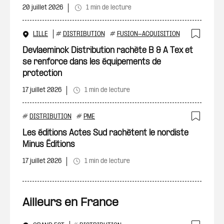
20 juillet 2026
1 min de lecture
LILLE
#
DISTRIBUTION
#
FUSION-ACQUISITION
Ajout
Devlaeminck Distribution rachète B & A Tex et
se renforce dans les équipements de
protection
17 juillet 2026
1 min de lecture
#
DISTRIBUTION
#
PME
Ajout
Les éditions Actes Sud rachètent le nordiste
Minus Éditions
17 juillet 2026
1 min de lecture
Ailleurs en France