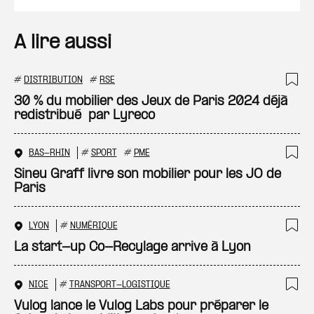
A lire aussi
#
DISTRIBUTION
#
RSE
Ajo
30 % du mobilier des Jeux de Paris 2024 déjà
redistribué par Lyreco
BAS-RHIN
#
SPORT
#
PME
Ajo
Sineu Graff livre son mobilier pour les JO de
Paris
LYON
#
NUMÉRIQUE
Ajo
La start-up Co-Recylage arrive à Lyon
NICE
#
TRANSPORT-LOGISTIQUE
Ajo
Vulog lance le Vulog Labs pour préparer le