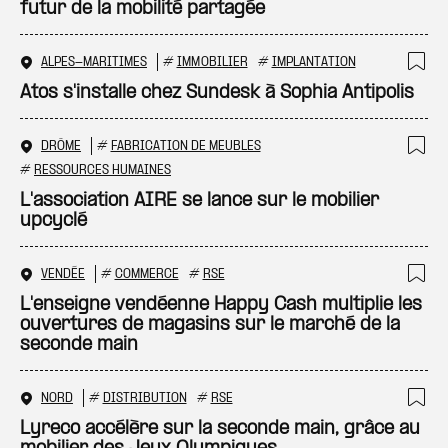
futur de la mobilité partagée
ALPES-MARITIMES
#
IMMOBILIER
#
IMPLANTATION
Ajo
Atos s'installe chez Sundesk à Sophia Antipolis
DRÔME
#
FABRICATION DE MEUBLES
Ajo
#
RESSOURCES HUMAINES
L'association AIRE se lance sur le mobilier
upcyclé
VENDÉE
#
COMMERCE
#
RSE
Ajo
L'enseigne vendéenne Happy Cash multiplie les
ouvertures de magasins sur le marché de la
seconde main
NORD
#
DISTRIBUTION
#
RSE
Ajo
Lyreco accélère sur la seconde main, grâce au