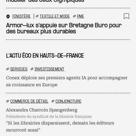
mobilier des Jeux Olympiques
FINISTÈRE
#
TEXTILE ET MODE
#
PME
Ajo
Armor-lux s'appuie sur Bretagne Buro pour
des bureaux plus durables
L’ACTU ÉCO EN HAUTS-DE-FRANCE
#
SERVICES
#
INVESTISSEMENT
Conex déploie ses premiers agents IA pour accompagner
sa croissance en Europe
#
COMMERCE DE DÉTAIL
#
CONJONCTURE
Alexandra Charroin Spangenberg
présidente du syndicat de la librairie française
"Si les librairies disparaissent, demain les éditeurs
mourront aussi"