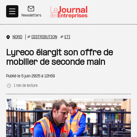
Aller au contenu principal
Newsletters
NORD
#
DISTRIBUTION
#
ETI
Lyreco élargit son offre de
mobilier de seconde main
Publié le
5 juin 2025 à 12h59
1 min de lecture