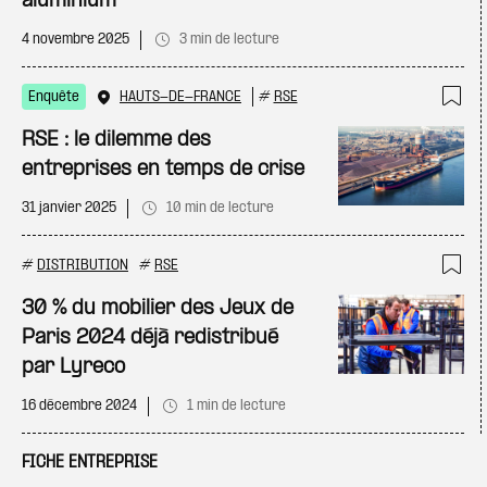
aluminium
4 novembre 2025
3 min de lecture
Enquête
HAUTS-DE-FRANCE
#
RSE
Ajo
RSE : le dilemme des
entreprises en temps de crise
31 janvier 2025
10 min de lecture
#
DISTRIBUTION
#
RSE
Ajo
30 % du mobilier des Jeux de
Paris 2024 déjà redistribué
par Lyreco
16 décembre 2024
1 min de lecture
FICHE ENTREPRISE