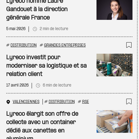
Lyreco nomme Laure
Gandouet à la direction
générale France
5 mai 2026
2 min de lecture
#
DISTRIBUTION
#
GRANDES ENTREPRISES
Ajo
Lyreco investit pour
moderniser sa logistique et sa
relation client
17 avril 2026
6 min de lecture
VALENCIENNES
#
DISTRIBUTION
#
RSE
Ajo
Lyreco élargit son offre de
collecte avec un container
dédié aux canettes en