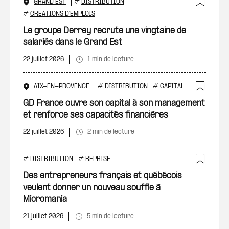
GRAND EST
#
DISTRIBUTION
Ajout
#
CRÉATIONS D'EMPLOIS
Le groupe Derrey recrute une vingtaine de
salariés dans le Grand Est
22 juillet 2026
1 min de lecture
AIX-EN-PROVENCE
#
DISTRIBUTION
#
CAPITAL
Ajout
GD France ouvre son capital à son management
et renforce ses capacités financières
22 juillet 2026
2 min de lecture
#
DISTRIBUTION
#
REPRISE
Ajout
Des entrepreneurs français et québécois
veulent donner un nouveau souffle à
Micromania
21 juillet 2026
5 min de lecture