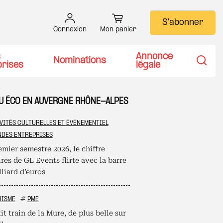
S'abonner
Connexion
Mon panier
s
Annonce
Nominations
prises
légale
Recher
TU ÉCO EN AUVERGNE RHÔNE-ALPES
VITÉS CULTURELLES ET ÉVÉNEMENTIEL
DES ENTREPRISES
mier semestre 2026, le chiffre
ires de GL Events flirte avec la barre
liard d’euros
RISME
#
PME
it train de la Mure, de plus belle sur