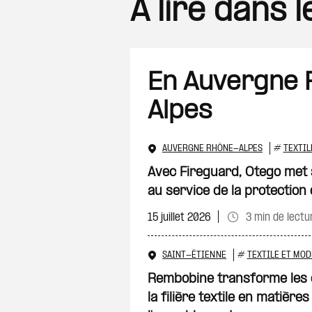
A lire dans 
En Auvergne
Alpes
AUVERGNE RHÔNE-ALPES
#
TEXTIL
Avec Fireguard, Otego met s
au service de la protection
15 juillet 2026
3 min de lectu
SAINT-ÉTIENNE
#
TEXTILE ET MOD
Rembobine transforme les 
la filière textile en matière