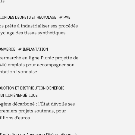
ils
ION DES DÉCHETS ET RECYCLAGE
#
PME
s prête à industrialiser ses procédés
cyclage des tissus synthétiques
OMMERCE
#
IMPLANTATION
permarché en ligne Picnic projette de
 400 emplois pour accompagner son
ntation lyonnaise
UCTION ET DISTRIBUTION D'ÉNERGIE
SITION ÉNERGÉTIQUE
gène décarboné : l’État dévoile ses
premiers projets soutenus, pour
llions d’euros