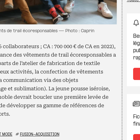
Toute 
ts de trail écoresponsables — Photo : Caprin
Be
lég
 collaborateurs ; CA : 700 000 € de CA en 2022),
pub
France des vêtements de trail écoresponsables a
ra
rts de l’atelier de fabrication de textile
deux activités, la confection de vêtements
la communication via des objets
ge et sublimation). La jeune pousse iséroise,
noble devrait boucler une première levée de
fin de développer sa gamme de références de
orts.
Fic
fin
T MODE
#
FUSION-ACQUISITION