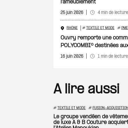
l'ameublement
25 juin 2026
4 min de lectur
RHÔNE
#
TEXTILE ET MODE
#
PME
Ouvry remporte une comm
POLYCOMBI® destinées aux
16 juin 2026
1 min de lecture
A lire aussi
#
TEXTILE ET MODE
#
FUSION-ACQUISITIO
Le groupe vendéen de vêteme
de luxe A & B Couture acquier