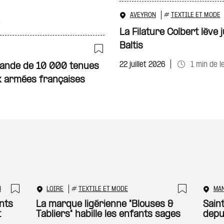
AVEYRON
#
TEXTILE ET MODE
e
La Filature Colbert lève
Baltis
Ajouter à ma sélecti
22 juillet 2026
1 min de l
ande de 10 000 tenues
 armées françaises
N
LOIRE
#
TEXTILE ET MODE
MA
Ajouter à ma sélection
Ajouter
nts
La marque ligérienne "Blouses &
Sain
t
Tabliers" habille les enfants sages
depu