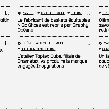
NANTES
#
TEXTILE ET MODE
#
REPRISE
#
TEXT
Ajouter à ma sélection
Ajouter
oltin
Le fabricant de baskets équitables
Clém
N’Go Shoes est repris par Graphy
savo
Océane
redr
DRÔME
#
TEXTILE ET MODE
MA
Ajouter à ma sélection
Ajouter
#
CRÉATION D'ENTREPRISE
#
COM
es
L’atelier Toptex Cube, filiale de
Un t
Chamatex, va produire la marque
doud
engagée Inspyrations
de v