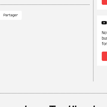
Partager
Not
bu
fon