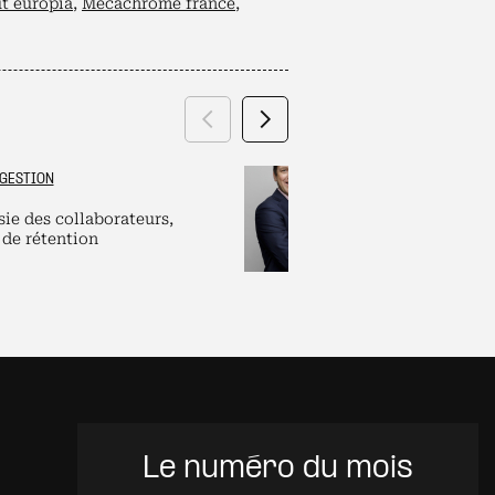
ut europia
,
Mecachrome france
,
Précédent
Suivant
GESTION
GRAND ES
sie des collaborateurs,
Labels et plate
 de rétention
pour dirigeants
Le numéro du mois