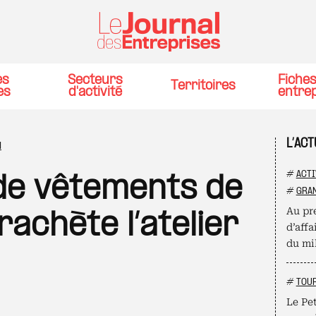
es
Secteurs
Fiche
Territoires
es
d'activité
entre
L’AC
N
#
ACTI
de vêtements de
#
GRAN
Au pre
rachète l’atelier
d’affa
du mil
#
TOU
Le Pet