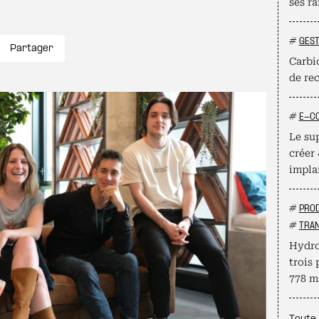
ses ra
#
GEST
Partager
Carbio
de re
#
E-C
Le su
créer
impla
#
PROD
#
TRAN
Hydro
trois 
778 mi