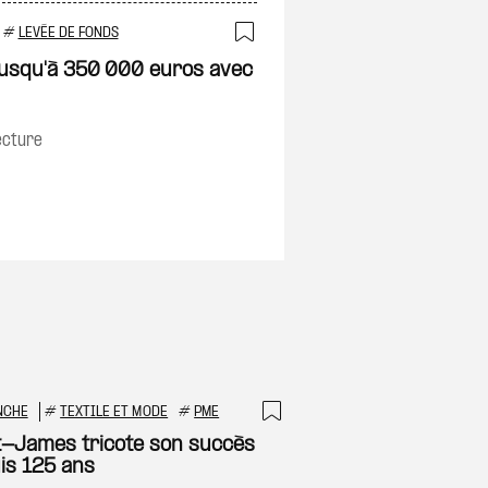
#
LEVÉE DE FONDS
Ajouter à ma sélec
 jusqu'à 350 000 euros avec
on
ecture
NCHE
#
TEXTILE ET MODE
#
PME
 à ma sélection
Ajouter à ma sél
t-James tricote son succès
is 125 ans