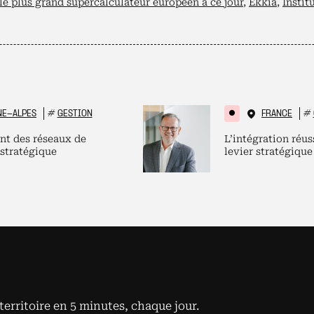
le plus grand supercalculateur européen à ce jour
,
Ekkia
,
Instit
NE-ALPES
#
GESTION
FRANCE
#
nt des réseaux de
L’intégration réus
 stratégique
levier stratégique
territoire en 5 minutes, chaque jour.