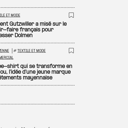
ILE ET MODE
 à ma sélection
Ajouter à ma sél
ent Gutzwiller a misé sur le
ir-faire français pour
esser Dolmen
YENNE
#
TEXTILE ET MODE
 à ma sélection
Ajouter à ma sél
MERCIAL
ee-shirt qui se transforme en
ou, l’idée d’une jeune marque
êtements mayennaise