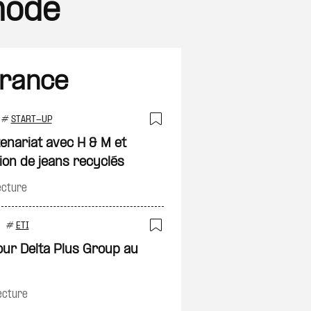
 mode
France
#
START-UP
Ajouter à ma sélec
enariat avec H & M et
ion de jeans recyclés
on
ecture
#
ETI
Ajouter à ma sélec
our Delta Plus Group au
on
ecture