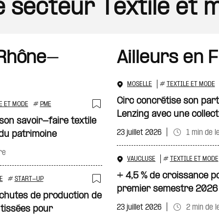
le secteur Textile et
 Rhône-
Ailleurs en 
MOSELLE
#
TEXTILE ET MODE
Circ concrétise son part
E ET MODE
#
PME
Lenzing avec une collect
Ajouter à ma sélecti
on savoir-faire textile
23 juillet 2026
1 min de l
 du patrimoine
re
VAUCLUSE
#
TEXTILE ET MODE
+ 4,5 % de croissance p
E
#
START-UP
premier semestre 2026
Ajouter à ma sélecti
chutes de production de
23 juillet 2026
2 min de l
s tissées pour