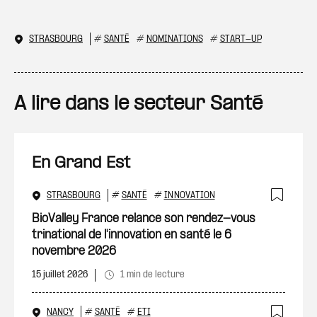
STRASBOURG
#
SANTÉ
#
NOMINATIONS
#
START-UP
A lire dans le secteur Santé
En Grand Est
STRASBOURG
#
SANTÉ
#
INNOVATION
Ajout
BioValley France relance son rendez-vous
trinational de l'innovation en santé le 6
novembre 2026
15 juillet 2026
1 min de lecture
NANCY
#
SANTÉ
#
ETI