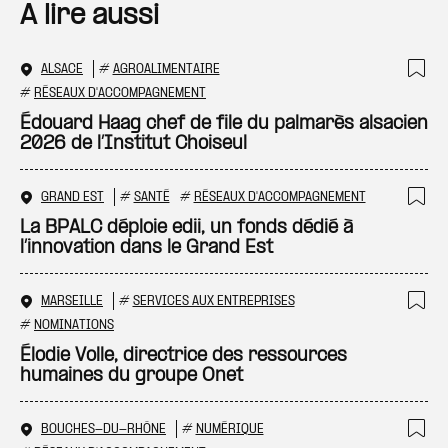
A lire aussi
ALSACE
#
AGROALIMENTAIRE
Ajo
#
RÉSEAUX D'ACCOMPAGNEMENT
Édouard Haag chef de file du palmarès alsacien
2026 de l’Institut Choiseul
GRAND EST
#
SANTÉ
#
RÉSEAUX D'ACCOMPAGNEMENT
Ajo
La BPALC déploie edii, un fonds dédié à
l’innovation dans le Grand Est
MARSEILLE
#
SERVICES AUX ENTREPRISES
Ajo
#
NOMINATIONS
Élodie Volle, directrice des ressources
humaines du groupe Onet
BOUCHES-DU-RHÔNE
#
NUMÉRIQUE