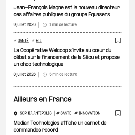
Ajout
Jean-François Magne est le nouveau directeur
des affaires publiques du groupe Equasens
9 juillet 2026
1 min de lecture
#
SANTÉ
#
ETI
Ajout
La Coopérative Welcoop s’invite au cœur du
débat sur le financement de la Sécu et propose
un choc technologique
8 juillet 2026
5 min de lecture
Ailleurs en France
SOPHIA ANTIPOLIS
#
SANTÉ
#
INNOVATION
Ajout
Median Technologies affiche un carnet de
commandes record