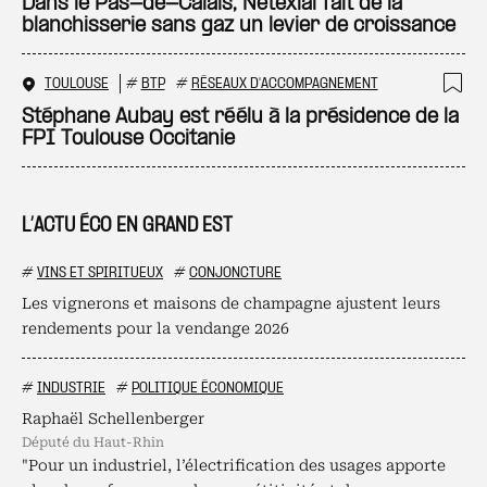
Ajo
Dans le Pas-de-Calais, Netexial fait de la
blanchisserie sans gaz un levier de croissance
TOULOUSE
#
BTP
#
RÉSEAUX D'ACCOMPAGNEMENT
Ajo
Stéphane Aubay est réélu à la présidence de la
FPI Toulouse Occitanie
L’ACTU ÉCO EN GRAND EST
#
VINS ET SPIRITUEUX
#
CONJONCTURE
Les vignerons et maisons de champagne ajustent leurs
rendements pour la vendange 2026
#
INDUSTRIE
#
POLITIQUE ÉCONOMIQUE
Raphaël Schellenberger
député du Haut-Rhin
"Pour un industriel, l’électrification des usages apporte