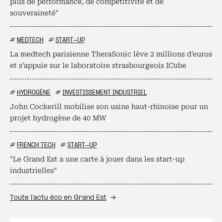
plus de performance, de compétitivité et de
souveraineté"
#
MEDTECH
#
START-UP
La medtech parisienne TheraSonic lève 2 millions d’euros
et s’appuie sur le laboratoire strasbourgeois ICube
#
HYDROGÈNE
#
INVESTISSEMENT INDUSTRIEL
John Cockerill mobilise son usine haut-rhinoise pour un
projet hydrogène de 40 MW
#
FRENCH TECH
#
START-UP
"Le Grand Est a une carte à jouer dans les start-up
industrielles"
Toute l’actu éco en Grand Est