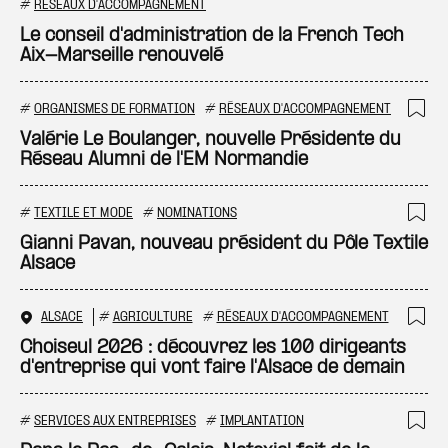
Ajo
#
RÉSEAUX D'ACCOMPAGNEMENT
Le conseil d'administration de la French Tech
Aix-Marseille renouvelé
#
ORGANISMES DE FORMATION
#
RÉSEAUX D'ACCOMPAGNEMENT
Ajo
Valérie Le Boulanger, nouvelle Présidente du
Réseau Alumni de l'EM Normandie
#
TEXTILE ET MODE
#
NOMINATIONS
Ajo
Gianni Pavan, nouveau président du Pôle Textile
Alsace
ALSACE
#
AGRICULTURE
#
RÉSEAUX D'ACCOMPAGNEMENT
Ajo
Choiseul 2026 : découvrez les 100 dirigeants
d'entreprise qui vont faire l'Alsace de demain
#
SERVICES AUX ENTREPRISES
#
IMPLANTATION