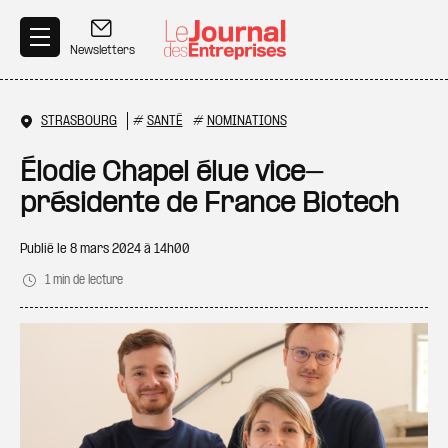
Aller au contenu principal
Newsletters
STRASBOURG
#
SANTÉ
#
NOMINATIONS
Élodie Chapel élue vice-
présidente de France Biotech
Publié le
8 mars 2024 à 14h00
1 min de lecture