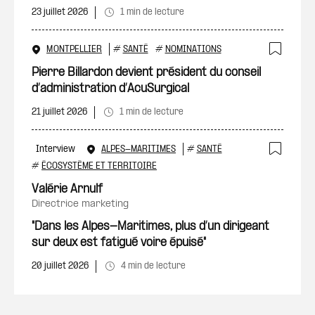
23 juillet 2026
1 min de lecture
MONTPELLIER
#
SANTÉ
#
NOMINATIONS
Ajout
Pierre Billardon devient président du conseil
d’administration d’AcuSurgical
21 juillet 2026
1 min de lecture
Interview
ALPES-MARITIMES
#
SANTÉ
Ajout
#
ÉCOSYSTÈME ET TERRITOIRE
Valérie Arnulf
directrice marketing
"Dans les Alpes-Maritimes, plus d’un dirigeant
sur deux est fatigué voire épuisé"
20 juillet 2026
4 min de lecture