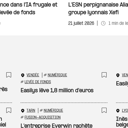
Ajouter à ma sélecti
ce dans l’IA frugale et
L’ESN perpignanaise Alia
levée de fonds
groupe lyonnais Xefi
e
21 juillet 2026
1 min de l
VENDÉE
#
NUMÉRIQUE
VE
Ajouter à ma sélection
Ajouter
#
LEVÉE DE FONDS
Easil
rès
Easilys lève 1,8 million d'euros
TARN
#
NUMÉRIQUE
LY
Ajouter à ma sélection
Ajouter
#
FUSION-ACQUISITION
h
Inès
iel
belg
L'entreprise Everwin rachète