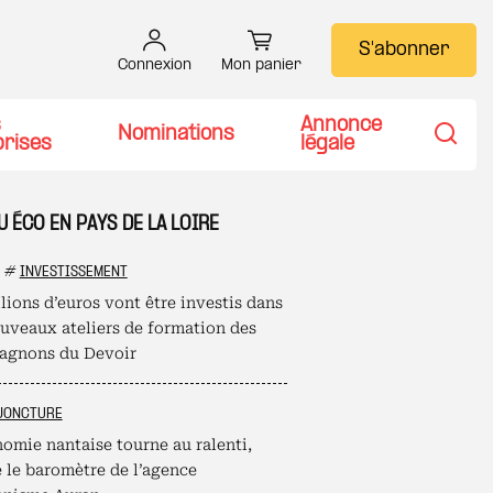
S'abonner
Connexion
Mon panier
s
Annonce
Nominations
prises
légale
Recher
U ÉCO EN PAYS DE LA LOIRE
#
INVESTISSEMENT
lions d’euros vont être investis dans
ouveaux ateliers de formation des
gnons du Devoir
JONCTURE
nomie nantaise tourne au ralenti,
e le baromètre de l’agence