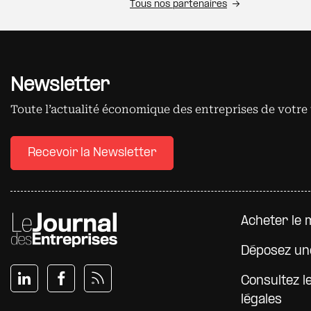
Tous nos partenaires
Newsletter
Toute l’actualité économique des entreprises de votre 
Recevoir la Newsletter
Pied d
Acheter le 
Déposez un
Consultez l
légales