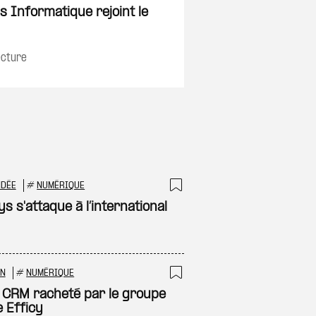
on
Ajouter à ma sélec
s Informatique rejoint le
ecture
NDÉE
#
NUMÉRIQUE
 à ma sélection
Ajouter à ma sél
ys s'attaque à l’international
ON
#
NUMÉRIQUE
 à ma sélection
Ajouter à ma sél
 CRM racheté par le groupe
e Efficy