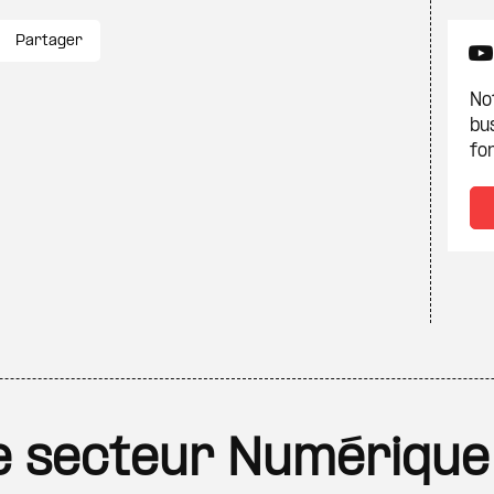
Partager
Not
bu
fon
 le secteur Numérique