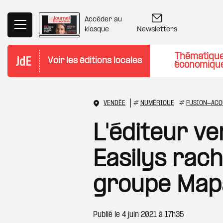
Aller au contenu principal
Accéder au
Newsletters
kiosque
Thématiqu
Voir les éditions locales
économiqu
VENDÉE
#
NUMÉRIQUE
#
FUSION-ACQ
L'éditeur ve
Easilys rach
groupe Map
Publié le
4 juin 2021 à 17h35