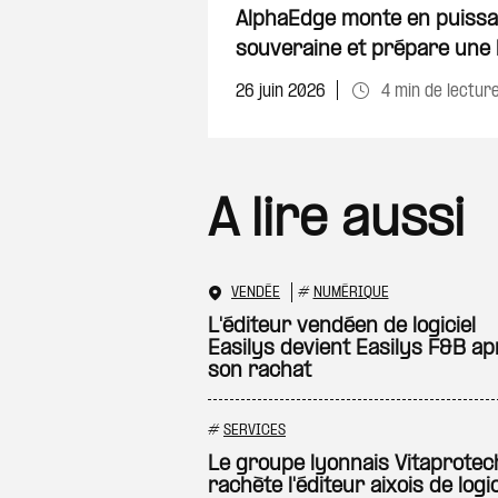
AlphaEdge monte en puissan
souveraine et prépare une 
26 juin 2026
4 min de lectur
A lire aussi
VENDÉE
#
NUMÉRIQUE
L'éditeur vendéen de logiciel
Easilys devient Easilys F&B ap
son rachat
#
SERVICES
Le groupe lyonnais Vitaprotec
rachète l'éditeur aixois de logic