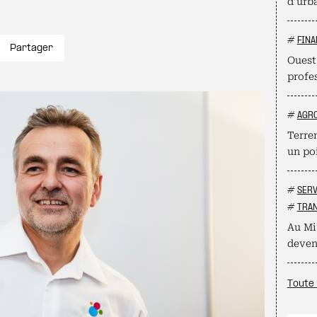
d’urb
#
FINA
Partager
Ouest
profe
#
AGR
Terre
un poi
#
SERV
#
TRAN
Au Mi
deven
Toute 