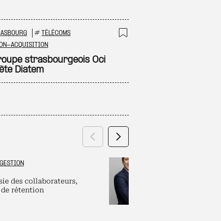
RASBOURG
#
TÉLÉCOMS
 à ma sélection
Ajouter à ma sél
ON-ACQUISITION
roupe strasbourgeois Oci
ète Diatem
Précédent
Suivant
GESTION
GRAND ES
sie des collaborateurs,
Labels et plate
 de rétention
pour dirigeants