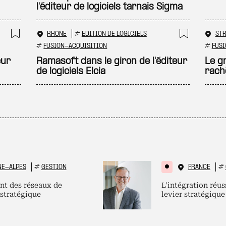
l'éditeur de logiciels tarnais Sigma
RHÔNE
#
EDITION DE LOGICIELS
ST
Ajouter à ma sélection
Ajouter
#
FUSION-ACQUISITION
#
FUSI
eur
Ramasoft dans le giron de l'éditeur
Le g
de logiciels Elcia
rach
NE-ALPES
#
GESTION
FRANCE
#
nt des réseaux de
L’intégration réus
 stratégique
levier stratégique