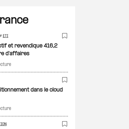
France
#
ETI
on
Ajouter à ma sélec
tif et revendique 416,2
re d'affaires
ecture
on
Ajouter à ma sélec
sitionnement dans le cloud
ecture
TION