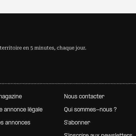
territoire en 5 minutes, chaque jour.
e page
magazine
Nous contacter
e annonce légale
Qui sommes-nous ?
es annonces
S'abonner