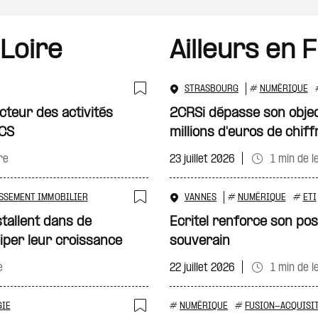
 Loire
Ailleurs en 
STRASBOURG
#
NUMÉRIQUE
Ajouter à ma sélecti
cteur des activités
2CRSi dépasse son objec
ICS
millions d'euros de chiff
re
23 juillet 2026
1 min de l
SSEMENT IMMOBILIER
VANNES
#
NUMÉRIQUE
#
ETI
Ajouter à ma sélecti
stallent dans de
Ecritel renforce son po
iper leur croissance
souverain
e
22 juillet 2026
1 min de l
GIE
#
NUMÉRIQUE
#
FUSION-ACQUISI