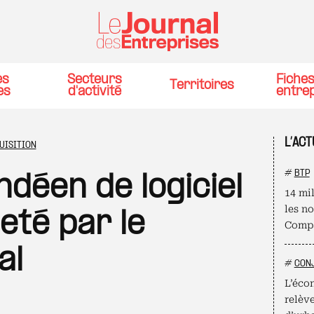
es
Secteurs
Fiche
Territoires
es
d'activité
entre
L’ACT
UISITION
#
BTP
ndéen de logiciel
14 mil
les n
eté par le
Compa
al
#
CON
L’éco
relèv