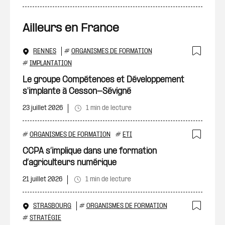
Ailleurs en France
RENNES
#
ORGANISMES DE FORMATION
Ajout
#
IMPLANTATION
Le groupe Compétences et Développement
s'implante à Cesson-Sévigné
23 juillet 2026
1 min de lecture
#
ORGANISMES DE FORMATION
#
ETI
Ajout
CCPA s’implique dans une formation
d’agriculteurs numérique
21 juillet 2026
1 min de lecture
STRASBOURG
#
ORGANISMES DE FORMATION
Ajout
#
STRATÉGIE