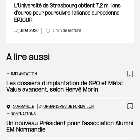
L'Université de Strasbourg obtient 7,2 millions
d'euros pour poursuivre l'alliance européenne
EPICUR
17 juillet 2026
1 min de lecture
A lire aussi
#
IMPLANTATION
Ajo
Les dossiers d'implantation de SPC et Métal
Value avancent, selon Hervé Morin
NORMANDIE
#
ORGANISMES DE FORMATION
Ajo
#
NOMINATIONS
Un nouveau Président pour l'association Alumni
EM Normandie