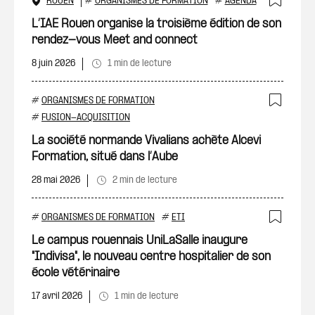
ROUEN
#
ORGANISMES DE FORMATION
#
AGENDA
Ajout
L’IAE Rouen organise la troisième édition de son
rendez-vous Meet and connect
8 juin 2026
1 min de lecture
#
ORGANISMES DE FORMATION
Ajout
#
FUSION-ACQUISITION
La société normande Vivalians achète Alcevi
Formation, situé dans l’Aube
28 mai 2026
2 min de lecture
#
ORGANISMES DE FORMATION
#
ETI
Ajout
Le campus rouennais UniLaSalle inaugure
"Indivisa", le nouveau centre hospitalier de son
école vétérinaire
17 avril 2026
1 min de lecture