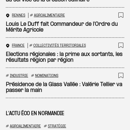
au service de la création culinaire
RENNES
#
AGROALIMENTAIRE
Ajo
Louis Le Duff fait Commandeur de l’Ordre du
Mérite Agricole
FRANCE
#
COLLECTIVITÉS TERRITORIALES
Ajo
Elections régionales : la prime aux sortants, les
résultats région par région
#
INDUSTRIE
#
NOMINATIONS
Ajo
Présidence de la Glass Vallée : Valérie Tellier va
passer la main
L’ACTU ÉCO EN NORMANDIE
#
AGROALIMENTAIRE
#
STRATÉGIE