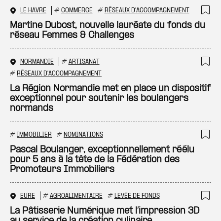
LE HAVRE
#
COMMERCE
#
RÉSEAUX D'ACCOMPAGNEMENT
Ajo
Martine Dubost, nouvelle lauréate du fonds du
réseau Femmes & Challenges
NORMANDIE
#
ARTISANAT
Ajo
#
RÉSEAUX D'ACCOMPAGNEMENT
La Région Normandie met en place un dispositif
exceptionnel pour soutenir les boulangers
normands
#
IMMOBILIER
#
NOMINATIONS
Ajo
Pascal Boulanger, exceptionnellement réélu
pour 5 ans à la tête de la Fédération des
Promoteurs Immobiliers
EURE
#
AGROALIMENTAIRE
#
LEVÉE DE FONDS
Ajo
La Pâtisserie Numérique met l’impression 3D