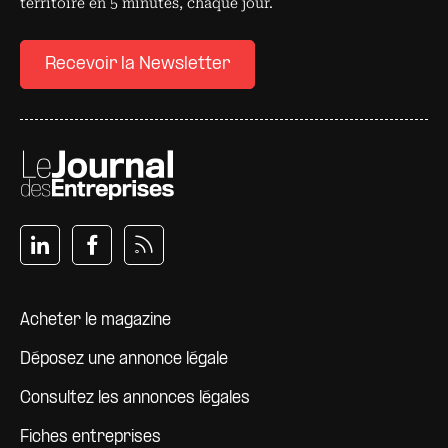
territoire en 5 minutes, chaque jour.
Recevoir la Newsletter
Pied de page
Acheter le magazine
Déposez une annonce légale
Consultez les annonces légales
Fiches entreprises