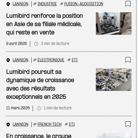
LANNION
#
INDUSTRIE
#
FUSION-ACQUISITION
Ajo
Lumibird renforce la position
en Asie de sa filiale médicale,
qui reste en vente
9 avril 2026
3 min de lecture
LANNION
#
ÉLECTRONIQUE
#
ETI
Ajo
Lumibird poursuit sa
dynamique de croissance
avec des résultats
exceptionnels en 2025
11 mars 2026
1 min de lecture
LANNION
#
FRENCH TECH
#
ETI
Ajo
En croissance, le groupe