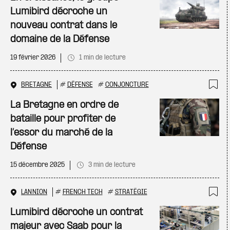
Lumibird décroche un
nouveau contrat dans le
domaine de la Défense
19 février 2026
1 min de lecture
BRETAGNE
#
DÉFENSE
#
CONJONCTURE
Ajo
La Bretagne en ordre de
bataille pour profiter de
l’essor du marché de la
Défense
15 décembre 2025
3 min de lecture
LANNION
#
FRENCH TECH
#
STRATÉGIE
Ajo
Lumibird décroche un contrat
majeur avec Saab pour la