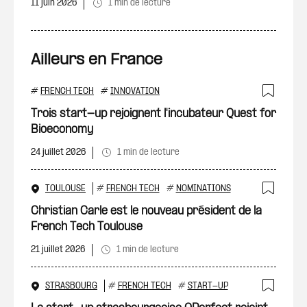
11 juin 2026
1 min de lecture
Ailleurs en France
#
FRENCH TECH
#
INNOVATION
Ajout
Trois start-up rejoignent l'incubateur Quest for
Bioeconomy
24 juillet 2026
1 min de lecture
TOULOUSE
#
FRENCH TECH
#
NOMINATIONS
Ajout
Christian Carle est le nouveau président de la
French Tech Toulouse
21 juillet 2026
1 min de lecture
STRASBOURG
#
FRENCH TECH
#
START-UP
Ajout