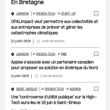
En Bretagne
LANNION
#
FRENCH TECH
#
START-UP
Ajout
OPALimpact veut permettre aux collectivités et
aux entreprises de prévoir et gérer les
catastrophes climatiques
22 juillet 2026
4 min de lecture
LANNION
#
FRENCH TECH
#
PME
Ajout
Apizee s’associe avec un partenaire canadien
pour proposer sa solution en Amérique du Nord
8 juillet 2026
1 min de lecture
SAINT-BRIEUC
#
FRENCH TECH
#
AGENDA
Ajout
Une "controverse d’utilité publique" sur la High-
Tech aura lieu le 16 juin à Saint-Brieuc