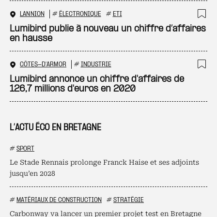
LANNION
#
ÉLECTRONIQUE
#
ETI
Ajo
Lumibird publie à nouveau un chiffre d’affaires
en hausse
CÔTES-D'ARMOR
#
INDUSTRIE
Ajo
Lumibird annonce un chiffre d'affaires de
126,7 millions d'euros en 2020
L’ACTU ÉCO EN BRETAGNE
#
SPORT
Le Stade Rennais prolonge Franck Haise et ses adjoints
jusqu’en 2028
#
MATÉRIAUX DE CONSTRUCTION
#
STRATÉGIE
Carbonway va lancer un premier projet test en Bretagne