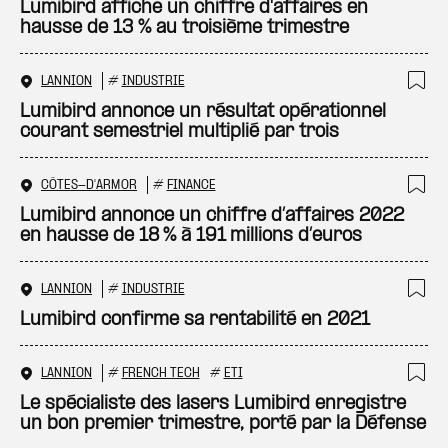
Ajo
Lumibird affiche un chiffre d'affaires en
hausse de 13 % au troisième trimestre
LANNION
#
INDUSTRIE
Ajo
Lumibird annonce un résultat opérationnel
courant semestriel multiplié par trois
CÔTES-D'ARMOR
#
FINANCE
Ajo
Lumibird annonce un chiffre d’affaires 2022
en hausse de 18 % à 191 millions d’euros
LANNION
#
INDUSTRIE
Ajo
Lumibird confirme sa rentabilité en 2021
LANNION
#
FRENCH TECH
#
ETI
Ajo
Le spécialiste des lasers Lumibird enregistre
un bon premier trimestre, porté par la Défense