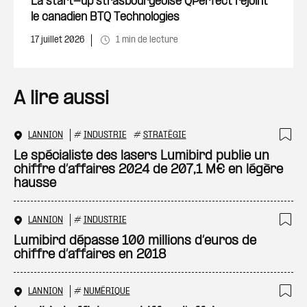
La start-up strasbourgeoise QPerfect rejoint
le canadien BTQ Technologies
17 juillet 2026
1 min de lecture
A lire aussi
LANNION
#
INDUSTRIE
#
STRATÉGIE
Ajo
Le spécialiste des lasers Lumibird publie un
chiffre d’affaires 2024 de 207,1 M€ en légère
hausse
LANNION
#
INDUSTRIE
Ajo
Lumibird dépasse 100 millions d’euros de
chiffre d’affaires en 2018
LANNION
#
NUMÉRIQUE