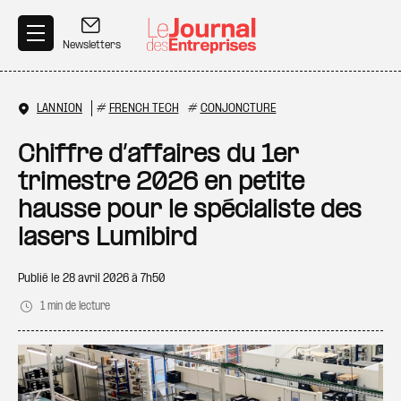
Aller au contenu principal
Newsletters
LANNION
#
FRENCH TECH
#
CONJONCTURE
Chiffre d’affaires du 1er
trimestre 2026 en petite
hausse pour le spécialiste des
lasers Lumibird
Publié le
28 avril 2026 à 7h50
1 min de lecture