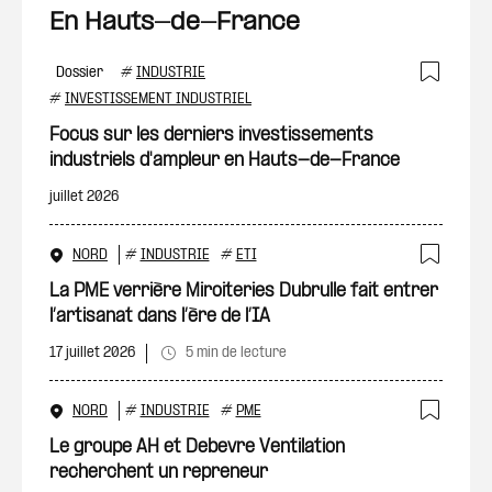
En Hauts-de-France
Dossier
#
INDUSTRIE
Ajout
#
INVESTISSEMENT INDUSTRIEL
Focus sur les derniers investissements
industriels d'ampleur en Hauts-de-France
juillet 2026
NORD
#
INDUSTRIE
#
ETI
Ajout
La PME verrière Miroiteries Dubrulle fait entrer
l’artisanat dans l’ère de l’IA
17 juillet 2026
5 min de lecture
NORD
#
INDUSTRIE
#
PME
Ajout
Le groupe AH et Debevre Ventilation
recherchent un repreneur