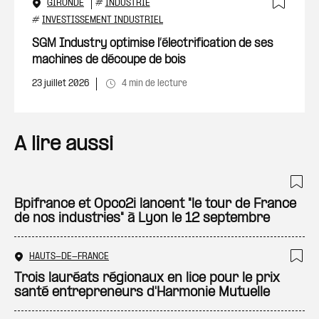
GIRONDE
#
INDUSTRIE
Ajout
#
INVESTISSEMENT INDUSTRIEL
SGM Industry optimise l’électrification de ses
machines de découpe de bois
23 juillet 2026
4 min de lecture
A lire aussi
Ajo
Bpifrance et Opco2i lancent "le tour de France
de nos industries" à Lyon le 12 septembre
HAUTS-DE-FRANCE
Ajo
Trois lauréats régionaux en lice pour le prix
santé entrepreneurs d'Harmonie Mutuelle