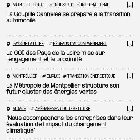
MAINE-ET-LOIRE
#
INDUSTRIE
#
INTERNATIONAL
Ajo
La Goupille Cannelée se prépare à la transition
automobile
PAYS DE LA LOIRE
#
RÉSEAUX D'ACCOMPAGNEMENT
Ajo
La CCI des Pays de la Loire mise sur
l'engagement et la proximité
MONTPELLIER
#
EMPLOI
#
TRANSITION ÉNERGÉTIQUE
Ajo
La Métropole de Montpellier structure son
futur cluster des énergies vertes
ALSACE
#
AMÉNAGEMENT DU TERRITOIRE
Ajo
"Nous accompagnons les entreprises dans leur
évaluation de l’impact du changement
climatique"