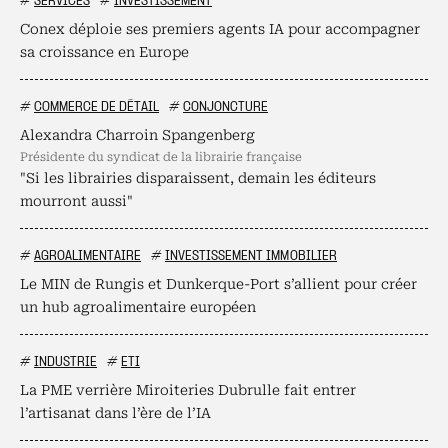
#
SERVICES
#
INVESTISSEMENT
Conex déploie ses premiers agents IA pour accompagner
sa croissance en Europe
#
COMMERCE DE DÉTAIL
#
CONJONCTURE
Alexandra Charroin Spangenberg
présidente du syndicat de la librairie française
"Si les librairies disparaissent, demain les éditeurs
mourront aussi"
#
AGROALIMENTAIRE
#
INVESTISSEMENT IMMOBILIER
Le MIN de Rungis et Dunkerque-Port s’allient pour créer
un hub agroalimentaire européen
#
INDUSTRIE
#
ETI
La PME verrière Miroiteries Dubrulle fait entrer
l’artisanat dans l’ère de l’IA