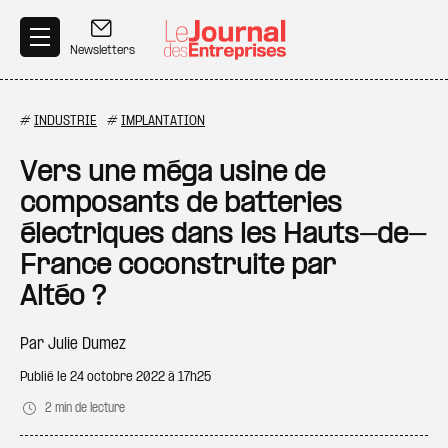
Aller au contenu principal
Newsletters
#
INDUSTRIE
#
IMPLANTATION
Vers une méga usine de
composants de batteries
électriques dans les Hauts-de-
France coconstruite par
Altéo ?
Par
Julie Dumez
Publié le
24 octobre 2022 à 17h25
2 min de lecture