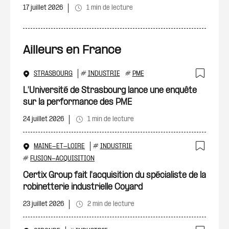
17 juillet 2026
1 min de lecture
Ailleurs en France
STRASBOURG
#
INDUSTRIE
#
PME
Ajout
L'Université de Strasbourg lance une enquête
sur la performance des PME
24 juillet 2026
1 min de lecture
MAINE-ET-LOIRE
#
INDUSTRIE
Ajout
#
FUSION-ACQUISITION
Certix Group fait l'acquisition du spécialiste de la
robinetterie industrielle Coyard
23 juillet 2026
2 min de lecture