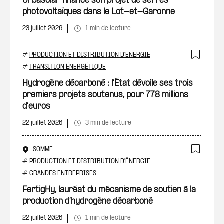
Urbasolar finance son projet de serres
photovoltaïques dans le Lot-et-Garonne
23 juillet 2026
1 min de lecture
#
PRODUCTION ET DISTRIBUTION D'ÉNERGIE
Ajout
#
TRANSITION ÉNERGÉTIQUE
Hydrogène décarboné : l’État dévoile ses trois
premiers projets soutenus, pour 778 millions
d’euros
22 juillet 2026
3 min de lecture
SOMME
Ajout
#
PRODUCTION ET DISTRIBUTION D'ÉNERGIE
#
GRANDES ENTREPRISES
FertigHy, lauréat du mécanisme de soutien à la
production d’hydrogène décarboné
22 juillet 2026
1 min de lecture