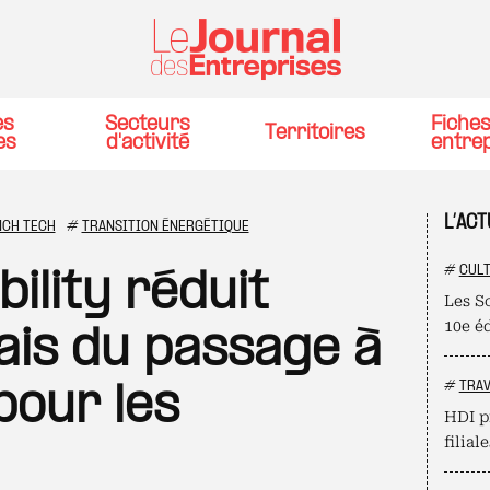
es
Secteurs
Fiche
Territoires
es
d'activité
entre
L’AC
NCH TECH
#
TRANSITION ÉNERGÉTIQUE
#
CUL
ility réduit
Les S
10e é
lais du passage à
#
TRAV
 pour les
HDI p
filial