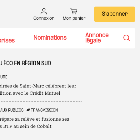
S'abonner
Connexion
Mon panier
s
Annonce
Nominations
prises
légale
Recher
TU ÉCO EN RÉGION SUD
TURE
oirées de Saint-Marc célèbrent leur
dition avec le Crédit Mutuel
AUX PUBLICS
#
TRANSMISSION
répare sa relève et fusionne ses
es BTP au sein de Cobalt