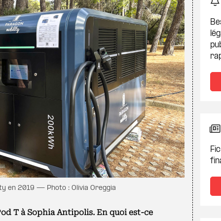
Be
lég
pub
ra
Fic
fin
ty en 2019 — Photo : Olivia Oreggia
od T à Sophia Antipolis. En quoi est-ce