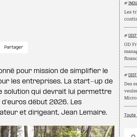
#
INDU
Les t
conti
#
DIST
GD Fr
Partager
manag
finan
onné pour mission de simplifier le
#
DIST
our les entreprises. La start-up de
Des e
e solution qui devrait lui permettre
veule
Micro
s d’euros début 2026. Les
ateur et dirigeant, Jean Lemaire.
Toute 