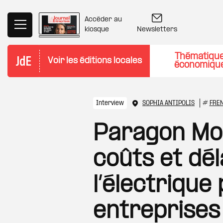
Aller au contenu principal
Accéder au
Newsletters
kiosque
Thématiqu
Voir les éditions locales
économiqu
Interview
SOPHIA ANTIPOLIS
#
FRE
Paragon Mob
coûts et dé
l’électrique
entreprises