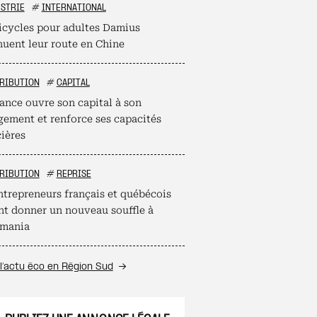
STRIE
#
INTERNATIONAL
ricycles pour adultes Damius
nuent leur route en Chine
RIBUTION
#
CAPITAL
ance ouvre son capital à son
ement et renforce ses capacités
cières
RIBUTION
#
REPRISE
ntrepreneurs français et québécois
nt donner un nouveau souffle à
mania
l’actu éco en Région Sud