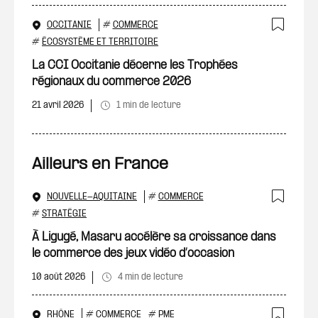
OCCITANIE
#
COMMERCE
Ajout
#
ÉCOSYSTÈME ET TERRITOIRE
La CCI Occitanie décerne les Trophées
régionaux du commerce 2026
21 avril 2026
1 min de lecture
Ailleurs en France
NOUVELLE-AQUITAINE
#
COMMERCE
Ajout
#
STRATÉGIE
À Ligugé, Masaru accélère sa croissance dans
le commerce des jeux vidéo d’occasion
10 août 2026
4 min de lecture
RHÔNE
#
COMMERCE
#
PME