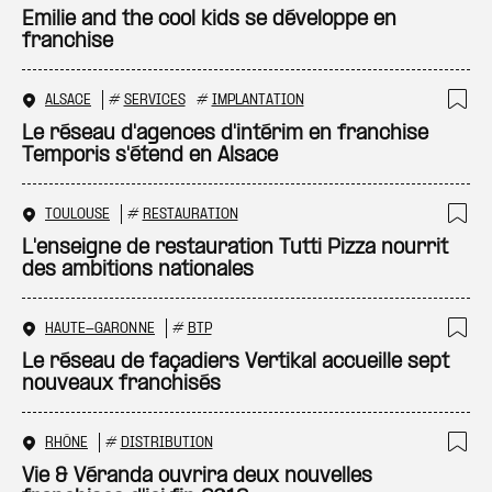
Ajo
Emilie and the cool kids se développe en
franchise
ALSACE
#
SERVICES
#
IMPLANTATION
Ajo
Le réseau d'agences d'intérim en franchise
Temporis s'étend en Alsace
TOULOUSE
#
RESTAURATION
Ajo
L'enseigne de restauration Tutti Pizza nourrit
des ambitions nationales
HAUTE-GARONNE
#
BTP
Ajo
Le réseau de façadiers Vertikal accueille sept
nouveaux franchisés
RHÔNE
#
DISTRIBUTION
Ajo
Vie & Véranda ouvrira deux nouvelles