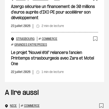
Ajout
Azergo sécurise un financement de 30 millions
d'euros auprès d'IXO PE pour accélérer son
développement
23 juillet 2026
2 min de lecture
STRASBOURG
#
COMMERCE
Ajout
#
GRANDES ENTREPRISES
Le projet "Nouvel été" relancera l'ancien
Printemps strasbourgeois avec Zara et Motel
One
22 juillet 2026
1 min de lecture
A lire aussi
NICE
#
COMMERCE