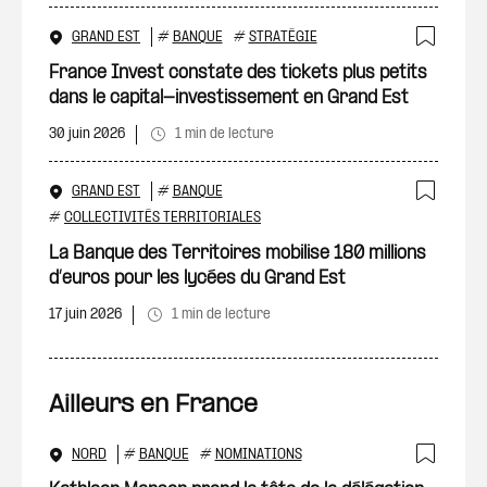
GRAND EST
#
BANQUE
#
STRATÉGIE
Ajout
France Invest constate des tickets plus petits
dans le capital-investissement en Grand Est
30 juin 2026
1 min de lecture
GRAND EST
#
BANQUE
Ajout
#
COLLECTIVITÉS TERRITORIALES
La Banque des Territoires mobilise 180 millions
d’euros pour les lycées du Grand Est
17 juin 2026
1 min de lecture
Ailleurs en France
NORD
#
BANQUE
#
NOMINATIONS