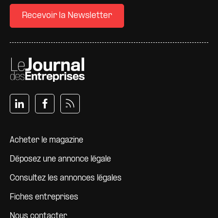
Recevoir la Newsletter
Pied de page
Acheter le magazine
Déposez une annonce légale
Consultez les annonces légales
Fiches entreprises
Nous contacter