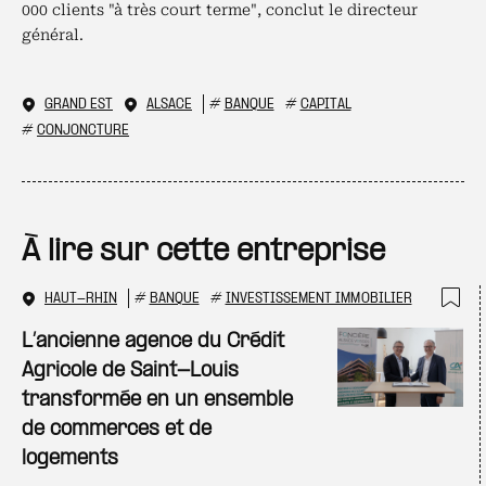
000 clients "à très court terme", conclut le directeur
général.
GRAND EST
ALSACE
#
BANQUE
#
CAPITAL
#
CONJONCTURE
À lire sur cette entreprise
HAUT-RHIN
#
BANQUE
#
INVESTISSEMENT IMMOBILIER
Ajo
L’ancienne agence du Crédit
Agricole de Saint-Louis
transformée en un ensemble
de commerces et de
logements