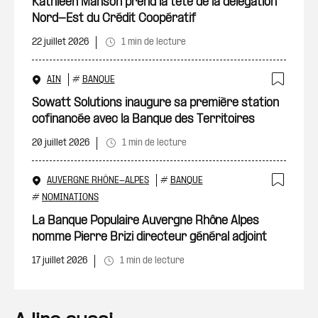
Ajout
Kathleen Manson prend la tête de la délégation
Nord-Est du Crédit Coopératif
22 juillet 2026
1 min de lecture
AIN
#
BANQUE
Ajout
Sowatt Solutions inaugure sa première station
cofinancée avec la Banque des Territoires
20 juillet 2026
1 min de lecture
AUVERGNE RHÔNE-ALPES
#
BANQUE
Ajout
#
NOMINATIONS
La Banque Populaire Auvergne Rhône Alpes
nomme Pierre Brizi directeur général adjoint
17 juillet 2026
1 min de lecture