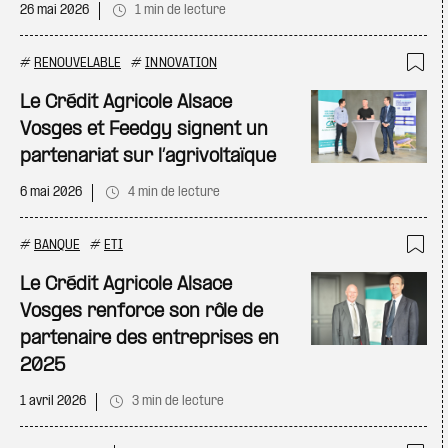
26 mai 2026
1 min de lecture
#
RENOUVELABLE
#
INNOVATION
Ajo
Le Crédit Agricole Alsace
Vosges et Feedgy signent un
partenariat sur l’agrivoltaïque
6 mai 2026
4 min de lecture
#
BANQUE
#
ETI
Ajo
Le Crédit Agricole Alsace
Vosges renforce son rôle de
partenaire des entreprises en
2025
1 avril 2026
3 min de lecture