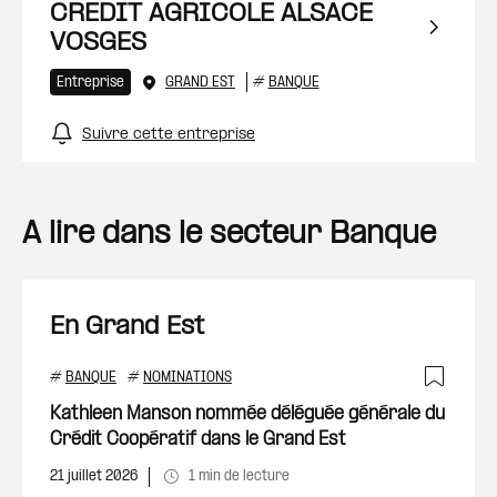
CREDIT AGRICOLE ALSACE
VOSGES
Entreprise
GRAND EST
#
BANQUE
Suivre cette entreprise
A lire dans le secteur Banque
En Grand Est
#
BANQUE
#
NOMINATIONS
Ajout
Kathleen Manson nommée déléguée générale du
Crédit Coopératif dans le Grand Est
21 juillet 2026
1 min de lecture