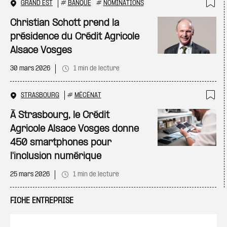
GRAND EST
#
BANQUE
#
NOMINATIONS
Ajo
Christian Schott prend la
présidence du Crédit Agricole
Alsace Vosges
30 mars 2026
1 min de lecture
STRASBOURG
#
MÉCÉNAT
Ajo
À Strasbourg, le Crédit
Agricole Alsace Vosges donne
450 smartphones pour
l'inclusion numérique
25 mars 2026
1 min de lecture
FICHE ENTREPRISE