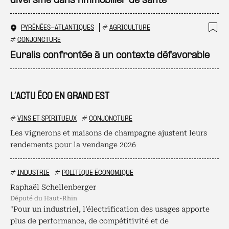
diversifie dans l’immobilier de santé
PYRÉNÉES-ATLANTIQUES
#
AGRICULTURE
Ajo
#
CONJONCTURE
Euralis confrontée à un contexte défavorable
L’ACTU ÉCO EN GRAND EST
#
VINS ET SPIRITUEUX
#
CONJONCTURE
Les vignerons et maisons de champagne ajustent leurs
rendements pour la vendange 2026
#
INDUSTRIE
#
POLITIQUE ÉCONOMIQUE
Raphaël Schellenberger
député du Haut-Rhin
"Pour un industriel, l’électrification des usages apporte
plus de performance, de compétitivité et de