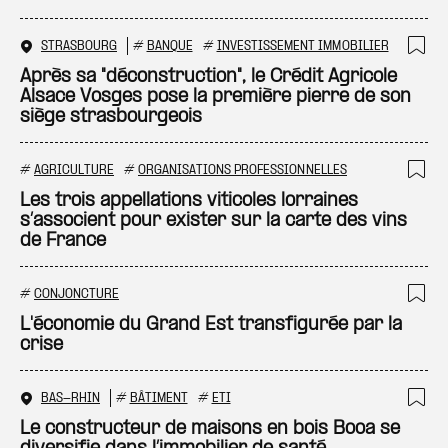
STRASBOURG
#
BANQUE
#
INVESTISSEMENT IMMOBILIER
Ajo
Après sa "déconstruction", le Crédit Agricole
Alsace Vosges pose la première pierre de son
siège strasbourgeois
#
AGRICULTURE
#
ORGANISATIONS PROFESSIONNELLES
Ajo
Les trois appellations viticoles lorraines
s’associent pour exister sur la carte des vins
de France
#
CONJONCTURE
Ajo
L'économie du Grand Est transfigurée par la
crise
BAS-RHIN
#
BÂTIMENT
#
ETI
Ajo
Le constructeur de maisons en bois Booa se