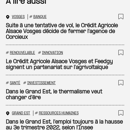
A lire aussi
VOSGES
#
BANQUE
Ajo
Suite à une tentative de vol, le Crédit Agricole
Alsace Vosges décide de fermer l’agence de
Corcieux
#
RENOUVELABLE
#
INNOVATION
Ajo
Le Crédit Agricole Alsace Vosges et Feedgy
signent un partenariat sur l’agrivoltaïque
#
SANTÉ
#
INVESTISSEMENT
Ajo
Dans le Grand Est, le thermalisme veut
changer d'ère
GRAND EST
#
RESSOURCES HUMAINES
Ajo
Dans le Grand Est, l’emploi toujours à la hausse
au 3e trimestre 2022, selon l’Insee