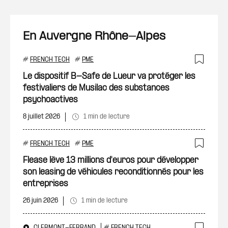
En Auvergne Rhône-Alpes
#
FRENCH TECH
#
PME
Ajout
Le dispositif B-Safe de Lueur va protéger les
festivaliers de Musilac des substances
psychoactives
8 juillet 2026
1 min de lecture
#
FRENCH TECH
#
PME
Ajout
Flease lève 13 millions d'euros pour développer
son leasing de véhicules reconditionnés pour les
entreprises
26 juin 2026
1 min de lecture
CLERMONT-FERRAND
#
FRENCH TECH