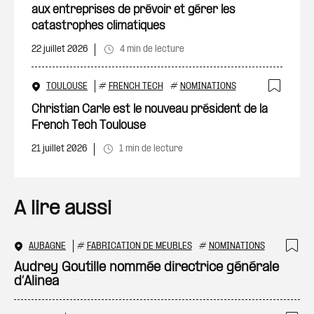
aux entreprises de prévoir et gérer les
catastrophes climatiques
22 juillet 2026
4 min de lecture
TOULOUSE
#
FRENCH TECH
#
NOMINATIONS
Ajout
Christian Carle est le nouveau président de la
French Tech Toulouse
21 juillet 2026
1 min de lecture
A lire aussi
AUBAGNE
#
FABRICATION DE MEUBLES
#
NOMINATIONS
Ajo
Audrey Goutille nommée directrice générale
d’Alinea