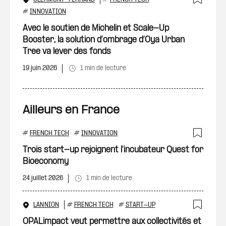
Ajout
#
INNOVATION
Avec le soutien de Michelin et Scale-Up
Booster, la solution d’ombrage d’Oya Urban
Tree va lever des fonds
19 juin 2026
1 min de lecture
Ailleurs en France
#
FRENCH TECH
#
INNOVATION
Ajout
Trois start-up rejoignent l'incubateur Quest for
Bioeconomy
24 juillet 2026
1 min de lecture
LANNION
#
FRENCH TECH
#
START-UP
Ajout
OPALimpact veut permettre aux collectivités et