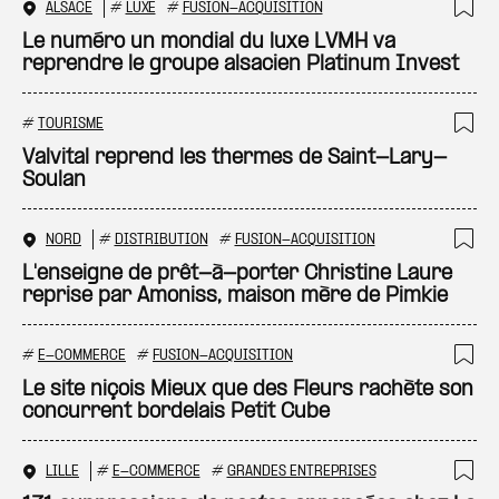
ALSACE
#
LUXE
#
FUSION-ACQUISITION
Ajo
Le numéro un mondial du luxe LVMH va
reprendre le groupe alsacien Platinum Invest
#
TOURISME
Ajo
Valvital reprend les thermes de Saint-Lary-
Soulan
NORD
#
DISTRIBUTION
#
FUSION-ACQUISITION
Ajo
L'enseigne de prêt-à-porter Christine Laure
reprise par Amoniss, maison mère de Pimkie
#
E-COMMERCE
#
FUSION-ACQUISITION
Ajo
Le site niçois Mieux que des Fleurs rachète son
concurrent bordelais Petit Cube
LILLE
#
E-COMMERCE
#
GRANDES ENTREPRISES