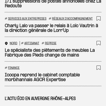
Ajo
171 suppressions de postes annoncées chez La
Redoute
#
SERVICES AUX ENTREPRISES
#
RÉSEAUX D'ACCOMPAGNEMENT
Ajo
Charly Lalo va passer le relais à Loïc Vautrin à
la direction générale de Lorr’Up
NORD
#
ARTISANAT
#
REPRISE
Ajo
Le spécialiste des piètements de meubles La
Fabrique des Pieds change de mains
#
FINANCE
Ajo
Icoopa reprend le cabinet comptable
morbihannais AGCR Expertise
L’ACTU ÉCO EN AUVERGNE RHÔNE-ALPES