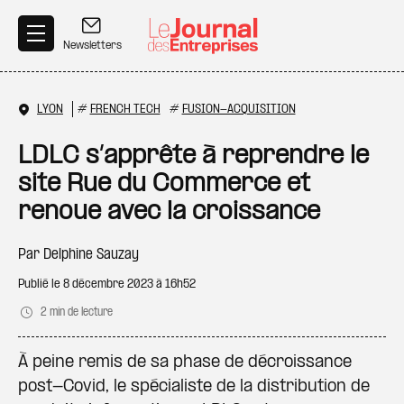
Aller au contenu principal
Newsletters
LYON
#
FRENCH TECH
#
FUSION-ACQUISITION
LDLC s’apprête à reprendre le
site Rue du Commerce et
renoue avec la croissance
Par
Delphine Sauzay
Publié le
8 décembre 2023 à 16h52
2 min de lecture
À peine remis de sa phase de décroissance
post-Covid, le spécialiste de la distribution de