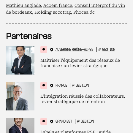
Mathieu anglade
,
Acoem france
,
Conseil interprof du vin
de bordeaux
,
Holding socotrap
,
Phocea dc
Partenaires
AUVERGNE RHÔNE-ALPES
#
GESTION
Maitriser l’équipement des réseaux de
franchise : un levier stratégique
FRANCE
#
GESTION
L’intégration réussie des collaborateurs,
levier stratégique de rétention
GRAND EST
#
GESTION
Labels et plateformes RSE : guide