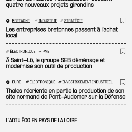
quatre nouveaux projets girondins
BRETAGNE
#
INDUSTRIE
#
STRATÉGIE
Ajo
Les entreprises bretonnes passent à l’achat
local
#
ÉLECTRONIQUE
#
PME
Ajo
À Saint-Lô, le groupe SEB déménage et
modernise son outil de production
EURE
#
ÉLECTRONIQUE
#
INVESTISSEMENT INDUSTRIEL
Ajo
Thales réoriente en partie la production de son
site normand de Pont-Audemer sur la Défense
L’ACTU ÉCO EN PAYS DE LA LOIRE