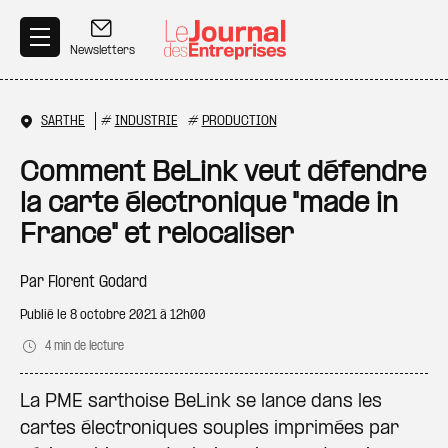
Aller au contenu principal
Newsletters
SARTHE
#
INDUSTRIE
#
PRODUCTION
Comment BeLink veut défendre
la carte électronique "made in
France" et relocaliser
Par
Florent Godard
Publié le
8 octobre 2021 à 12h00
4 min de lecture
La PME sarthoise BeLink se lance dans les
cartes électroniques souples imprimées par