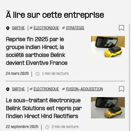
À lire sur cette entreprise
SARTHE
#
ÉLECTRONIQUE
#
STRATÉGIE
Ajo
Reprise fin 2025 par le
groupe indien Hirect, la
société sarthoise Belink
devient Elventive France
24 mars 2026
1 min de lecture
SARTHE
#
ÉLECTRONIQUE
#
FUSION-ACQUISITION
Ajo
Le sous-traitant électronique
Belink Solutions est repris par
l’indien Hirect Hind Rectifiers
22 septembre 2025
2 min de lecture