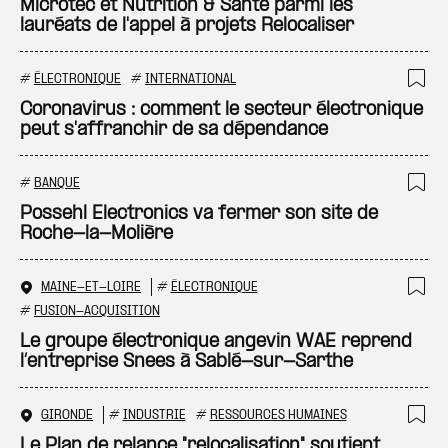
Microtec et Nutrition & Santé parmi les
lauréats de l'appel à projets Relocaliser
#
ÉLECTRONIQUE
#
INTERNATIONAL
Ajo
Coronavirus : comment le secteur électronique
peut s'affranchir de sa dépendance
#
BANQUE
Ajo
Possehl Electronics va fermer son site de
Roche-la-Molière
MAINE-ET-LOIRE
#
ÉLECTRONIQUE
Ajo
#
FUSION-ACQUISITION
Le groupe électronique angevin WAE reprend
l’entreprise Snees à Sablé-sur-Sarthe
GIRONDE
#
INDUSTRIE
#
RESSOURCES HUMAINES
Ajo
Le Plan de relance "relocalisation" soutient