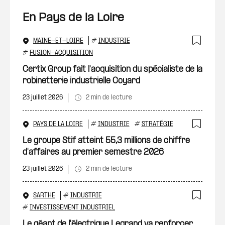
En Pays de la Loire
MAINE-ET-LOIRE
#
INDUSTRIE
Ajout
#
FUSION-ACQUISITION
Certix Group fait l'acquisition du spécialiste de la
robinetterie industrielle Coyard
23 juillet 2026
2 min de lecture
PAYS DE LA LOIRE
#
INDUSTRIE
#
STRATÉGIE
Ajout
Le groupe Stif atteint 55,3 millions de chiffre
d'affaires au premier semestre 2026
23 juillet 2026
2 min de lecture
SARTHE
#
INDUSTRIE
Ajout
#
INVESTISSEMENT INDUSTRIEL
Le géant de l'électrique Legrand va renforcer