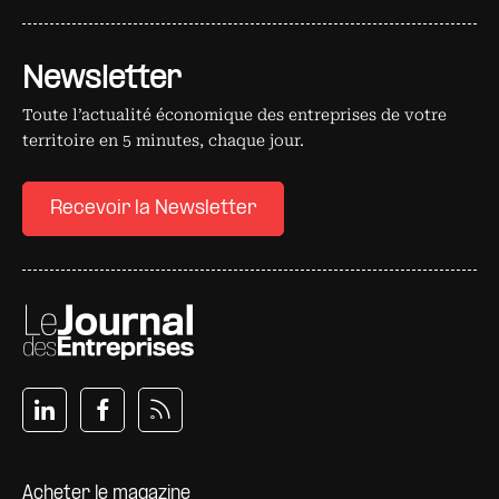
Newsletter
Toute l’actualité économique des entreprises de votre
territoire en 5 minutes, chaque jour.
Recevoir la Newsletter
Pied de page
Acheter le magazine