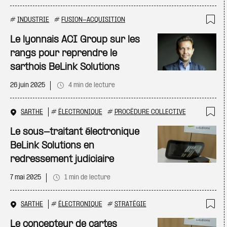
#
INDUSTRIE
#
FUSION-ACQUISITION
Ajo
Le lyonnais ACI Group sur les
rangs pour reprendre le
sarthois BeLink Solutions
26 juin 2025
4 min de lecture
SARTHE
#
ÉLECTRONIQUE
#
PROCÉDURE COLLECTIVE
Ajo
Le sous-traitant électronique
BeLink Solutions en
redressement judiciaire
7 mai 2025
1 min de lecture
SARTHE
#
ÉLECTRONIQUE
#
STRATÉGIE
Ajo
Le concepteur de cartes