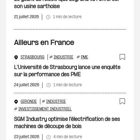
son usine sarthoise
21 juillet 2026
1 min de lecture
Ailleurs en France
STRASBOURG
#
INDUSTRIE
#
PME
Ajout
L'Université de Strasbourg lance une enquête
sur la performance des PME
24 juillet 2026
1 min de lecture
GIRONDE
#
INDUSTRIE
Ajout
#
INVESTISSEMENT INDUSTRIEL
SGM Industry optimise l’électrification de ses
machines de découpe de bois
23 juillet 2026
4 min de lecture